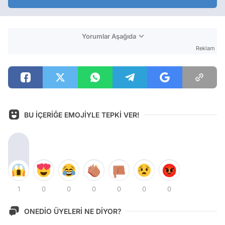
Yorumlar Aşağıda
Reklam
BU İÇERİĞE EMOJİYLE TEPKİ VER!
1
0
0
0
0
0
0
ONEDİO ÜYELERİ NE DİYOR?