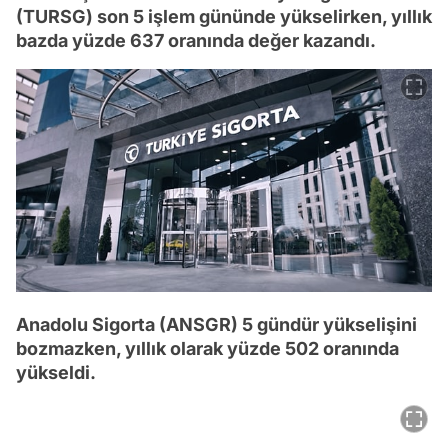
(TURSG) son 5 işlem gününde yükselirken, yıllık
bazda yüzde 637 oranında değer kazandı.
Anadolu Sigorta (ANSGR) 5 gündür yükselişini
bozmazken, yıllık olarak yüzde 502 oranında
yükseldi.