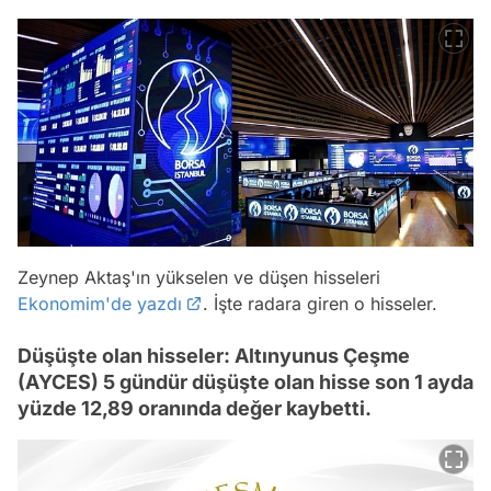
Zeynep Aktaş'ın yükselen ve düşen hisseleri
Ekonomim'de yazdı
. İşte radara giren o hisseler.
Düşüşte olan hisseler: Altınyunus Çeşme
(AYCES) 5 gündür düşüşte olan hisse son 1 ayda
yüzde 12,89 oranında değer kaybetti.