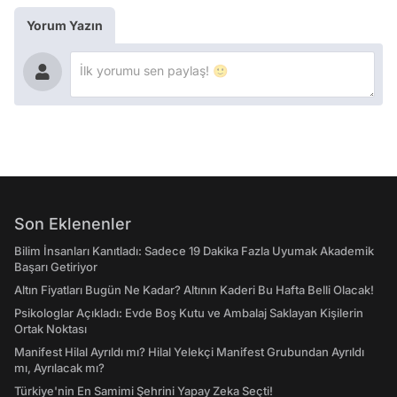
Yorum Yazın
Son Eklenenler
Bilim İnsanları Kanıtladı: Sadece 19 Dakika Fazla Uyumak Akademik
Başarı Getiriyor
Altın Fiyatları Bugün Ne Kadar? Altının Kaderi Bu Hafta Belli Olacak!
Psikologlar Açıkladı: Evde Boş Kutu ve Ambalaj Saklayan Kişilerin
Ortak Noktası
Manifest Hilal Ayrıldı mı? Hilal Yelekçi Manifest Grubundan Ayrıldı
mı, Ayrılacak mı?
Türkiye'nin En Samimi Şehrini Yapay Zeka Seçti!