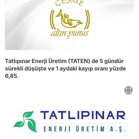
Tatlıpınar Enerji Üretim (TATEN) de 5 gündür
sürekli düşüşte ve 1 aydaki kayıp oranı yüzde
6,85.