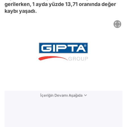
gerilerken, 1 ayda yüzde 13,71 oranında değer
kaybı yaşadı.
İçeriğin Devamı Aşağıda