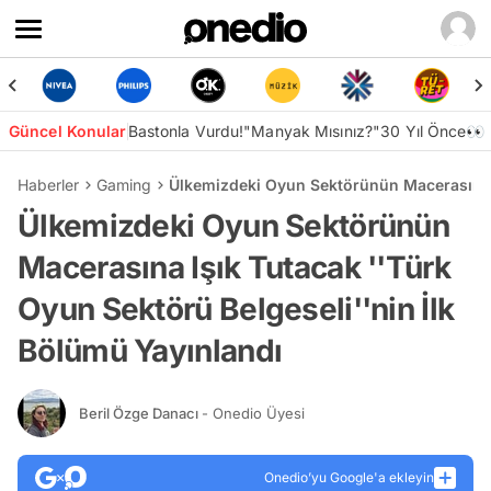
Güncel Konular
Bastonla Vurdu!
"Manyak Mısınız?"
30 Yıl Önce👀
Haberler
Gaming
Ülkemizdeki Oyun Sektörünün Macerasına I
Ülkemizdeki Oyun Sektörünün
Macerasına Işık Tutacak ''Türk
Oyun Sektörü Belgeseli''nin İlk
Bölümü Yayınlandı
Beril Özge Danacı
- Onedio Üyesi
Onedio’yu Google'a ekleyin