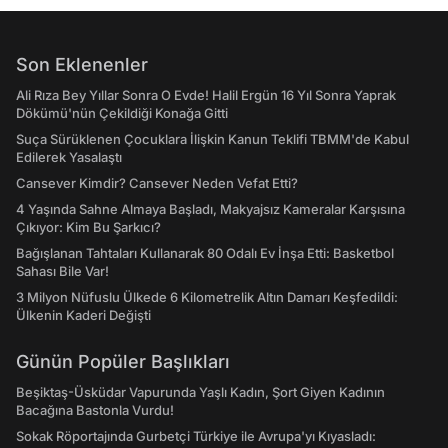
Son Eklenenler
Ali Rıza Bey Yıllar Sonra O Evde! Halil Ergün 16 Yıl Sonra Yaprak
Dökümü'nün Çekildiği Konağa Gitti
Suça Sürüklenen Çocuklara İlişkin Kanun Teklifi TBMM'de Kabul
Edilerek Yasalaştı
Cansever Kimdir? Cansever Neden Vefat Etti?
4 Yaşında Sahne Almaya Başladı, Makyajsız Kameralar Karşısına
Çıkıyor: Kim Bu Şarkıcı?
Bağışlanan Tahtaları Kullanarak 80 Odalı Ev İnşa Etti: Basketbol
Sahası Bile Var!
3 Milyon Nüfuslu Ülkede 6 Kilometrelik Altın Damarı Keşfedildi:
Ülkenin Kaderi Değişti
Günün Popüler Başlıkları
Beşiktaş-Üsküdar Vapurunda Yaşlı Kadın, Şort Giyen Kadının
Bacağına Bastonla Vurdu!
Sokak Röportajında Gurbetçi Türkiye ile Avrupa'yı Kıyasladı: