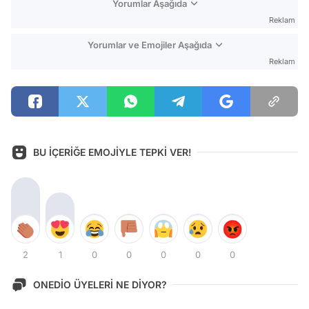
Yorumlar Aşağıda
Reklam
Yorumlar ve Emojiler Aşağıda
Reklam
BU İÇERİĞE EMOJİYLE TEPKİ VER!
2
1
0
0
0
0
0
ONEDİO ÜYELERİ NE DİYOR?