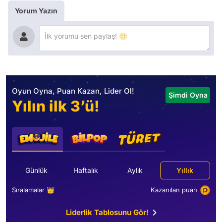
Yorum Yazın
Oyun Oyna, Puan Kazan, Lider Ol!
Şimdi Oyna
Yılın ilk 3’ü!
Günlük
Haftalık
Aylık
Yıllık
Sıralamalar 👑
Kazanılan puan
Liderlik Tablosunu Gör!