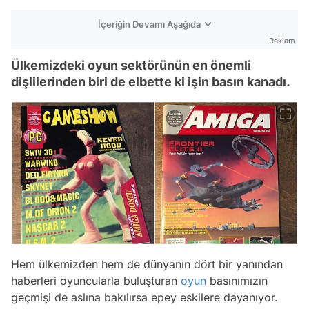
İçeriğin Devamı Aşağıda
Reklam
Ülkemizdeki oyun sektörünün en önemli
dişlilerinden biri de elbette ki işin basın kanadı.
Hem ülkemizden hem de dünyanın dört bir yanından
haberleri oyuncularla buluşturan
oyun
basınımızın
geçmişi de aslına bakılırsa epey eskilere dayanıyor.