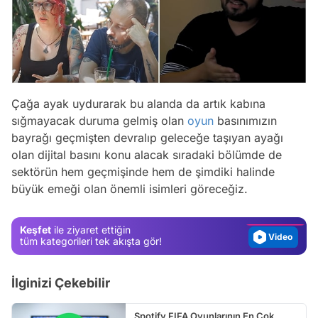
Çağa ayak uydurarak bu alanda da artık kabına
sığmayacak duruma gelmiş olan
oyun
basınımızın
bayrağı geçmişten devralıp geleceğe taşıyan ayağı
Video
olan dijital basını konu alacak sıradaki bölümde de
Test
sektörün hem geçmişinde hem de şimdiki halinde
büyük emeği olan önemli isimleri göreceğiz.
Gündem
Magazin
Keşfet
ile ziyaret ettiğin
Video
tüm kategorileri tek akışta gör!
Test
İlginizi Çekebilir
Spotify FIFA Oyunlarının En Çok