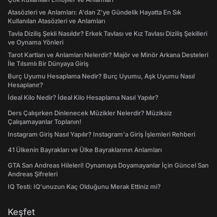
Atasözleri ve Anlamları: A'dan Z'ye Gündelik Hayatta En Sık
Kullanılan Atasözleri ve Anlamları
Tavla Diziliş Şekli Nasıldır? Erkek Tavlası ve Kız Tavlası Diziliş Şekilleri
ve Oynama Yönleri
Tarot Kartları ve Anlamları Nelerdir? Majör ve Minör Arkana Desteleri
İle Tılsımlı Bir Dünyaya Giriş
Burç Uyumu Hesaplama Nedir? Burç Uyumu, Aşk Uyumu Nasıl
Hesaplanır?
İdeal Kilo Nedir? İdeal Kilo Hesaplama Nasıl Yapılır?
Ders Çalışırken Dinlenecek Müzikler Nelerdir? Müziksiz
Çalışamayanlar Toplanın!
Instagram Giriş Nasıl Yapılır? Instagram'a Giriş İşlemleri Rehberi
41 Ülkenin Bayrakları ve Ülke Bayraklarının Anlamları
GTA San Andreas Hileleri! Oynamaya Doyamayanlar İçin Güncel San
Andreas Şifreleri
IQ Testi: IQ'unuzun Kaç Olduğunu Merak Ettiniz mi?
Keşfet