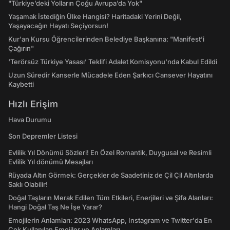
"Türkiye’deki Yolların Çoğu Avrupa’da Yok"
Yaşamak İstediğin Ülke Hangisi? Haritadaki Yerini Değil,
Yaşayacağın Hayatı Seçiyorsun!
Kur'an Kursu Öğrencilerinden Belediye Başkanına: "Manifest’i
Çağırın"
‘Terörsüz Türkiye Yasası’ Teklifi Adalet Komisyonu'nda Kabul Edildi
Uzun Süredir Kanserle Mücadele Eden Şarkıcı Cansever Hayatını
Kaybetti
Hızlı Erişim
Hava Durumu
Son Depremler Listesi
Evlilik Yıl Dönümü Sözleri! En Özel Romantik, Duygusal ve Resimli
Evlilik Yıl dönümü Mesajları
Rüyada Altın Görmek: Gerçekler de Saadetiniz de Çil Çil Altınlarda
Saklı Olabilir!
Doğal Taşların Merak Edilen Tüm Etkileri, Enerjileri ve Şifa Alanları:
Hangi Doğal Taş Ne İşe Yarar?
Emojilerin Anlamları: 2023 WhatsApp, Instagram ve Twitter'da En
Çok Kullanılan Emojiler ve Anlamları