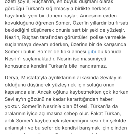
özeti şöyle; Rüçhan’ın, en büyük düşmanı olarak
gördüğü Türkan’a sığınmasıyla birlikte herkesin
hayatında yeni bir dönem başlar. Annesinin evden
kovulduğunu öğrenen Somer, Özer’in yıllardır bu fırsatı
beklediğini düşünerek onunla sert bir şekilde yüzleşir.
Nesrin, Rüçhan tarafından görüntüleri polise vermekle
suçlanmaya devam ederken, üzerine bir de karşısında
Somer’i bulur. Somer de tıpkı annesi
gibi
bu konuda
Nesrin’i suçlamaktadır. Nesrin ise masumiyeti
konusunda kendini Türkan’a bile inandıramaz.
Derya, Mustafa’yla ayrılıklarının arkasında Sevilay’ın
olduğunu düşünerek yüzleşmek için soluğu onun
kapısında alır. Ancak oğlunu kaybetmekten çok korkan
Sevilay’ın gözünü ne kadar kararttığından haberi
yoktur. Somer’in Nesrin’e olan öfkesi, Türkan’la da
aralarının iyice açılmasına sebep olur. Fakat Türkan,
artık Somer’i kaybetmek istemediğini kesin bir şekilde
anlamıştır ve bu sefer de kendisi barışmak için elinden