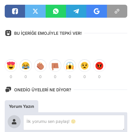
BU İÇERİĞE EMOJİYLE TEPKİ VER!
0
0
0
0
0
0
0
ONEDİO ÜYELERİ NE DİYOR?
Yorum Yazın