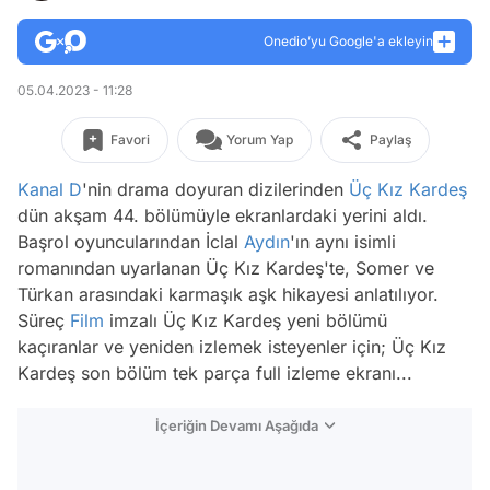
Onedio’yu Google'a ekleyin
05.04.2023 - 11:28
Favori
Yorum Yap
Paylaş
Kanal D
'nin drama doyuran dizilerinden
Üç Kız Kardeş
dün akşam 44. bölümüyle ekranlardaki yerini aldı.
Başrol oyuncularından İclal
Aydın
'ın aynı isimli
romanından uyarlanan Üç Kız Kardeş'te, Somer ve
Türkan arasındaki karmaşık aşk hikayesi anlatılıyor.
Süreç
Film
imzalı Üç Kız Kardeş yeni bölümü
kaçıranlar ve yeniden izlemek isteyenler için; Üç Kız
Kardeş son bölüm tek parça full izleme ekranı...
İçeriğin Devamı Aşağıda