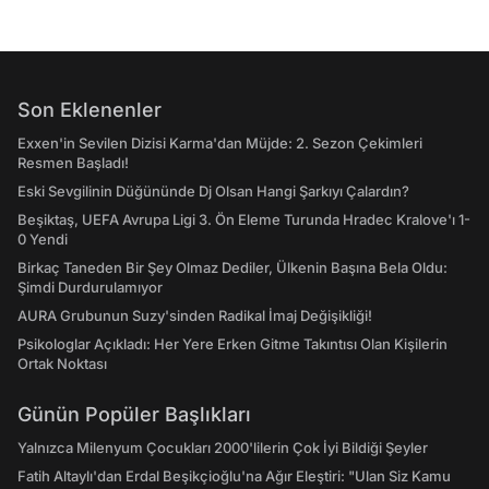
Son Eklenenler
Exxen'in Sevilen Dizisi Karma'dan Müjde: 2. Sezon Çekimleri
Resmen Başladı!
Eski Sevgilinin Düğününde Dj Olsan Hangi Şarkıyı Çalardın?
Beşiktaş, UEFA Avrupa Ligi 3. Ön Eleme Turunda Hradec Kralove'ı 1-
0 Yendi
Birkaç Taneden Bir Şey Olmaz Dediler, Ülkenin Başına Bela Oldu:
Şimdi Durdurulamıyor
AURA Grubunun Suzy'sinden Radikal İmaj Değişikliği!
Psikologlar Açıkladı: Her Yere Erken Gitme Takıntısı Olan Kişilerin
Ortak Noktası
Günün Popüler Başlıkları
Yalnızca Milenyum Çocukları 2000'lilerin Çok İyi Bildiği Şeyler
Fatih Altaylı'dan Erdal Beşikçioğlu'na Ağır Eleştiri: "Ulan Siz Kamu