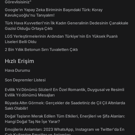
Görevlisisiniz"
Google'ın Yapay Zeka Biriminin Başındaki Türk: Koray
Kavukçuoğlu'nu Tanıyalım!
Türk Hava Kuvvetleri'nin İlk Kadın Generalinin Dedesinin Çanakkale
Gazisi Olduğu Ortaya Çıktı
LGS Yerleştirmelerinin Ardından Türkiye'nin En Yüksek Puanlı
Liseleri Belli Oldu
2 Bin Yıllık Betonun Sırrı Tuvaletten Çıktı
Hızlı Erişim
Hava Durumu
Son Depremler Listesi
Evlilik Yıl Dönümü Sözleri! En Özel Romantik, Duygusal ve Resimli
Evlilik Yıl dönümü Mesajları
Rüyada Altın Görmek: Gerçekler de Saadetiniz de Çil Çil Altınlarda
Saklı Olabilir!
Doğal Taşların Merak Edilen Tüm Etkileri, Enerjileri ve Şifa Alanları:
Hangi Doğal Taş Ne İşe Yarar?
Emojilerin Anlamları: 2023 WhatsApp, Instagram ve Twitter'da En
Çok Kullanılan Emojiler ve Anlamları