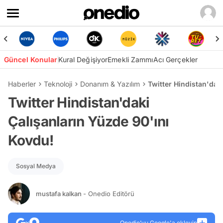
Güncel Konular
Kural Değişiyor
Emekli Zammı
Acı Gerçekler
Haberler
Teknoloji
Donanım & Yazılım
Twitter Hindistan'dak
Twitter Hindistan'daki
Çalışanların Yüzde 90'ını
Kovdu!
Sosyal Medya
mustafa kalkan
- Onedio Editörü
Onedio’yu Google'a ekleyin