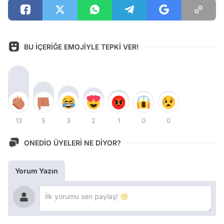
BU İÇERİĞE EMOJİYLE TEPKİ VER!
13
5
3
2
1
0
0
ONEDİO ÜYELERİ NE DİYOR?
Yorum Yazın