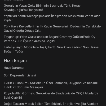
Google'ın Yapay Zeka Biriminin Başındaki Türk: Koray
Kavukçuoğlu'nu Tanıyalım!
Yaptıkları Komik Mesajlaşmalarla İletişimden Maksimum Verim Alan
Kişiler
Türk Hava Kuvvetleri'nin İlk Kadın Generalinin Dedesinin Çanakkale
Gazisi Olduğu Ortaya Çıktı
Toygar Işıklı'dan Gururlandıran Başarı! Grammy Ödülleri'nde Oy
Verecek Jüri Üyeleri Arasına Seçildi
Tarla İşçisiydi Modellere Taş Çıkarttı: Viral Olan Kadının Son Haline
Beğeni Yağdı
Hızlı Erişim
Hava Durumu
Son Depremler Listesi
Evlilik Yıl Dönümü Sözleri! En Özel Romantik, Duygusal ve Resimli
Evlilik Yıl dönümü Mesajları
Rüyada Altın Görmek: Gerçekler de Saadetiniz de Çil Çil Altınlarda
Saklı Olabilir!
Doğal Taşların Merak Edilen Tüm Etkileri, Enerjileri ve Şifa Alanları: