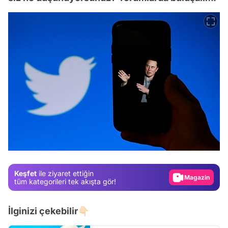
Video
Test
Gündem
Keşfet
ile ziyaret ettiğin
Magazin
tüm kategorileri tek akışta gör!
Video
İlginizi çekebilir👇🏻
Test