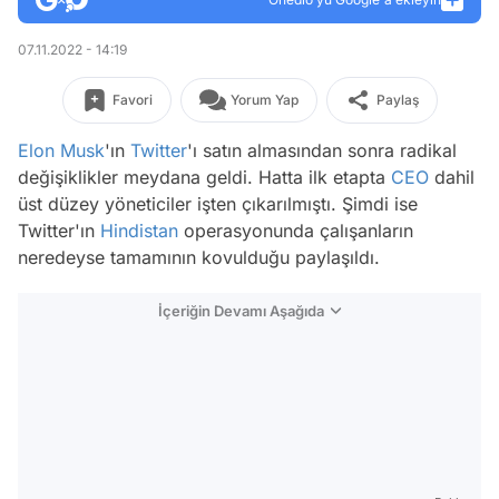
07.11.2022 - 14:19
Favori
Yorum Yap
Paylaş
Elon Musk
'ın
Twitter
'ı satın almasından sonra radikal
değişiklikler meydana geldi. Hatta ilk etapta
CEO
dahil
üst düzey yöneticiler işten çıkarılmıştı. Şimdi ise
Twitter'ın
Hindistan
operasyonunda çalışanların
neredeyse tamamının kovulduğu paylaşıldı.
İçeriğin Devamı Aşağıda