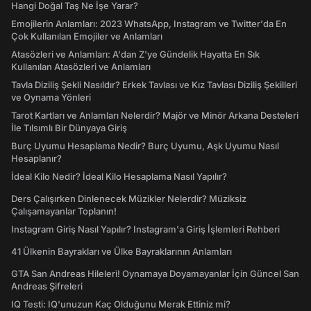
Hangi Doğal Taş Ne İşe Yarar?
Emojilerin Anlamları: 2023 WhatsApp, Instagram ve Twitter'da En
Çok Kullanılan Emojiler ve Anlamları
Atasözleri ve Anlamları: A'dan Z'ye Gündelik Hayatta En Sık
Kullanılan Atasözleri ve Anlamları
Tavla Diziliş Şekli Nasıldır? Erkek Tavlası ve Kız Tavlası Diziliş Şekilleri
ve Oynama Yönleri
Tarot Kartları ve Anlamları Nelerdir? Majör ve Minör Arkana Desteleri
İle Tılsımlı Bir Dünyaya Giriş
Burç Uyumu Hesaplama Nedir? Burç Uyumu, Aşk Uyumu Nasıl
Hesaplanır?
İdeal Kilo Nedir? İdeal Kilo Hesaplama Nasıl Yapılır?
Ders Çalışırken Dinlenecek Müzikler Nelerdir? Müziksiz
Çalışamayanlar Toplanın!
Instagram Giriş Nasıl Yapılır? Instagram'a Giriş İşlemleri Rehberi
41 Ülkenin Bayrakları ve Ülke Bayraklarının Anlamları
GTA San Andreas Hileleri! Oynamaya Doyamayanlar İçin Güncel San
Andreas Şifreleri
IQ Testi: IQ'unuzun Kaç Olduğunu Merak Ettiniz mi?