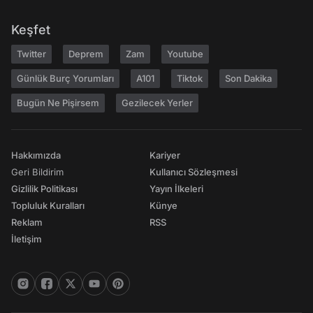
Keşfet
Twitter
Deprem
Zam
Youtube
Günlük Burç Yorumları
A101
Tiktok
Son Dakika
Bugün Ne Pişirsem
Gezilecek Yerler
Hakkımızda
Kariyer
Geri Bildirim
Kullanıcı Sözleşmesi
Gizlilik Politikası
Yayın İlkeleri
Topluluk Kuralları
Künye
Reklam
RSS
İletişim