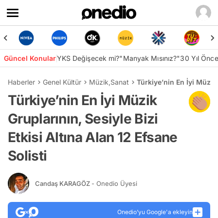
Güncel Konular
YKS Değişecek mi?
"Manyak Mısınız?"
30 Yıl Önc
Haberler
Genel Kültür
Müzik
,
Sanat
Türkiye’nin En İyi Müzik 
Türkiye’nin En İyi Müzik
Gruplarının, Sesiyle Bizi
Etkisi Altına Alan 12 Efsane
Solisti
Candaş KARAGÖZ
- Onedio Üyesi
Onedio’yu Google'a ekleyin