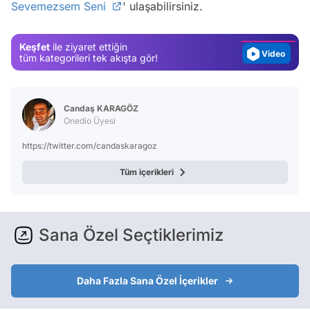
Sevemezsem Seni
' ulaşabilirsiniz.
Gündem
Magazin
Keşfet
ile ziyaret ettiğin
Video
tüm kategorileri tek akışta gör!
Test
Candaş KARAGÖZ
Onedio Üyesi
https://twitter.com/candaskaragoz
Tüm içerikleri
Sana Özel Seçtiklerimiz
Daha Fazla Sana Özel İçerikler