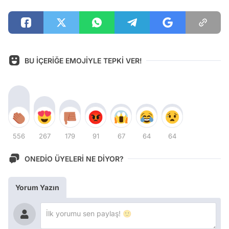
BU İÇERİĞE EMOJİYLE TEPKİ VER!
556
267
179
91
67
64
64
ONEDİO ÜYELERİ NE DİYOR?
Yorum Yazın