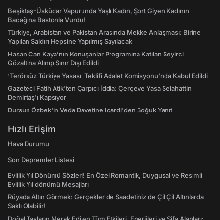
Beşiktaş-Üsküdar Vapurunda Yaşlı Kadın, Şort Giyen Kadının
Bacağına Bastonla Vurdu!
Türkiye, Arabistan ve Pakistan Arasında Mekke Anlaşması: Birine
Yapılan Saldırı Hepsine Yapılmış Sayılacak
Hasan Can Kaya’nın Konuşanlar Programına Katılan Seyirci
Gözaltına Alınıp Sınır Dışı Edildi
‘Terörsüz Türkiye Yasası’ Teklifi Adalet Komisyonu'nda Kabul Edildi
Gazeteci Fatih Atik'ten Çarpıcı İddia: Çerçeve Yasa Selahattin
Demirtaş'ı Kapsıyor
Dursun Özbek'in Veda Davetine Icardi'den Soğuk Yanıt
Hızlı Erişim
Hava Durumu
Son Depremler Listesi
Evlilik Yıl Dönümü Sözleri! En Özel Romantik, Duygusal ve Resimli
Evlilik Yıl dönümü Mesajları
Rüyada Altın Görmek: Gerçekler de Saadetiniz de Çil Çil Altınlarda
Saklı Olabilir!
Doğal Taşların Merak Edilen Tüm Etkileri, Enerjileri ve Şifa Alanları: