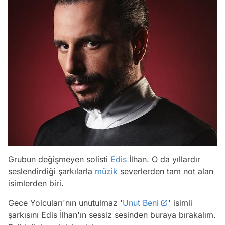
Grubun değişmeyen solisti
Edis
İlhan. O da yıllardır
seslendirdiği şarkılarla
müzik
severlerden tam not alan
isimlerden biri.
Gece Yolcuları'nın unutulmaz '
Unut Beni
' isimli
şarkısını Edis İlhan'ın sessiz sesinden buraya bırakalım.