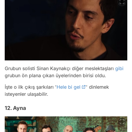
Grubun solisti Sinan Kaynakçı diğer meslektaşları
gibi
grubun ön plana çıkan üyelerinden birisi oldu.
İşte o ilk çıkış şarkıları '
Hele bi gel
' dinlemek
isteyenler ulaşabilir.
12. Ayna