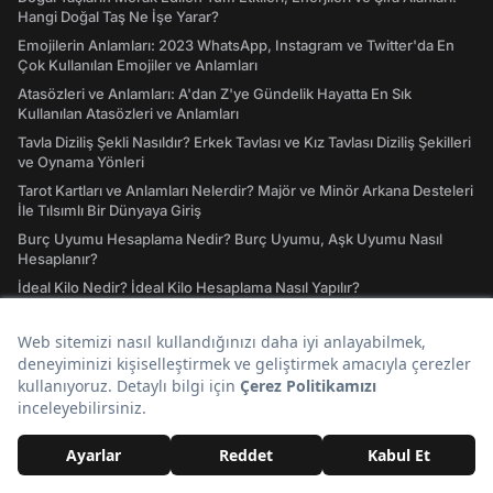
Hangi Doğal Taş Ne İşe Yarar?
Emojilerin Anlamları: 2023 WhatsApp, Instagram ve Twitter'da En
Çok Kullanılan Emojiler ve Anlamları
Atasözleri ve Anlamları: A'dan Z'ye Gündelik Hayatta En Sık
Kullanılan Atasözleri ve Anlamları
Tavla Diziliş Şekli Nasıldır? Erkek Tavlası ve Kız Tavlası Diziliş Şekilleri
ve Oynama Yönleri
Tarot Kartları ve Anlamları Nelerdir? Majör ve Minör Arkana Desteleri
İle Tılsımlı Bir Dünyaya Giriş
Burç Uyumu Hesaplama Nedir? Burç Uyumu, Aşk Uyumu Nasıl
Hesaplanır?
İdeal Kilo Nedir? İdeal Kilo Hesaplama Nasıl Yapılır?
Ders Çalışırken Dinlenecek Müzikler Nelerdir? Müziksiz
Çalışamayanlar Toplanın!
Instagram Giriş Nasıl Yapılır? Instagram'a Giriş İşlemleri Rehberi
41 Ülkenin Bayrakları ve Ülke Bayraklarının Anlamları
GTA San Andreas Hileleri! Oynamaya Doyamayanlar İçin Güncel San
Andreas Şifreleri
IQ Testi: IQ'unuzun Kaç Olduğunu Merak Ettiniz mi?