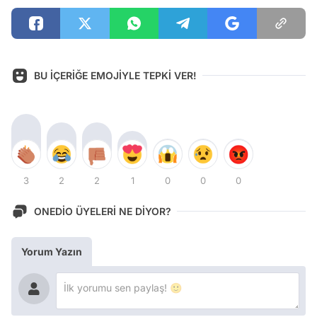
BU İÇERİĞE EMOJİYLE TEPKİ VER!
3
2
2
1
0
0
0
ONEDİO ÜYELERİ NE DİYOR?
Yorum Yazın