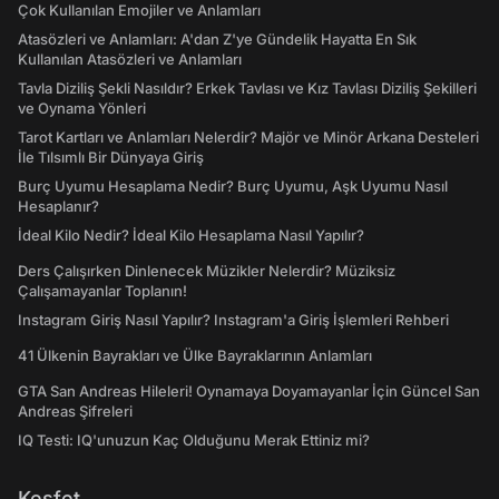
Çok Kullanılan Emojiler ve Anlamları
Atasözleri ve Anlamları: A'dan Z'ye Gündelik Hayatta En Sık
Kullanılan Atasözleri ve Anlamları
Tavla Diziliş Şekli Nasıldır? Erkek Tavlası ve Kız Tavlası Diziliş Şekilleri
ve Oynama Yönleri
Tarot Kartları ve Anlamları Nelerdir? Majör ve Minör Arkana Desteleri
İle Tılsımlı Bir Dünyaya Giriş
Burç Uyumu Hesaplama Nedir? Burç Uyumu, Aşk Uyumu Nasıl
Hesaplanır?
İdeal Kilo Nedir? İdeal Kilo Hesaplama Nasıl Yapılır?
Ders Çalışırken Dinlenecek Müzikler Nelerdir? Müziksiz
Çalışamayanlar Toplanın!
Instagram Giriş Nasıl Yapılır? Instagram'a Giriş İşlemleri Rehberi
41 Ülkenin Bayrakları ve Ülke Bayraklarının Anlamları
GTA San Andreas Hileleri! Oynamaya Doyamayanlar İçin Güncel San
Andreas Şifreleri
IQ Testi: IQ'unuzun Kaç Olduğunu Merak Ettiniz mi?
Keşfet