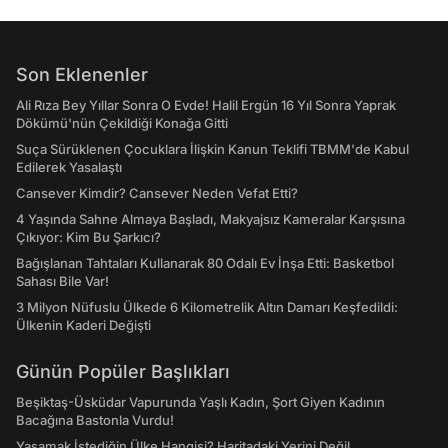
Son Eklenenler
Ali Rıza Bey Yıllar Sonra O Evde! Halil Ergün 16 Yıl Sonra Yaprak
Dökümü'nün Çekildiği Konağa Gitti
Suça Sürüklenen Çocuklara İlişkin Kanun Teklifi TBMM'de Kabul
Edilerek Yasalaştı
Cansever Kimdir? Cansever Neden Vefat Etti?
4 Yaşında Sahne Almaya Başladı, Makyajsız Kameralar Karşısına
Çıkıyor: Kim Bu Şarkıcı?
Bağışlanan Tahtaları Kullanarak 80 Odalı Ev İnşa Etti: Basketbol
Sahası Bile Var!
3 Milyon Nüfuslu Ülkede 6 Kilometrelik Altın Damarı Keşfedildi:
Ülkenin Kaderi Değişti
Günün Popüler Başlıkları
Beşiktaş-Üsküdar Vapurunda Yaşlı Kadın, Şort Giyen Kadının
Bacağına Bastonla Vurdu!
Yaşamak İstediğin Ülke Hangisi? Haritadaki Yerini Değil,