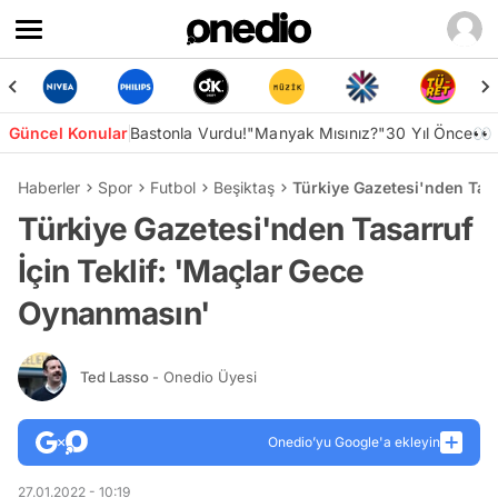
Güncel Konular
Bastonla Vurdu!
"Manyak Mısınız?"
30 Yıl Önce👀
Haberler
Spor
Futbol
Beşiktaş
Türkiye Gazetesi'nden Tasa
Türkiye Gazetesi'nden Tasarruf
İçin Teklif: 'Maçlar Gece
Oynanmasın'
Ted Lasso
- Onedio Üyesi
Onedio’yu Google'a ekleyin
27.01.2022 - 10:19