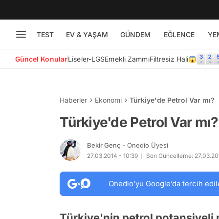
TEST
EV & YAŞAM
GÜNDEM
EĞLENCE
YE
Güncel Konular
Liseler-LGS
Emekli Zammı
Filtresiz Hali😱
Haberler
Ekonomi
Türkiye'de Petrol Var mı?
Türkiye'de Petrol Var mı?
Bekir Genç
- Onedio Üyesi
27.03.2014 - 10:39
Son Güncelleme: 27.03.201
Onedio’yu Google’da tercih edil
Türkiye'nin petrol potansiyeli 