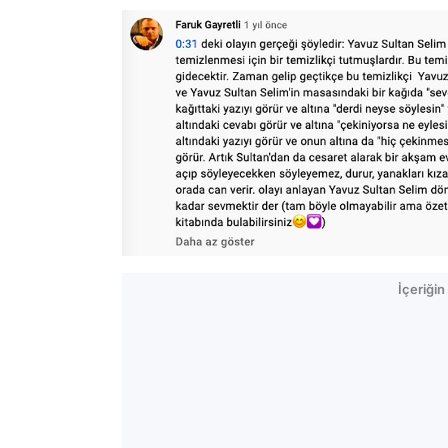
İçeriği