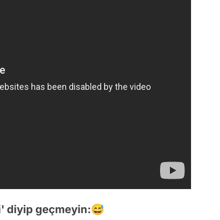
' diyip geçmeyin:😅