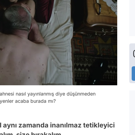
sahnesi nasıl yayınlanmış diye düşünmeden
iyenler acaba burada mı?
l aynı zamanda inanılmaz tetikleyici
ım, size bırakalım.