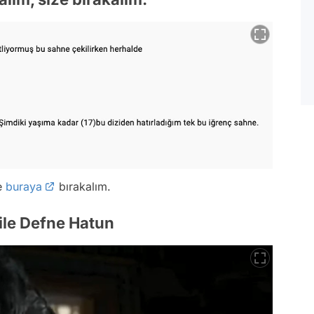
de
buraya
bırakalım.
ile Defne Hatun