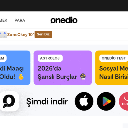
MEK
PARA
ZoneOkey 101
Seri Diz