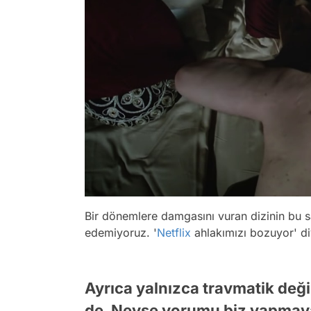
Bir dönemlere damgasını vuran dizinin bu 
edemiyoruz. '
Netflix
ahlakımızı bozuyor' d
Ayrıca yalnızca travmatik deği
de. Neyse yorumu biz yapmayal