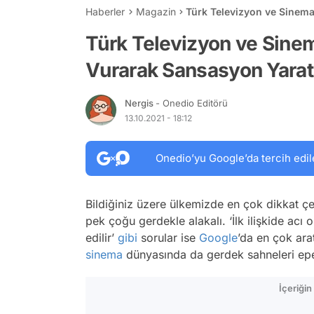
Haberler
Magazin
Türk Televizyon ve Sinem
Sahneleri
Türk Televizyon ve Sine
Vurarak Sansasyon Yarat
Nergis
- Onedio Editörü
13.10.2021 - 18:12
Onedio’yu Google’da tercih edil
Bildiğiniz üzere ülkemizde en çok dikkat çe
pek çoğu gerdekle alakalı. ‘İlk ilişkide acı o
edilir’
gibi
sorular ise
Google
’da en çok ara
sinema
dünyasında da gerdek sahneleri epey
İçeriği