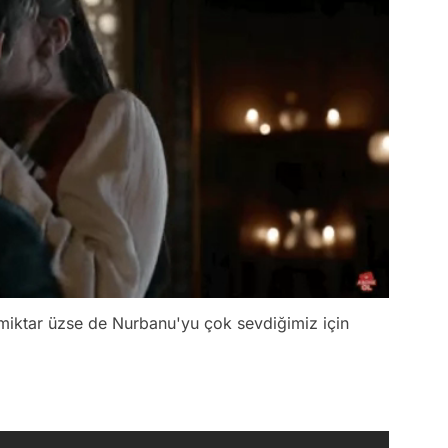
miktar üzse de Nurbanu'yu çok sevdiğimiz için