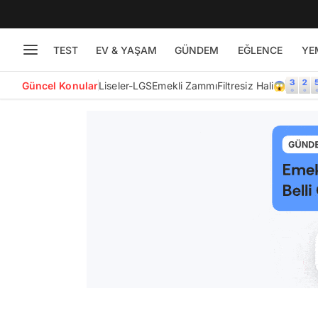
TEST
EV & YAŞAM
GÜNDEM
EĞLENCE
YE
Güncel Konular
Liseler-LGS
Emekli Zammı
Filtresiz Hali😱