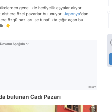
ülkelerden genellikle hediyelik eşyalar alıyor
turistlere özel pazarlar bulunuyor.
Japonya
'dan
lere özgü bazıları ise tuhaflıkta çığır açan bu
dik. 👇
n Devamı Aşağıda
Reklam
'da bulunan Cadı Pazarı