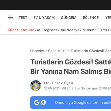
TEST
EV & YAŞAM
GÜNDEM
EĞLENCE
YE
Güncel Konular
YKS Değişecek mi?
"Manyak Mısınız?"
30 Yıl 
Haberler
Genel Kültür
Turistlerin Gözdesi! Sa
Birbirinden Enteresan 1
Turistlerin Gözdesi! Satt
Bir Yanına Nam Salmış Bi
Elif
- Onedio Üyesi
27.09.2021 - 08:30
Son Güncelleme: 27.09.202
Onedio’yu Google’da tercih edil