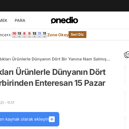
MEK
PARA
Önce👀
Zone Okey
Seri Diz
ttıkları Ürünlerle Dünyanın Dört Bir Yanına Nam Salmış
5 Pazar
ıkları Ürünlerle Dünyanın Dört
rbirinden Enteresan 15 Pazar
1 - 11:17
en kaynak olarak ekleyin