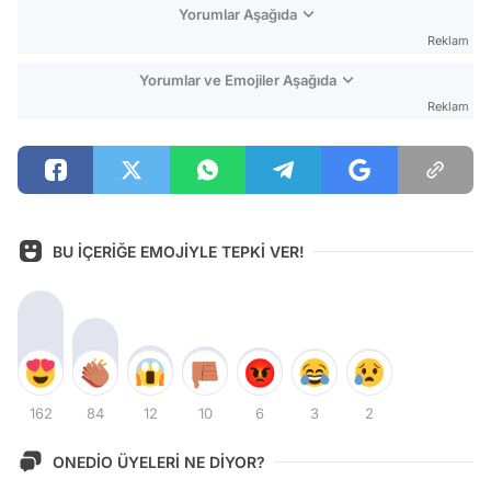
Yorumlar Aşağıda
Reklam
Yorumlar ve Emojiler Aşağıda
Reklam
BU İÇERİĞE EMOJİYLE TEPKİ VER!
162
84
12
10
6
3
2
ONEDİO ÜYELERİ NE DİYOR?