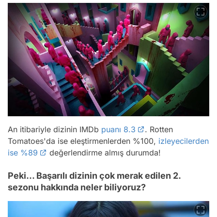
An itibariyle dizinin IMDb
puanı 8.3
. Rotten
Tomatoes'da ise eleştirmenlerden %100,
izleyecilerden
ise %89
değerlendirme almış durumda!
Peki... Başarılı dizinin çok merak edilen 2.
sezonu hakkında neler biliyoruz?