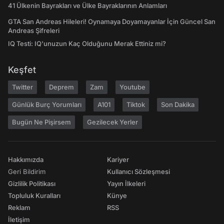
41 Ülkenin Bayrakları ve Ülke Bayraklarının Anlamları
GTA San Andreas Hileleri! Oynamaya Doyamayanlar İçin Güncel San
Andreas Şifreleri
IQ Testi: IQ'unuzun Kaç Olduğunu Merak Ettiniz mi?
Keşfet
Twitter
Deprem
Zam
Youtube
Günlük Burç Yorumları
A101
Tiktok
Son Dakika
Bugün Ne Pişirsem
Gezilecek Yerler
Hakkımızda
Kariyer
Geri Bildirim
Kullanıcı Sözleşmesi
Gizlilik Politikası
Yayın İlkeleri
Topluluk Kuralları
Künye
Reklam
RSS
İletişim