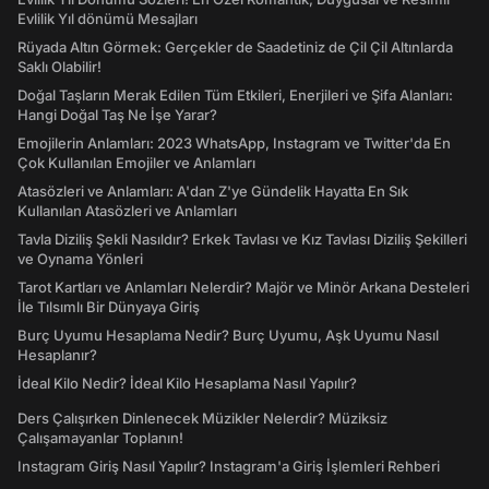
Evlilik Yıl dönümü Mesajları
Rüyada Altın Görmek: Gerçekler de Saadetiniz de Çil Çil Altınlarda
Saklı Olabilir!
Doğal Taşların Merak Edilen Tüm Etkileri, Enerjileri ve Şifa Alanları:
Hangi Doğal Taş Ne İşe Yarar?
Emojilerin Anlamları: 2023 WhatsApp, Instagram ve Twitter'da En
Çok Kullanılan Emojiler ve Anlamları
Atasözleri ve Anlamları: A'dan Z'ye Gündelik Hayatta En Sık
Kullanılan Atasözleri ve Anlamları
Tavla Diziliş Şekli Nasıldır? Erkek Tavlası ve Kız Tavlası Diziliş Şekilleri
ve Oynama Yönleri
Tarot Kartları ve Anlamları Nelerdir? Majör ve Minör Arkana Desteleri
İle Tılsımlı Bir Dünyaya Giriş
Burç Uyumu Hesaplama Nedir? Burç Uyumu, Aşk Uyumu Nasıl
Hesaplanır?
İdeal Kilo Nedir? İdeal Kilo Hesaplama Nasıl Yapılır?
Ders Çalışırken Dinlenecek Müzikler Nelerdir? Müziksiz
Çalışamayanlar Toplanın!
Instagram Giriş Nasıl Yapılır? Instagram'a Giriş İşlemleri Rehberi