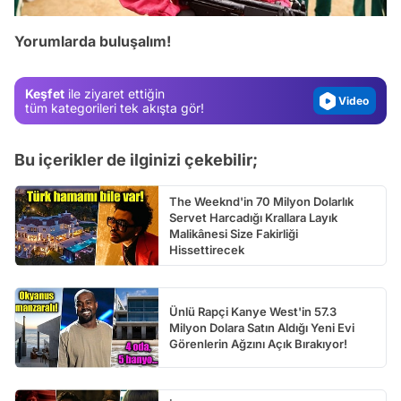
Test
Yorumlarda buluşalım!
Gündem
Magazin
Keşfet
ile ziyaret ettiğin
Video
tüm kategorileri tek akışta gör!
Test
Bu içerikler de ilginizi çekebilir;
The Weeknd'in 70 Milyon Dolarlık
Servet Harcadığı Krallara Layık
Malikânesi Size Fakirliği
Hissettirecek
Ünlü Rapçi Kanye West'in 57.3
Milyon Dolara Satın Aldığı Yeni Evi
Görenlerin Ağzını Açık Bırakıyor!