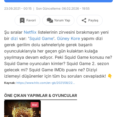
23.09.2021 - 00:15
Son Güncelleme: 06.02.2026 - 19:55
Favori
Yorum Yap
Paylaş
Şu sıralar
Netflix
listelerinin zirvesini bırakmayan yeni
bir
dizi
var: '
Squid Game
'.
Güney Kore
yapımı dizi
gerek gerilim dolu sahneleriyle gerek başarılı
oyunculuklarıyla her geçen gün kulaktan kulağa
yayılmaya devam ediyor. Peki Squid Game konusu ne?
Squid Game oyuncuları kimler? Squid Game 2. sezon
gelecek mi? Squid Game IMDb puanı ne? Diziyi
izlemeyi düşünenler için tüm bu soruları cevapladık! 👇
Kaynak:
https://www.hitc.com/en-gb/2021/08/22...
ÖNE ÇIKAN YAPIMLAR & OYUNCULAR
Dizi