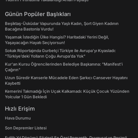
Günün Popüler Başlıkları
Beşiktaş-Üsküdar Vapurunda Yaşlı Kadın, Şort Giyen Kadının
Bacağına Bastonla Vurdu!
Yaşamak İstediğin Ülke Hangisi? Haritadaki Yerini Değil,
Yaşayacağın Hayatı Seçiyorsun!
Sokak Röportajında Gurbetçi Türkiye ile Avrupa'yı Kıyasladı:
"Türkiye’deki Yolların Çoğu Avrupa’da Yok"
Kur'an Kursu Öğrencilerinden Belediye Başkanına: "Manifest’i
Çağırın"
Uzun Süredir Kanserle Mücadele Eden Şarkıcı Cansever Hayatını
Kaybetti
Kemerini Takmadığı İçin Uçak Kalkamadı: Küçük Çocuk Yüzünden
Yolcular 1 Gün Bekledi
Hızlı Erişim
Hava Durumu
Son Depremler Listesi
Evlilik Yıl Dönümü Sözleri! En Özel Romantik, Duygusal ve Resimli