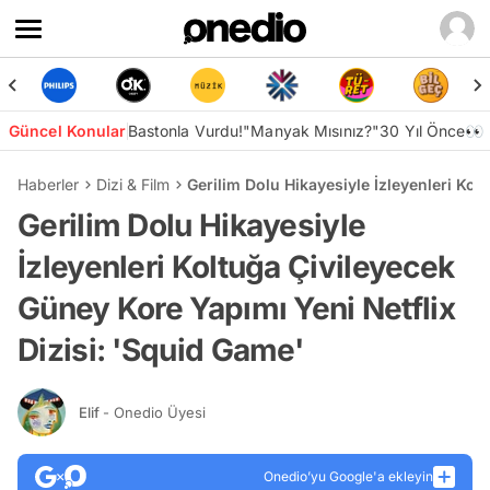
Güncel Konular
Bastonla Vurdu!
"Manyak Mısınız?"
30 Yıl Önce👀
Haberler
Dizi & Film
Gerilim Dolu Hikayesiyle İzleyenleri Kol
Gerilim Dolu Hikayesiyle
İzleyenleri Koltuğa Çivileyecek
Güney Kore Yapımı Yeni Netflix
Dizisi: 'Squid Game'
Elif
- Onedio Üyesi
Onedio’yu Google'a ekleyin