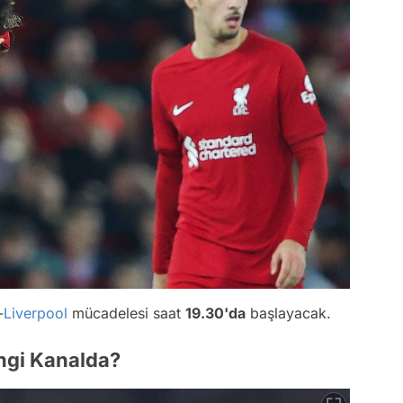
-
Liverpool
mücadelesi saat
19.30'da
başlayacak.
ngi Kanalda?