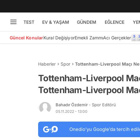
TEST
EV & YAŞAM
GÜNDEM
EĞLENCE
YE
Güncel Konular
Kural Değişiyor
Emekli Zammı
Acı Gerçekler
Haberler
Spor
Tottenham-Liverpool Maçı Ne
Kanalda?
Tottenham-Liverpool Maç
Tottenham-Liverpool Ma
Bahadır Özdemir
- Spor Editörü
05.11.2022 - 13:00
Onedio’yu Google’da tercih edil