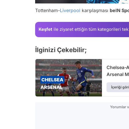
Tottenham-
Liverpool
karşılaşması
beIN Spo
Keşfet
ile ziyaret ettiğin
tüm kategorileri tek
İlginizi Çekebilir;
Chelsea-A
Arsenal M
İçeriği gör
Yorumlar v