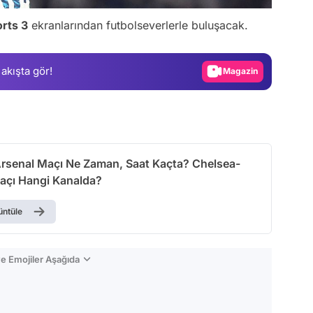
Video
rts 3
ekranlarından futbolseverlerle buluşacak.
Test
Gündem
 akışta gör!
Magazin
Video
Test
rsenal Maçı Ne Zaman, Saat Kaçta? Chelsea-
açı Hangi Kanalda?
üntüle
e Emojiler Aşağıda