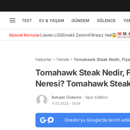
TEST
EV & YAŞAM
GÜNDEM
EĞLENCE
YE
Güncel Konular
Liseler-LGS
Emekli Zammı
Filtresiz Hali😱
Haberler
Yemek
Tomahawk Steak Nedir, Fiya
Yapılır?
Tomahawk Steak Nedir, F
Neresi? Tomahawk Steak 
Bahadır Özdemir
- Spor Editörü
11.01.2023 - 13:54
Onedio’yu Google’da tercih edil