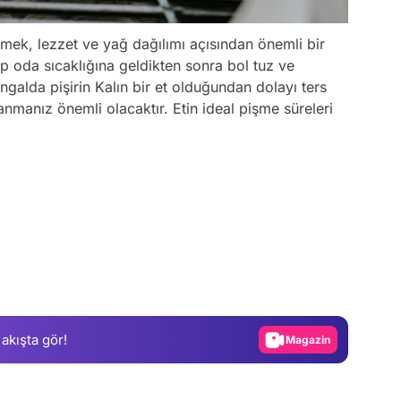
mek, lezzet ve yağ dağılımı açısından önemli bir
arıp oda sıcaklığına geldikten sonra bol tuz ve
galda pişirin Kalın bir et olduğundan dolayı ters
nmanız önemli olacaktır. Etin ideal pişme süreleri
Video
Test
Gündem
Magazin
 akışta gör!
Video
Test