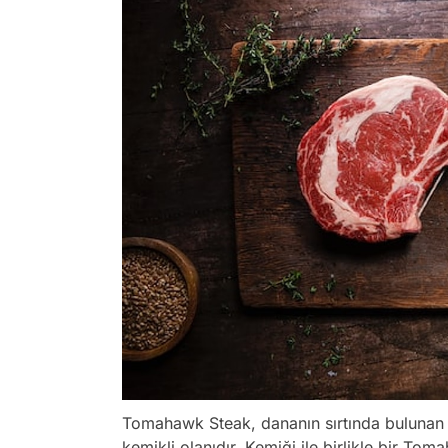
Tomahawk Steak, dananın sırtında bulunan b
kemikli olanıdır. Kemiği ile birlikle bir To