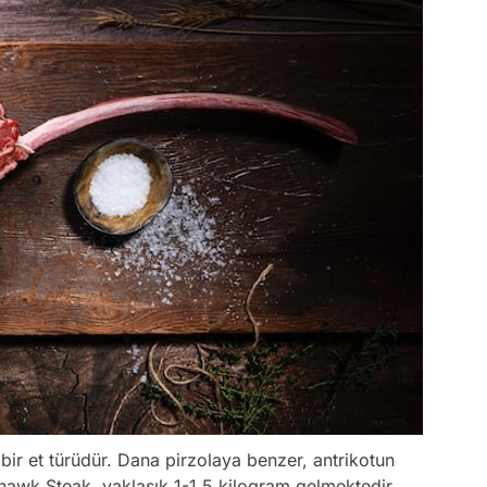
ir et türüdür. Dana pirzolaya benzer, antrikotun
mahawk Steak, yaklaşık 1-1,5 kilogram gelmektedir.