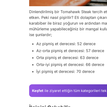
Dinlendirilmiş bir Tomahawk Steak tercih et
etken. Peki nasıl pişirilir? Eti dolaptan çık
karabiber ile biraz yoğurun ve ardından man
mühürleme yapabileceğiniz bir mangal kulla
ise şunlardır;
Az pişmiş et derecesi: 52 derece
Az-orta pişmiş et derecesi: 57 derece
Orta pişmiş et derecesi: 63 derece
Orta-iyi pişmiş et derecesi: 66 derece
İyi pişmiş et derecesi: 70 derece
Keşfet
ile ziyaret ettiğin
tüm kategorileri tek