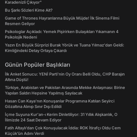
Karadenizli Çıkıyor"
Bu Şarkı Sözleri Kime Ait?
Game of Thrones Hayranlarına Büyük Müjde! İlk Sinema Filmi
Resmen Geliyor
Psikologlar Açıkladı: Yemek Pişirirken Bulaşıkları Yıkamanın 4
Psikolojik Nedeni
Yazın En Büyük Sürprizi Burak Yörük ve Tuana Yılmaz'dan Geldi:
Kimliğindeki Detay Ortaya Çıkardı
Günün Popüler Başlıkları
İlk Anket Sonucu: YENİ Parti'nin Oy Oranı Belli Oldu, CHP Barajın
Altına Düştü!
Türkiye, Arabistan ve Pakistan Arasında Mekke Anlaşması: Birine
Yapılan Saldırı Hepsine Yapılmış Sayılacak
Hasan Can Kaya’nın Konuşanlar Programına Katılan Seyirci
Gözaltına Alınıp Sınır Dışı Edildi
İçme Suyuna Kur'an-ı Kerim Dinletiliyor: 31 Yıllık Alışkanlık, O
İlimizde 24 Saat Devam Ediyor
Fatih Altaylı’dan Çok Konuşulacak İddia: ROK İtirafçı Oldu Cem
Küçük’ün Adını Verdi