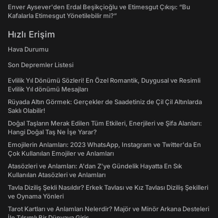
Enver Aysever'den Erdal Beşikçioğlu ve Etimesgut Çıkışı: “Bu
Kafalarla Etimesgut Yönetilebilir mi?”
Hızlı Erişim
Hava Durumu
Son Depremler Listesi
Evlilik Yıl Dönümü Sözleri! En Özel Romantik, Duygusal ve Resimli
Evlilik Yıl dönümü Mesajları
Rüyada Altın Görmek: Gerçekler de Saadetiniz de Çil Çil Altınlarda
Saklı Olabilir!
Doğal Taşların Merak Edilen Tüm Etkileri, Enerjileri ve Şifa Alanları:
Hangi Doğal Taş Ne İşe Yarar?
Emojilerin Anlamları: 2023 WhatsApp, Instagram ve Twitter'da En
Çok Kullanılan Emojiler ve Anlamları
Atasözleri ve Anlamları: A'dan Z'ye Gündelik Hayatta En Sık
Kullanılan Atasözleri ve Anlamları
Tavla Diziliş Şekli Nasıldır? Erkek Tavlası ve Kız Tavlası Diziliş Şekilleri
ve Oynama Yönleri
Tarot Kartları ve Anlamları Nelerdir? Majör ve Minör Arkana Desteleri
İle Tılsımlı Bir Dünyaya Giriş