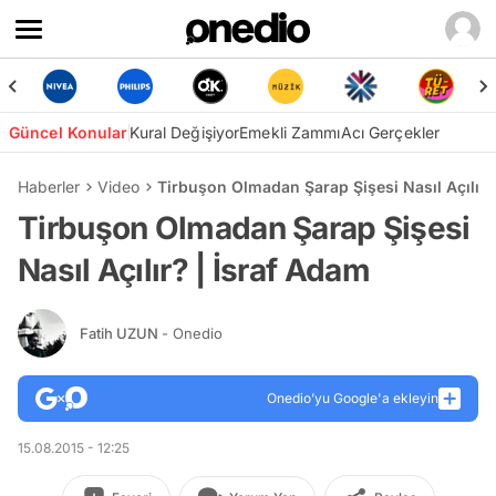
Güncel Konular
Kural Değişiyor
Emekli Zammı
Acı Gerçekler
Haberler
Video
Tirbuşon Olmadan Şarap Şişesi Nasıl Açılır?
Tirbuşon Olmadan Şarap Şişesi
Nasıl Açılır? | İsraf Adam
Fatih UZUN
- Onedio
Onedio’yu Google'a ekleyin
15.08.2015 - 12:25