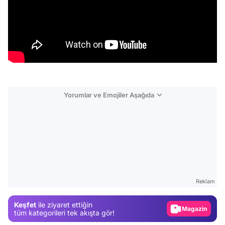
Yorumlar ve Emojiler Aşağıda
Video
Test
Reklam
Gündem
Keşfet
ile ziyaret ettiğin
Magazin
tüm kategorileri tek akışta gör!