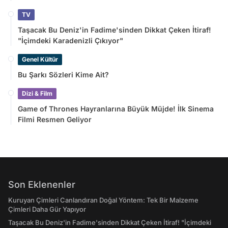
TV
Taşacak Bu Deniz'in Fadime'sinden Dikkat Çeken İtiraf!
"İçimdeki Karadenizli Çıkıyor"
Genel Kültür
Bu Şarkı Sözleri Kime Ait?
Dizi & Film
Game of Thrones Hayranlarına Büyük Müjde! İlk Sinema
Filmi Resmen Geliyor
Son Eklenenler
Kuruyan Çimleri Canlandıran Doğal Yöntem: Tek Bir Malzeme
Çimleri Daha Gür Yapıyor
Taşacak Bu Deniz'in Fadime'sinden Dikkat Çeken İtiraf! "İçimdeki