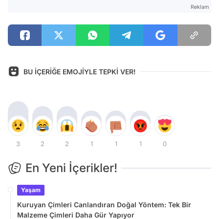
Reklam
BU İÇERİĞE EMOJİYLE TEPKİ VER!
3
2
2
1
1
1
0
En Yeni İçerikler!
Yaşam
Kuruyan Çimleri Canlandıran Doğal Yöntem: Tek Bir
Malzeme Çimleri Daha Gür Yapıyor