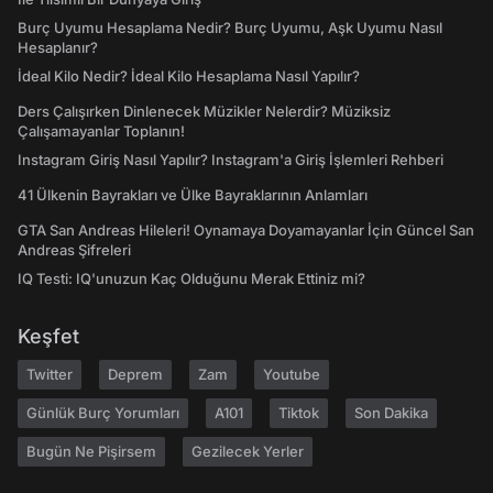
Burç Uyumu Hesaplama Nedir? Burç Uyumu, Aşk Uyumu Nasıl
Hesaplanır?
İdeal Kilo Nedir? İdeal Kilo Hesaplama Nasıl Yapılır?
Ders Çalışırken Dinlenecek Müzikler Nelerdir? Müziksiz
Çalışamayanlar Toplanın!
Instagram Giriş Nasıl Yapılır? Instagram'a Giriş İşlemleri Rehberi
41 Ülkenin Bayrakları ve Ülke Bayraklarının Anlamları
GTA San Andreas Hileleri! Oynamaya Doyamayanlar İçin Güncel San
Andreas Şifreleri
IQ Testi: IQ'unuzun Kaç Olduğunu Merak Ettiniz mi?
Keşfet
Twitter
Deprem
Zam
Youtube
Günlük Burç Yorumları
A101
Tiktok
Son Dakika
Bugün Ne Pişirsem
Gezilecek Yerler