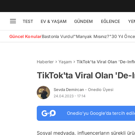
TEST
EV & YAŞAM
GÜNDEM
EĞLENCE
YE
Güncel Konular
Bastonla Vurdu!
"Manyak Mısınız?"
30 Yıl Önc
Haberler
Yaşam
TikTok'ta Viral Olan 'De-Inf
TikTok'ta Viral Olan 'De-
Sevda Demircan
- Onedio Üyesi
24.04.2023 - 17:14
Onedio’yu Google’da tercih edil
Sosyal medyada, influencerların sürekli ür