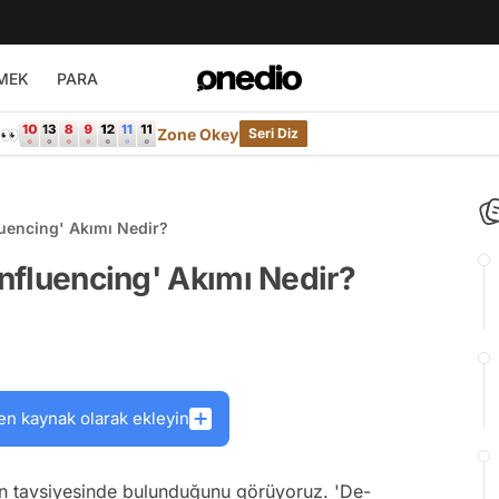
MEK
PARA
e👀
Zone Okey
Seri Diz
luencing' Akımı Nedir?
Influencing' Akımı Nedir?
en kaynak olarak ekleyin
ün tavsiyesinde bulunduğunu görüyoruz. 'De-