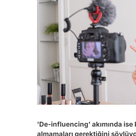
'De-influencing' akımında ise k
almamaları gerektiğini söylüyo