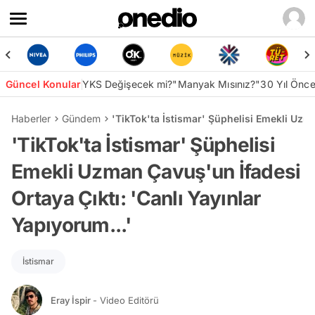
Güncel Konular
YKS Değişecek mi?
"Manyak Mısınız?"
30 Yıl Önc
Haberler
Gündem
'TikTok'ta İstismar' Şüphelisi Emekli Uzma
'TikTok'ta İstismar' Şüphelisi
Emekli Uzman Çavuş'un İfadesi
Ortaya Çıktı: 'Canlı Yayınlar
Yapıyorum...'
İstismar
Eray İspir
- Video Editörü