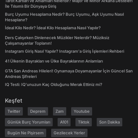
Tarot Kartları ve Anlamları Nelerdir? Majör ve Minör Arkana Desteleri
İle Tılsımlı Bir Dünyaya Giriş
Burç Uyumu Hesaplama Nedir? Burç Uyumu, Aşk Uyumu Nasıl
Hesaplanır?
İdeal Kilo Nedir? İdeal Kilo Hesaplama Nasıl Yapılır?
Ders Çalışırken Dinlenecek Müzikler Nelerdir? Müziksiz
Çalışamayanlar Toplanın!
Instagram Giriş Nasıl Yapılır? Instagram'a Giriş İşlemleri Rehberi
41 Ülkenin Bayrakları ve Ülke Bayraklarının Anlamları
GTA San Andreas Hileleri! Oynamaya Doyamayanlar İçin Güncel San
Andreas Şifreleri
IQ Testi: IQ'unuzun Kaç Olduğunu Merak Ettiniz mi?
Keşfet
Twitter
Deprem
Zam
Youtube
Günlük Burç Yorumları
A101
Tiktok
Son Dakika
Bugün Ne Pişirsem
Gezilecek Yerler