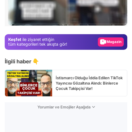
Video
Test
Gündem
Keşfet
ile ziyaret ettiğin
Magazin
tüm kategorileri tek akışta gör!
Video
Test
İlgili haber 👇
İstismarcı Olduğu İddia Edilen TikTok
Yayıncısı Gözaltına Alındı: Binlerce
Çocuk Takipçisi Var!
Yorumlar ve Emojiler Aşağıda