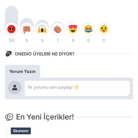
24
5
3
1
0
0
0
ONEDİO ÜYELERİ NE DİYOR?
Yorum Yazın
En Yeni İçerikler!
Ekonomi