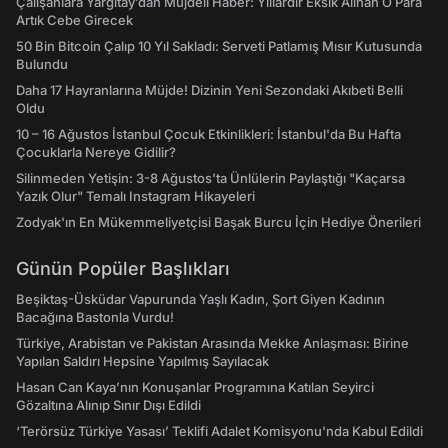
Çalışanlara Yargıtay’dan Müjdeli Haber: Yıllardır Eksik Alınan O Para
Artık Cebe Girecek
50 Bin Bitcoin Çalıp 10 Yıl Sakladı: Serveti Patlamış Mısır Kutusunda
Bulundu
Daha 17 Hayranlarına Müjde! Dizinin Yeni Sezondaki Akıbeti Belli
Oldu
10 – 16 Ağustos İstanbul Çocuk Etkinlikleri: İstanbul'da Bu Hafta
Çocuklarla Nereye Gidilir?
Silinmeden Yetişin: 3-8 Ağustos'ta Ünlülerin Paylaştığı "Kaçarsa
Yazık Olur" Temalı Instagram Hikayeleri
Zodyak'ın En Mükemmeliyetçisi Başak Burcu İçin Hediye Önerileri
Günün Popüler Başlıkları
Beşiktaş-Üsküdar Vapurunda Yaşlı Kadın, Şort Giyen Kadının
Bacağına Bastonla Vurdu!
Türkiye, Arabistan ve Pakistan Arasında Mekke Anlaşması: Birine
Yapılan Saldırı Hepsine Yapılmış Sayılacak
Hasan Can Kaya’nın Konuşanlar Programına Katılan Seyirci
Gözaltına Alınıp Sınır Dışı Edildi
‘Terörsüz Türkiye Yasası’ Teklifi Adalet Komisyonu'nda Kabul Edildi