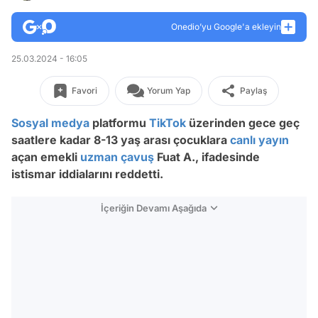
Onedio’yu Google'a ekleyin
25.03.2024 - 16:05
Favori
Yorum Yap
Paylaş
Sosyal medya
platformu
TikTok
üzerinden gece geç
saatlere kadar 8-13 yaş arası çocuklara
canlı yayın
açan emekli
uzman çavuş
Fuat A., ifadesinde
istismar iddialarını reddetti.
İçeriğin Devamı Aşağıda