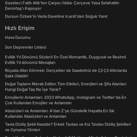
Gazeteci Fatih Atik'ten Çarpıcı İddia: Çerçeve Yasa Selahattin
Demirtaş'ı Kapsıyor
Dursun Özbek'in Veda Davetine Icardi'den Soğuk Yanıt
Hızlı Erişim
Hava Durumu
Son Depremler Listesi
Evlilik Yıl Dönümü Sözleri! En Özel Romantik, Duygusal ve Resimli
Evlilik Yıl dönümü Mesajları
Rüyada Altın Görmek: Gerçekler de Saadetiniz de Çil Çil Altınlarda
Saklı Olabilir!
Doğal Taşların Merak Edilen Tüm Etkileri, Enerjileri ve Şifa Alanları:
Hangi Doğal Taş Ne İşe Yarar?
Emojilerin Anlamları: 2023 WhatsApp, Instagram ve Twitter'da En
Çok Kullanılan Emojiler ve Anlamları
Atasözleri ve Anlamları: A'dan Z'ye Gündelik Hayatta En Sık
Kullanılan Atasözleri ve Anlamları
Tavla Diziliş Şekli Nasıldır? Erkek Tavlası ve Kız Tavlası Diziliş Şekilleri
ve Oynama Yönleri