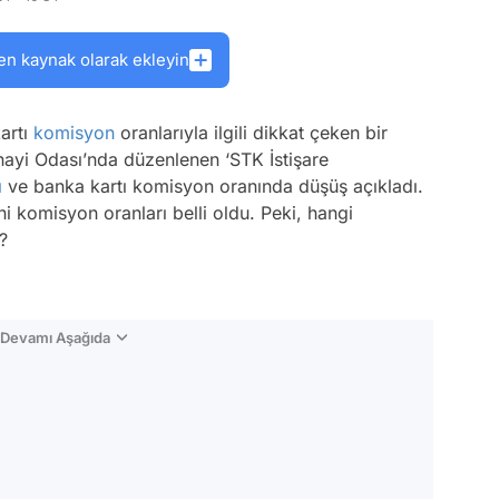
en kaynak olarak ekleyin
artı
komisyon
oranlarıyla ilgili dikkat çeken bir
ayi Odası’nda düzenlenen ‘STK İstişare
ı
ve banka kartı komisyon oranında düşüş açıkladı.
i komisyon oranları belli oldu. Peki, hangi
?
n Devamı Aşağıda