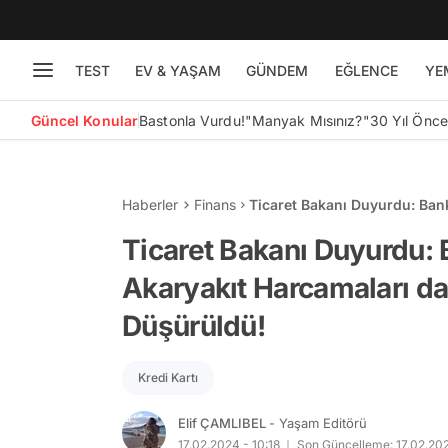
TEST
EV & YAŞAM
GÜNDEM
EĞLENCE
YE
Güncel Konular
Bastonla Vurdu!
"Manyak Mısınız?"
30 Yıl Önc
Haberler
Finans
Ticaret Bakanı Duyurdu: Ban
Oranı' Düşürüldü!
Ticaret Bakanı Duyurdu: 
Akaryakıt Harcamaları da
Düşürüldü!
Kredi Kartı
Elif ÇAMLIBEL
- Yaşam Editörü
17.02.2024 - 10:18
Son Güncelleme: 17.02.202