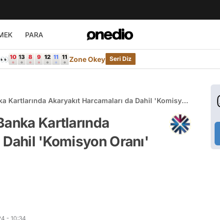
MEK
PARA
e👀
Zone Okey
Seri Diz
ka Kartlarında Akaryakıt Harcamaları da Dahil 'Komisyon
Banka Kartlarında
 Dahil 'Komisyon Oranı'
4 - 10:34