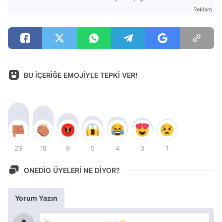
Reklam
BU İÇERİĞE EMOJİYLE TEPKİ VER!
23
19
9
5
4
3
1
ONEDİO ÜYELERİ NE DİYOR?
Yorum Yazın