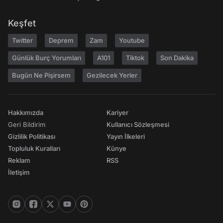
Keşfet
Twitter
Deprem
Zam
Youtube
Günlük Burç Yorumları
A101
Tiktok
Son Dakika
Bugün Ne Pişirsem
Gezilecek Yerler
Hakkımızda
Kariyer
Geri Bildirim
Kullanıcı Sözleşmesi
Gizlilik Politikası
Yayın İlkeleri
Topluluk Kuralları
Künye
Reklam
RSS
İletişim