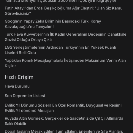
Yalnızca Milenyum Çocukları 2000'lilerin Çok İyi Bildiği Şeyler
Fatih Altaylı'dan Erdal Beşikçioğlu'na Ağır Eleştiri: "Ulan Siz Kamu
Görevlisisiniz"
Google'ın Yapay Zeka Biriminin Başındaki Türk: Koray
Kavukçuoğlu'nu Tanıyalım!
Türk Hava Kuvvetleri'nin İlk Kadın Generalinin Dedesinin Çanakkale
Gazisi Olduğu Ortaya Çıktı
LGS Yerleştirmelerinin Ardından Türkiye'nin En Yüksek Puanlı
Liseleri Belli Oldu
Yaptıkları Komik Mesajlaşmalarla İletişimden Maksimum Verim Alan
Kişiler
Hızlı Erişim
Hava Durumu
Son Depremler Listesi
Evlilik Yıl Dönümü Sözleri! En Özel Romantik, Duygusal ve Resimli
Evlilik Yıl dönümü Mesajları
Rüyada Altın Görmek: Gerçekler de Saadetiniz de Çil Çil Altınlarda
Saklı Olabilir!
Doğal Taşların Merak Edilen Tüm Etkileri, Enerjileri ve Şifa Alanları: