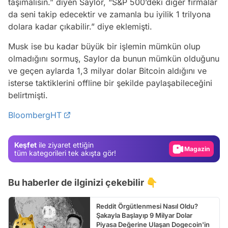
taşımalısın.” diyen Saylor, “S&P 500’deki diğer firmalar
da seni takip edecektir ve zamanla bu iyilik 1 trilyona
dolara kadar çıkabilir.” diye eklemişti.
Musk ise bu kadar büyük bir işlemin mümkün olup
olmadığını sormuş, Saylor da bunun mümkün olduğunu
ve geçen aylarda 1,3 milyar dolar Bitcoin aldığını ve
isterse taktiklerini offline bir şekilde paylaşabileceğini
Video
belirtmişti.
Test
BloombergHT
Gündem
Magazin
Keşfet
ile ziyaret ettiğin
Video
tüm kategorileri tek akışta gör!
Test
Bu haberler de ilginizi çekebilir 👇
Reddit Örgütlenmesi Nasıl Oldu?
Şakayla Başlayıp 9 Milyar Dolar
Piyasa Değerine Ulaşan Dogecoin'in