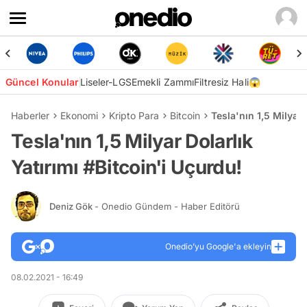
Güncel Konular
Liseler-LGS
Emekli Zammı
Filtresiz Hali😱
Haberler
Ekonomi
Kripto Para
Bitcoin
Tesla'nın 1,5 Milyar 
Tesla'nın 1,5 Milyar Dolarlık
Yatırımı #Bitcoin'i Uçurdu!
Deniz Gök
- Onedio Gündem - Haber Editörü
Onedio’yu Google'a ekleyin
08.02.2021 - 16:49