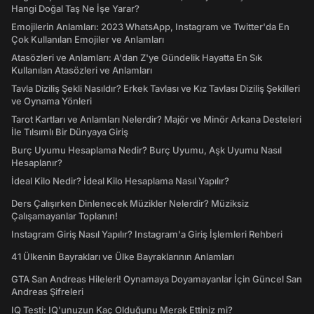
Hangi Doğal Taş Ne İşe Yarar?
Emojilerin Anlamları: 2023 WhatsApp, Instagram ve Twitter'da En
Çok Kullanılan Emojiler ve Anlamları
Atasözleri ve Anlamları: A'dan Z'ye Gündelik Hayatta En Sık
Kullanılan Atasözleri ve Anlamları
Tavla Diziliş Şekli Nasıldır? Erkek Tavlası ve Kız Tavlası Diziliş Şekilleri
ve Oynama Yönleri
Tarot Kartları ve Anlamları Nelerdir? Majör ve Minör Arkana Desteleri
İle Tılsımlı Bir Dünyaya Giriş
Burç Uyumu Hesaplama Nedir? Burç Uyumu, Aşk Uyumu Nasıl
Hesaplanır?
İdeal Kilo Nedir? İdeal Kilo Hesaplama Nasıl Yapılır?
Ders Çalışırken Dinlenecek Müzikler Nelerdir? Müziksiz
Çalışamayanlar Toplanın!
Instagram Giriş Nasıl Yapılır? Instagram'a Giriş İşlemleri Rehberi
41 Ülkenin Bayrakları ve Ülke Bayraklarının Anlamları
GTA San Andreas Hileleri! Oynamaya Doyamayanlar İçin Güncel San
Andreas Şifreleri
IQ Testi: IQ'unuzun Kaç Olduğunu Merak Ettiniz mi?