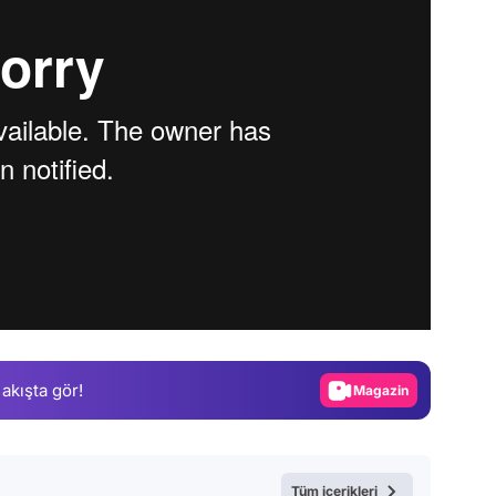
Video
Test
Gündem
Magazin
 akışta gör!
Video
Test
Tüm içerikleri