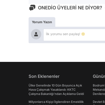
ONEDİO ÜYELERİ NE DİYOR?
Yorum Yazın
Son Eklenenler
Günün
Ülke Genelinde 10 Gün Boyunca Açık
Bodrum’
Hava Çalışmak Yasaklandı: KKTC
Mekanda
Çalışma Bakanlığı’ndan Açıklama Geldi
Denilere
Milyonlarca Kişiyi İlgilendiren Emeklilik
Devlet B