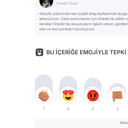
Onedio Üyesi
Gençlik yıllarımdan beri çeşitli blog sayfalarında duy
aktarıyorum. Daha sonra benim için Onedio'da editör o
beraber Onedio'da okuyucuların ilgisini çeken, gündemi
liste ve test içerikleri hazırlıyorum.
BU İÇERİĞE EMOJİYLE TEPKİ
7
6
5
2
Yoru