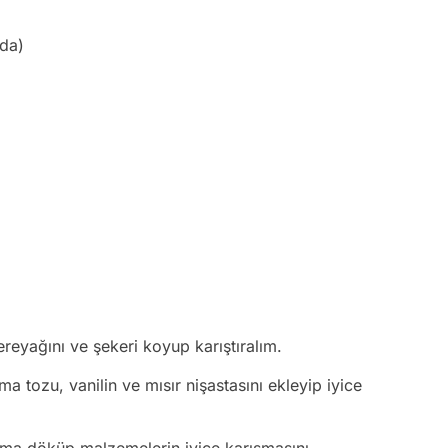
nda)
ereyağını ve şekeri koyup karıştıralım.
a tozu, vanilin ve mısır nişastasını ekleyip iyice
ıma döküp malzemelerin iyice karışmasını