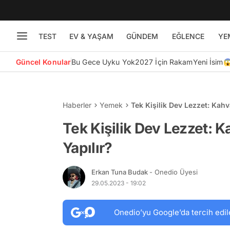
TEST
EV & YAŞAM
GÜNDEM
EĞLENCE
YE
Güncel Konular
Bu Gece Uyku Yok
2027 İçin Rakam
Yeni İsim
Haberler
Yemek
Tek Kişilik Dev Lezzet: Kahva
Tek Kişilik Dev Lezzet: K
Yapılır?
Erkan Tuna Budak
- Onedio Üyesi
29.05.2023 - 19:02
Onedio’yu Google’da tercih edil