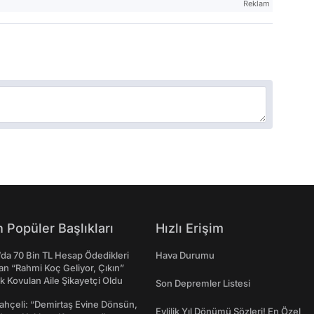
Reklam
 Popüler Başlıkları
Hızlı Erişim
da 70 Bin TL Hesap Ödedikleri
Hava Durumu
n “Rahmi Koç Geliyor, Çıkın”
k Kovulan Aile Şikayetçi Oldu
Son Depremler Listesi
ahçeli: “Demirtaş Evine Dönsün,
Evlilik Yıl Dönümü Sözleri! En Özel