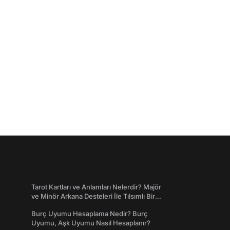
Tarot Kartları ve Anlamları Nelerdir? Majör
ve Minör Arkana Desteleri İle Tılsımlı Bir
Dünyaya Giriş
Burç Uyumu Hesaplama Nedir? Burç
Uyumu, Aşk Uyumu Nasıl Hesaplanır?