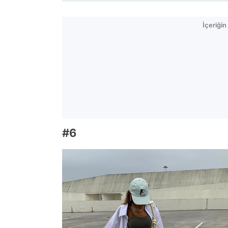
İçeriği
#6