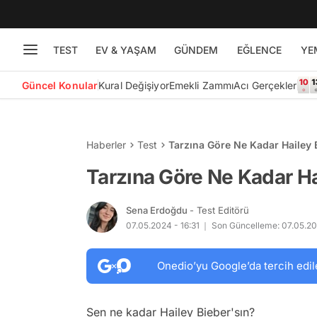
TEST
EV & YAŞAM
GÜNDEM
EĞLENCE
YE
Güncel Konular
Kural Değişiyor
Emekli Zammı
Acı Gerçekler
Haberler
Test
Tarzına Göre Ne Kadar Hailey 
Tarzına Göre Ne Kadar Ha
Sena Erdoğdu
- Test Editörü
07.05.2024 - 16:31
Son Güncelleme: 07.05.20
Onedio’yu Google’da tercih edil
Sen ne kadar Hailey Bieber'sın?