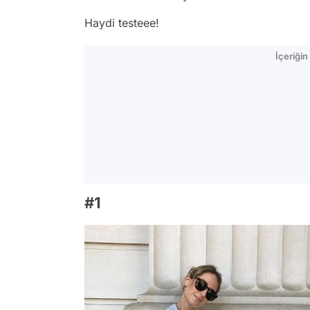
Haydi testeee!
İçeriği
#1