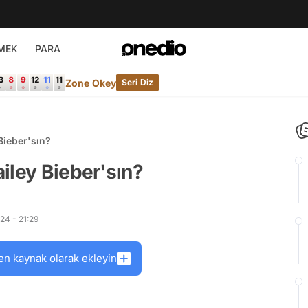
MEK
PARA
Zone Okey
Seri Diz
Bieber'sın?
iley Bieber'sın?
24 - 21:29
en kaynak olarak ekleyin