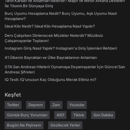
Tarot Kartları ve Anlamları Nelerdir? Majör ve Minör Arkana Desteleri
İle Tılsımlı Bir Dünyaya Giriş
Burç Uyumu Hesaplama Nedir? Burç Uyumu, Aşk Uyumu Nasıl
Hesaplanır?
İdeal Kilo Nedir? İdeal Kilo Hesaplama Nasıl Yapılır?
Ders Çalışırken Dinlenecek Müzikler Nelerdir? Müziksiz
Çalışamayanlar Toplanın!
Instagram Giriş Nasıl Yapılır? Instagram'a Giriş İşlemleri Rehberi
41 Ülkenin Bayrakları ve Ülke Bayraklarının Anlamları
GTA San Andreas Hileleri! Oynamaya Doyamayanlar İçin Güncel San
Andreas Şifreleri
IQ Testi: IQ'unuzun Kaç Olduğunu Merak Ettiniz mi?
Keşfet
Twitter
Deprem
Zam
Youtube
Günlük Burç Yorumları
A101
Tiktok
Son Dakika
Bugün Ne Pişirsem
Gezilecek Yerler