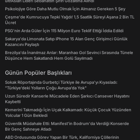
ultrAslan Lideri Sebahattin Şirin Gözaltına Alındı
Psikolojiye Göre Daha Mutlu Olmak İçin Almanız Gereken 5 Şey
Çeşme'de Kumrucuya Tepki Yağdı! 1,5 Saatlik Süreyi Aşana 2 Bin TL
Ücret
PSG’nin Arda Güler İçin 115 Milyon Euro Teklif Ettiği İddia Edildi
Sakarya'da Limonata Satıp iPhone 15 Alan Genç Girişimci Günlük
Kazancını Paylaştı
Brezilya'da İnanılmaz Anlar: Maranhao Gol Sevinci Sırasında Tünele
Düşünce Hem Sakatlandı Hem Golü Sayılmadı
Günün Popüler Başlıkları
Sokak Röportajında Gurbetçi Türkiye ile Avrupa'yı Kıyasladı:
"Türkiye’deki Yolların Çoğu Avrupa’da Yok"
Uzun Süredir Kanserle Mücadele Eden Şarkıcı Cansever Hayatını
Kaybetti
Kemerini Takmadığı İçin Uçak Kalkamadı: Küçük Çocuk Yüzünden
Yolcular 1 Gün Bekledi
Güvenlik Müdahale Etti: Manifest'in Bodrum'da Verdiği Konserde
Bir Genç Sahneye Atladı
ABD Ordusunda Görev Yapan Bir Türk, Kaliforniya Çöllerinin