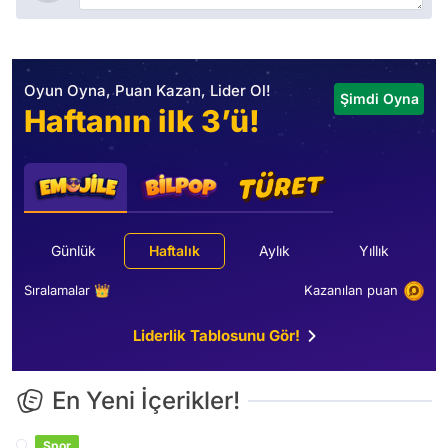
Oyun Oyna, Puan Kazan, Lider Ol!
Şimdi Oyna
Haftanın ilk 3’ü!
Günlük
Haftalık
Aylık
Yıllık
Sıralamalar 👑
Kazanılan puan
Liderlik Tablosunu Gör!
En Yeni İçerikler!
Spor