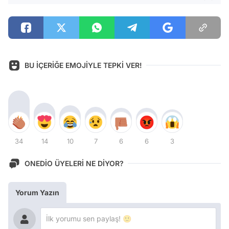
BU İÇERİĞE EMOJİYLE TEPKİ VER!
34
14
10
7
6
6
3
ONEDİO ÜYELERİ NE DİYOR?
Yorum Yazın