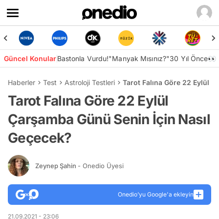
Güncel Konular
Bastonla Vurdu!
"Manyak Mısınız?"
30 Yıl Önce👀
Haberler
Test
Astroloji Testleri
Tarot Falına Göre 22 Eylül 
Tarot Falına Göre 22 Eylül
Çarşamba Günü Senin İçin Nasıl
Geçecek?
Zeynep Şahin
- Onedio Üyesi
Onedio’yu Google'a ekleyin
21.09.2021 - 23:06