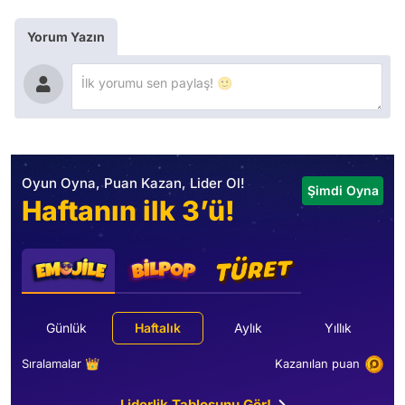
Yorum Yazın
Oyun Oyna, Puan Kazan, Lider Ol!
Şimdi Oyna
Haftanın ilk 3’ü!
Günlük
Haftalık
Aylık
Yıllık
Sıralamalar 👑
Kazanılan puan
Liderlik Tablosunu Gör!