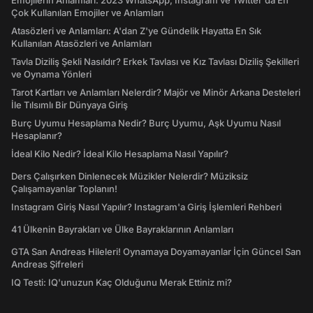
Emojilerin Anlamları: 2023 WhatsApp, Instagram ve Twitter'da En
Çok Kullanılan Emojiler ve Anlamları
Atasözleri ve Anlamları: A'dan Z'ye Gündelik Hayatta En Sık
Kullanılan Atasözleri ve Anlamları
Tavla Diziliş Şekli Nasıldır? Erkek Tavlası ve Kız Tavlası Diziliş Şekilleri
ve Oynama Yönleri
Tarot Kartları ve Anlamları Nelerdir? Majör ve Minör Arkana Desteleri
İle Tılsımlı Bir Dünyaya Giriş
Burç Uyumu Hesaplama Nedir? Burç Uyumu, Aşk Uyumu Nasıl
Hesaplanır?
İdeal Kilo Nedir? İdeal Kilo Hesaplama Nasıl Yapılır?
Ders Çalışırken Dinlenecek Müzikler Nelerdir? Müziksiz
Çalışamayanlar Toplanın!
Instagram Giriş Nasıl Yapılır? Instagram'a Giriş İşlemleri Rehberi
41 Ülkenin Bayrakları ve Ülke Bayraklarının Anlamları
GTA San Andreas Hileleri! Oynamaya Doyamayanlar İçin Güncel San
Andreas Şifreleri
IQ Testi: IQ'unuzun Kaç Olduğunu Merak Ettiniz mi?