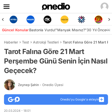
Güncel Konular
Bastonla Vurdu!
"Manyak Mısınız?"
30 Yıl Önce👀
Haberler
Test
Astroloji Testleri
Tarot Falına Göre 21 Mart P
Tarot Falına Göre 21 Mart
Perşembe Günü Senin İçin Nasıl
Geçecek?
Zeynep Şahin
- Onedio Üyesi
Onedio’yu Google'a ekleyin
20.03.2024 - 18:01