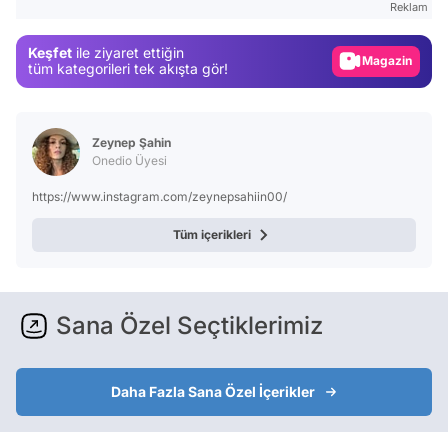
Reklam
Magazin
Keşfet
ile ziyaret ettiğin
Video
tüm kategorileri tek akışta gör!
Test
Zeynep Şahin
Onedio Üyesi
https://www.instagram.com/zeynepsahiin00/
Tüm içerikleri
Sana Özel Seçtiklerimiz
Daha Fazla Sana Özel İçerikler