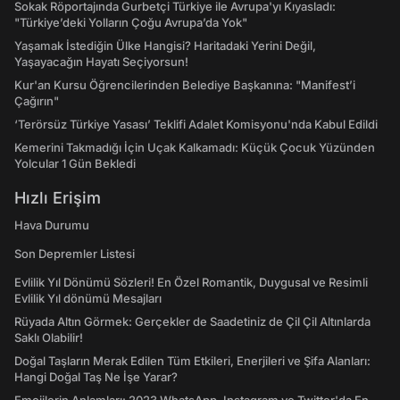
Sokak Röportajında Gurbetçi Türkiye ile Avrupa'yı Kıyasladı:
"Türkiye’deki Yolların Çoğu Avrupa’da Yok"
Yaşamak İstediğin Ülke Hangisi? Haritadaki Yerini Değil,
Yaşayacağın Hayatı Seçiyorsun!
Kur'an Kursu Öğrencilerinden Belediye Başkanına: "Manifest’i
Çağırın"
‘Terörsüz Türkiye Yasası’ Teklifi Adalet Komisyonu'nda Kabul Edildi
Kemerini Takmadığı İçin Uçak Kalkamadı: Küçük Çocuk Yüzünden
Yolcular 1 Gün Bekledi
Hızlı Erişim
Hava Durumu
Son Depremler Listesi
Evlilik Yıl Dönümü Sözleri! En Özel Romantik, Duygusal ve Resimli
Evlilik Yıl dönümü Mesajları
Rüyada Altın Görmek: Gerçekler de Saadetiniz de Çil Çil Altınlarda
Saklı Olabilir!
Doğal Taşların Merak Edilen Tüm Etkileri, Enerjileri ve Şifa Alanları:
Hangi Doğal Taş Ne İşe Yarar?