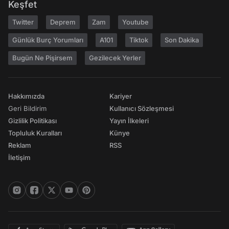
Keşfet
Twitter
Deprem
Zam
Youtube
Günlük Burç Yorumları
A101
Tiktok
Son Dakika
Bugün Ne Pişirsem
Gezilecek Yerler
Hakkımızda
Kariyer
Geri Bildirim
Kullanıcı Sözleşmesi
Gizlilik Politikası
Yayın İlkeleri
Topluluk Kuralları
Künye
Reklam
RSS
İletişim