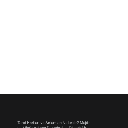
Tarot Kartları ve Anlamları Nelerdir? Majör
ve Minör Arkana Desteleri İle Tılsımlı Bir