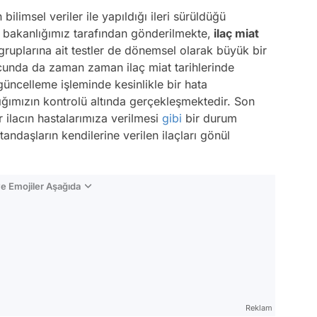
limsel veriler ile yapıldığı ileri sürüldüğü
r bakanlığımız tarafından gönderilmekte,
ilaç miat
 gruplarına ait testler de dönemsel olarak büyük bir
cunda da zaman zaman ilaç miat tarihlerinde
güncelleme işleminde kesinlikle bir hata
ımızın kontrolü altında gerçekleşmektedir. Son
r ilacın hastalarımıza verilmesi
gibi
bir durum
andaşların kendilerine verilen ilaçları gönül
e Emojiler Aşağıda
Video
Test
Reklam