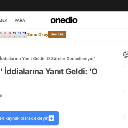
MEK
PARA
Zone Okey
Seri Diz
 İddialarına Yanıt Geldi: 'O Süreler Güncelleniyor'
' İddialarına Yanıt Geldi: 'O
rü
en kaynak olarak ekleyin