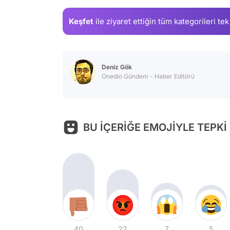
Keşfet
ile ziyaret ettiğin
tüm kategorileri tek
Deniz Gök
Onedio Gündem - Haber Editörü
BU İÇERİĞE EMOJİYLE TEPKİ
40
22
7
5