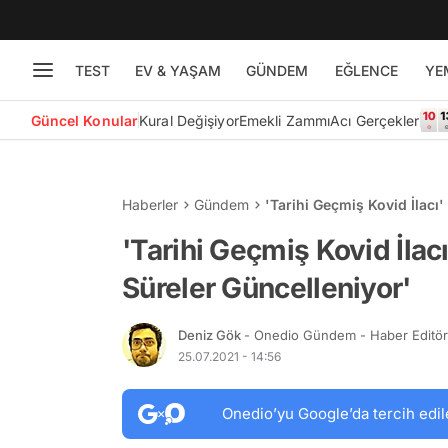
TEST
EV & YAŞAM
GÜNDEM
EĞLENCE
YE
Güncel Konular
Kural Değişiyor
Emekli Zammı
Acı Gerçekler
Haberler
Gündem
'Tarihi Geçmiş Kovid İlacı'
'Tarihi Geçmiş Kovid İlacı
Süreler Güncelleniyor'
Deniz Gök
- Onedio Gündem - Haber Editö
25.07.2021 - 14:56
Onedio’yu Google’da tercih edil