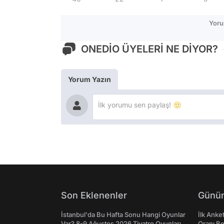
Yoru
ONEDİO ÜYELERİ NE DİYOR?
Yorum Yazın
Son Eklenenler
Günün
İstanbul'da Bu Hafta Sonu Hangi Oyunlar
İlk Anke
Var? 8-9 Ağustos 2026 Tiyatro Oyunları
Oranı Be