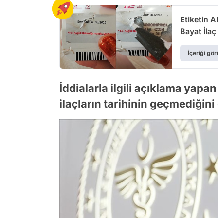
Etiketin A
Bayat İlaç
İçeriği gör
İddialarla ilgili açıklama yap
ilaçların tarihinin geçmediğin