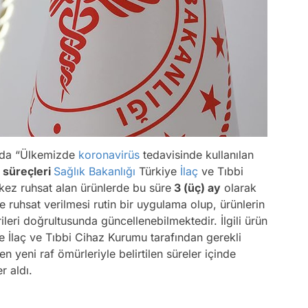
ada
“Ülkemizde
koronavirüs
tedavisinde kullanılan
 süreçleri
Sağlık Bakanlığı
Türkiye
İlaç
ve Tıbbi
kez ruhsat alan ürünlerde bu süre
3 (üç) ay
olarak
le ruhsat verilmesi rutin bir uygulama olup, ürünlerin
erileri doğrultusunda güncellenebilmektedir. İlgili ürün
ye İlaç ve Tıbbi Cihaz Kurumu tarafından gerekli
len yeni raf ömürleriyle belirtilen süreler içinde
r aldı.