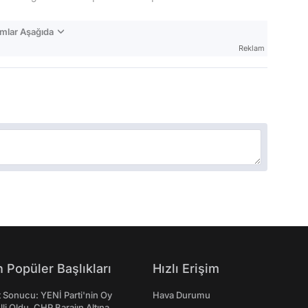
mlar Aşağıda
Reklam
 Popüler Başlıkları
Hızlı Erişim
t Sonucu: YENİ Parti'nin Oy
Hava Durumu
lli Oldu, CHP Barajın Altına