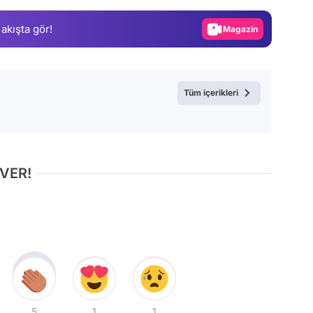
Gündem
 akışta gör!
Magazin
Video
Test
Tüm içerikleri
 VER!
5
1
1