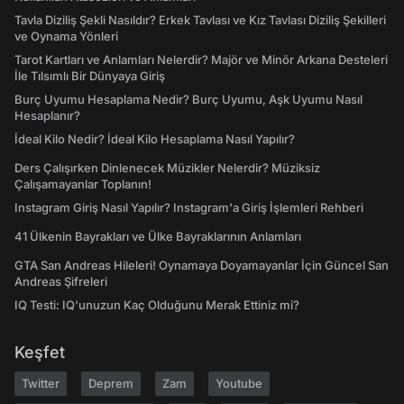
Tavla Diziliş Şekli Nasıldır? Erkek Tavlası ve Kız Tavlası Diziliş Şekilleri
ve Oynama Yönleri
Tarot Kartları ve Anlamları Nelerdir? Majör ve Minör Arkana Desteleri
İle Tılsımlı Bir Dünyaya Giriş
Burç Uyumu Hesaplama Nedir? Burç Uyumu, Aşk Uyumu Nasıl
Hesaplanır?
İdeal Kilo Nedir? İdeal Kilo Hesaplama Nasıl Yapılır?
Ders Çalışırken Dinlenecek Müzikler Nelerdir? Müziksiz
Çalışamayanlar Toplanın!
Instagram Giriş Nasıl Yapılır? Instagram'a Giriş İşlemleri Rehberi
41 Ülkenin Bayrakları ve Ülke Bayraklarının Anlamları
GTA San Andreas Hileleri! Oynamaya Doyamayanlar İçin Güncel San
Andreas Şifreleri
IQ Testi: IQ'unuzun Kaç Olduğunu Merak Ettiniz mi?
Keşfet
Twitter
Deprem
Zam
Youtube