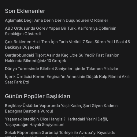
Son Eklenenler
Ağlamalık Değil Ama Derin Derin Düşündüren O Ritimler
ABD Ordusunda Görev Yapan Bir Türk, Kaliforniya Çöllerinin
Sıcaklığını Gösterdi
Çok Beklenen Hızlı Tren İçin Tarih Verildi: 7 Saat Süren Yol 1 Saat 45
Dakikaya Düşecek!
Gardırobundaki Tişört Aslında Kaç Litre Su Yedi? Fast Fashion
Hakkında Bilmediğiniz 10 Gerçek
Dünya Turnesinde Biletleri Saniyeler İçinde Tükenen Yıldızlar
İçerik Üreticisi Kerem Enginar'ın Annesinin Düşük Kalp Ritmini Akıllı
Saat Fark Etti
Günün Popüler Başlıkları
Beşiktaş-Üsküdar Vapurunda Yaşlı Kadın, Şort Giyen Kadının
Bacağına Bastonla Vurdu!
Yaşamak İstediğin Ülke Hangisi? Haritadaki Yerini Değil,
Yaşayacağın Hayatı Seçiyorsun!
Sokak Röportajında Gurbetçi Türkiye ile Avrupa'yı Kıyasladı: