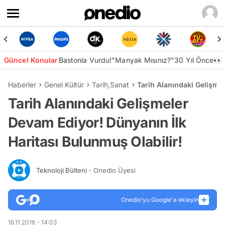
Güncel Konular
Bastonla Vurdu!
"Manyak Mısınız?"
30 Yıl Önce👀
Haberler
Genel Kültür
Tarih
,
Sanat
Tarih Alanındaki Gelişmel
Tarih Alanındaki Gelişmeler
Devam Ediyor! Dünyanın İlk
Haritası Bulunmuş Olabilir!
Teknoloji Bülteni
- Onedio Üyesi
Onedio’yu Google'a ekleyin
16.11.2016 - 14:03