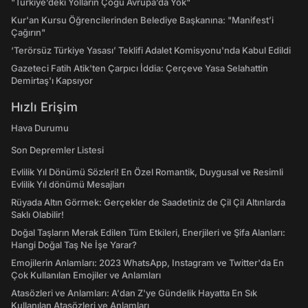
"Türkiye’deki Yolların Çoğu Avrupa’da Yok"
Kur'an Kursu Öğrencilerinden Belediye Başkanına: "Manifest’i
Çağırın"
‘Terörsüz Türkiye Yasası’ Teklifi Adalet Komisyonu'nda Kabul Edildi
Gazeteci Fatih Atik'ten Çarpıcı İddia: Çerçeve Yasa Selahattin
Demirtaş'ı Kapsıyor
Hızlı Erişim
Hava Durumu
Son Depremler Listesi
Evlilik Yıl Dönümü Sözleri! En Özel Romantik, Duygusal ve Resimli
Evlilik Yıl dönümü Mesajları
Rüyada Altın Görmek: Gerçekler de Saadetiniz de Çil Çil Altınlarda
Saklı Olabilir!
Doğal Taşların Merak Edilen Tüm Etkileri, Enerjileri ve Şifa Alanları:
Hangi Doğal Taş Ne İşe Yarar?
Emojilerin Anlamları: 2023 WhatsApp, Instagram ve Twitter'da En
Çok Kullanılan Emojiler ve Anlamları
Atasözleri ve Anlamları: A'dan Z'ye Gündelik Hayatta En Sık
Kullanılan Atasözleri ve Anlamları