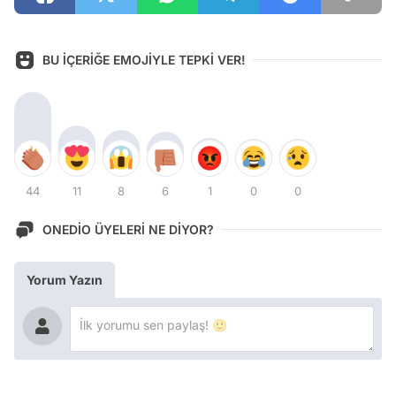
BU İÇERİĞE EMOJİYLE TEPKİ VER!
44
11
8
6
1
0
0
ONEDİO ÜYELERİ NE DİYOR?
Yorum Yazın