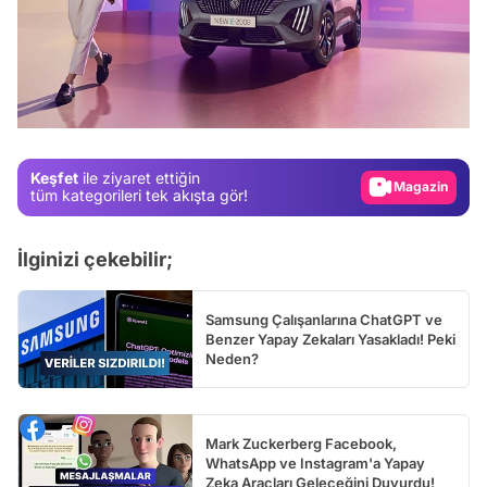
Video
Test
Gündem
Magazin
Keşfet
ile ziyaret ettiğin
Video
tüm kategorileri tek akışta gör!
Test
İlginizi çekebilir;
Samsung Çalışanlarına ChatGPT ve
Benzer Yapay Zekaları Yasakladı! Peki
Neden?
Mark Zuckerberg Facebook,
WhatsApp ve Instagram'a Yapay
Zeka Araçları Geleceğini Duyurdu!