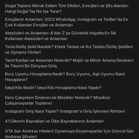
Doğal Taşların Merak Edilen Tüm Etkileri, Enerjileri ve Şifa Alanları:
Hangi Doğal Taş Ne İşe Yarar?
Emojilerin Anlamları: 2023 WhatsApp, Instagram ve Twitter'da En
Çok Kullanılan Emojiler ve Anlamları
Atasözleri ve Anlamları: A'dan Z'ye Gündelik Hayatta En Sık
Kullanılan Atasözleri ve Anlamları
Tavla Diziliş Şekli Nasıldır? Erkek Tavlası ve Kız Tavlası Diziliş Şekilleri
ve Oynama Yönleri
Tarot Kartları ve Anlamları Nelerdir? Majör ve Minör Arkana Desteleri
İle Tılsımlı Bir Dünyaya Giriş
Burç Uyumu Hesaplama Nedir? Burç Uyumu, Aşk Uyumu Nasıl
Hesaplanır?
İdeal Kilo Nedir? İdeal Kilo Hesaplama Nasıl Yapılır?
Ders Çalışırken Dinlenecek Müzikler Nelerdir? Müziksiz
Çalışamayanlar Toplanın!
Instagram Giriş Nasıl Yapılır? Instagram'a Giriş İşlemleri Rehberi
41 Ülkenin Bayrakları ve Ülke Bayraklarının Anlamları
GTA San Andreas Hileleri! Oynamaya Doyamayanlar İçin Güncel San
Andreas Şifreleri