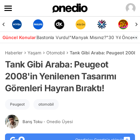
Güncel Konular
Bastonla Vurdu!
"Manyak Mısınız?"
30 Yıl Önce👀
Haberler
Yaşam
Otomobil
Tank Gibi Araba: Peugeot 2008'in
Tank Gibi Araba: Peugeot
2008'in Yenilenen Tasarımı
Görenleri Hayran Bıraktı!
Peugeot
otomobil
Barış Toku
- Onedio Üyesi
Onedio’yu Google'a ekleyin