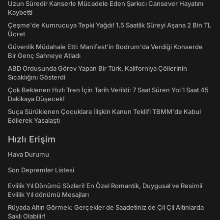
Uzun Süredir Kanserle Mücadele Eden Şarkıcı Cansever Hayatını
Kaybetti
Çeşme'de Kumrucuya Tepki Yağdı! 1,5 Saatlik Süreyi Aşana 2 Bin TL
Ücret
Güvenlik Müdahale Etti: Manifest'in Bodrum'da Verdiği Konserde
Bir Genç Sahneye Atladı
ABD Ordusunda Görev Yapan Bir Türk, Kaliforniya Çöllerinin
Sıcaklığını Gösterdi
Çok Beklenen Hızlı Tren İçin Tarih Verildi: 7 Saat Süren Yol 1 Saat 45
Dakikaya Düşecek!
Suça Sürüklenen Çocuklara İlişkin Kanun Teklifi TBMM'de Kabul
Edilerek Yasalaştı
Hızlı Erişim
Hava Durumu
Son Depremler Listesi
Evlilik Yıl Dönümü Sözleri! En Özel Romantik, Duygusal ve Resimli
Evlilik Yıl dönümü Mesajları
Rüyada Altın Görmek: Gerçekler de Saadetiniz de Çil Çil Altınlarda
Saklı Olabilir!