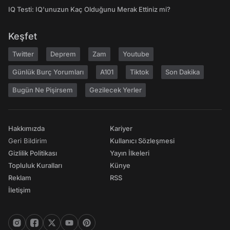
IQ Testi: IQ'unuzun Kaç Olduğunu Merak Ettiniz mi?
Keşfet
Twitter
Deprem
Zam
Youtube
Günlük Burç Yorumları
A101
Tiktok
Son Dakika
Bugün Ne Pişirsem
Gezilecek Yerler
Hakkımızda
Kariyer
Geri Bildirim
Kullanıcı Sözleşmesi
Gizlilik Politikası
Yayın İlkeleri
Topluluk Kuralları
Künye
Reklam
RSS
İletişim