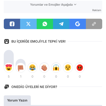
Yorumlar ve Emojiler Aşağıda
Reklam
BU İÇERİĞE EMOJİYLE TEPKİ VER!
5
1
0
0
0
0
0
ONEDİO ÜYELERİ NE DİYOR?
Yorum Yazın