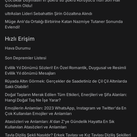
Çocuklar Duymasın'ın Şükrü'sü Şükrü Koruyucu'nun Son Hali
Gündem Oldu!
ultrAslan Lideri Sebahattin Şirin Gözaltına Alındı
Müge Anlı'da Ortalığı Birbirine Katan Nazmiye Tutaner Sonunda
Evlendi!
Hızlı Erişim
Hava Durumu
Son Depremler Listesi
Evlilik Yıl Dönümü Sözleri! En Özel Romantik, Duygusal ve Resimli
Evlilik Yıl dönümü Mesajları
Rüyada Altın Görmek: Gerçekler de Saadetiniz de Çil Çil Altınlarda
Saklı Olabilir!
Doğal Taşların Merak Edilen Tüm Etkileri, Enerjileri ve Şifa Alanları:
Hangi Doğal Taş Ne İşe Yarar?
Emojilerin Anlamları: 2023 WhatsApp, Instagram ve Twitter'da En
Çok Kullanılan Emojiler ve Anlamları
Atasözleri ve Anlamları: A'dan Z'ye Gündelik Hayatta En Sık
Kullanılan Atasözleri ve Anlamları
Tavla Diziliş Şekli Nasıldır? Erkek Tavlası ve Kız Tavlası Diziliş Şekilleri