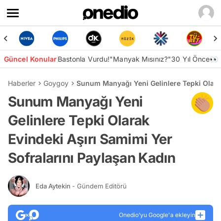
Güncel Konular
Bastonla Vurdu!
"Manyak Mısınız?"
30 Yıl Önce👀
Haberler
Goygoy
Sunum Manyağı Yeni Gelinlere Tepki Olarak
Sunum Manyağı Yeni
Gelinlere Tepki Olarak
Evindeki Aşırı Samimi Yer
Sofralarını Paylaşan Kadın
Eda Aytekin
- Gündem Editörü
Onedio’yu Google'a ekleyin