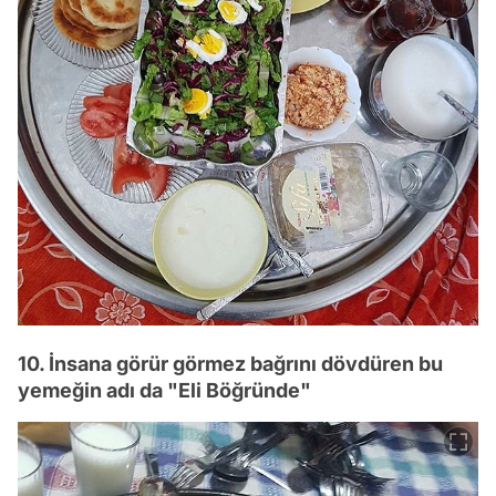
10. İnsana görür görmez bağrını dövdüren bu
yemeğin adı da "Eli Böğründe"