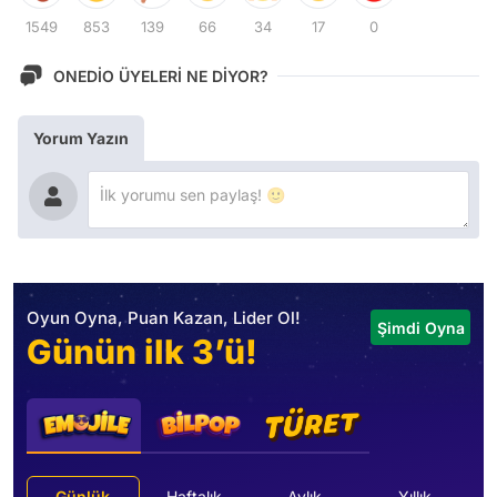
1549
853
139
66
34
17
0
ONEDİO ÜYELERİ NE DİYOR?
Yorum Yazın
Oyun Oyna, Puan Kazan, Lider Ol!
Şimdi Oyna
Günün ilk 3’ü!
Günlük
Haftalık
Aylık
Yıllık