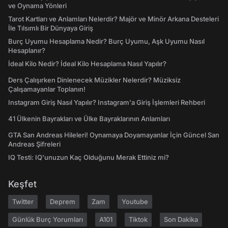
ve Oynama Yönleri
Tarot Kartları ve Anlamları Nelerdir? Majör ve Minör Arkana Desteleri
İle Tılsımlı Bir Dünyaya Giriş
Burç Uyumu Hesaplama Nedir? Burç Uyumu, Aşk Uyumu Nasıl
Hesaplanır?
İdeal Kilo Nedir? İdeal Kilo Hesaplama Nasıl Yapılır?
Ders Çalışırken Dinlenecek Müzikler Nelerdir? Müziksiz
Çalışamayanlar Toplanın!
Instagram Giriş Nasıl Yapılır? Instagram'a Giriş İşlemleri Rehberi
41 Ülkenin Bayrakları ve Ülke Bayraklarının Anlamları
GTA San Andreas Hileleri! Oynamaya Doyamayanlar İçin Güncel San
Andreas Şifreleri
IQ Testi: IQ'unuzun Kaç Olduğunu Merak Ettiniz mi?
Keşfet
Twitter
Deprem
Zam
Youtube
Günlük Burç Yorumları
A101
Tiktok
Son Dakika