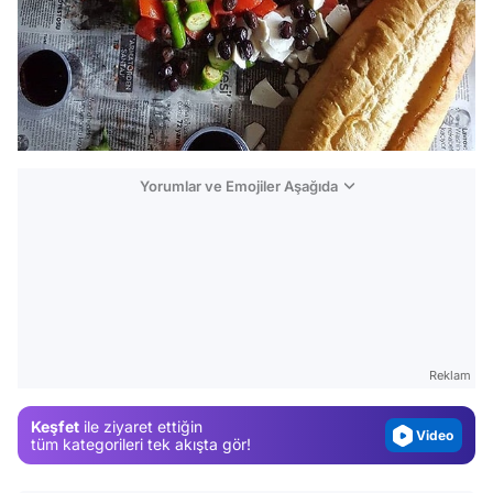
Yorumlar ve Emojiler Aşağıda
Video
Test
Gündem
Magazin
Reklam
Video
Keşfet
ile ziyaret ettiğin
Test
tüm kategorileri tek akışta gör!