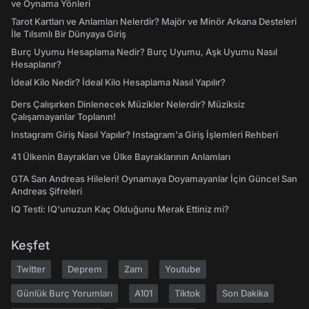
ve Oynama Yönleri
Tarot Kartları ve Anlamları Nelerdir? Majör ve Minör Arkana Desteleri
İle Tılsımlı Bir Dünyaya Giriş
Burç Uyumu Hesaplama Nedir? Burç Uyumu, Aşk Uyumu Nasıl
Hesaplanır?
İdeal Kilo Nedir? İdeal Kilo Hesaplama Nasıl Yapılır?
Ders Çalışırken Dinlenecek Müzikler Nelerdir? Müziksiz
Çalışamayanlar Toplanın!
Instagram Giriş Nasıl Yapılır? Instagram'a Giriş İşlemleri Rehberi
41 Ülkenin Bayrakları ve Ülke Bayraklarının Anlamları
GTA San Andreas Hileleri! Oynamaya Doyamayanlar İçin Güncel San
Andreas Şifreleri
IQ Testi: IQ'unuzun Kaç Olduğunu Merak Ettiniz mi?
Keşfet
Twitter
Deprem
Zam
Youtube
Günlük Burç Yorumları
A101
Tiktok
Son Dakika