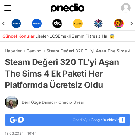
Güncel Konular
Liseler-LGS
Emekli Zammı
Filtresiz Hali😱
Haberler
Gaming
Steam Değeri 320 TL'yi Aşan The Sims 4 Ek
Steam Değeri 320 TL'yi Aşan
The Sims 4 Ek Paketi Her
Platformda Ücretsiz Oldu
Beril Özge Danacı
- Onedio Üyesi
Onedio’yu Google'a ekleyin
19.03.2024 - 16:44