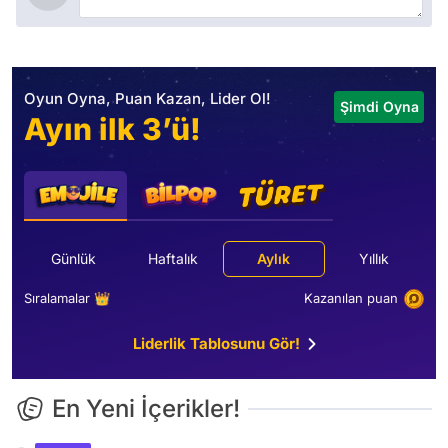
Oyun Oyna, Puan Kazan, Lider Ol!
Şimdi Oyna
Ayın ilk 3’ü!
Günlük
Haftalık
Aylık
Yıllık
Sıralamalar 👑
Kazanılan puan
Liderlik Tablosunu Gör!
En Yeni İçerikler!