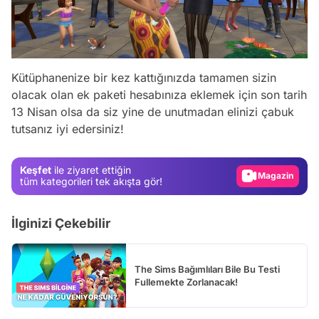
Kütüphanenize bir kez kattığınızda tamamen sizin
olacak olan ek paketi hesabınıza eklemek için son tarih
Video
13 Nisan olsa da siz yine de unutmadan elinizi çabuk
tutsanız iyi edersiniz!
Test
Gündem
Keşfet
ile ziyaret ettiğin
Magazin
tüm kategorileri tek akışta gör!
Video
İlginizi Çekebilir
Test
The Sims Bağımlıları Bile Bu Testi
Fullemekte Zorlanacak!