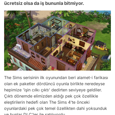
ücretsiz olsa da iş bununla bitmiyor.
The Sims serisinin ilk oyunundan beri alamet-i farikası
olan ek paketler dördüncü oyunla birlikte neredeyse
hepimize 'işin cılkı çıktı' dedirten seviyeye geldiler.
Çıktı dönemde elimizden aldığı pek çok özellikle
eleştirilerin hedefi olan The Sims 4'te önceki
oyunlardaki pek çok temel özellikten dahi yoksunduk
ve bunlar DLC'ler ile satılıyordu.