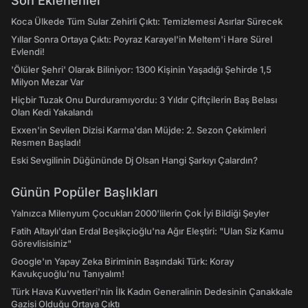
Son Eklenenler
Koca Ülkede Tüm Sular Zehirli Çıktı: Temizlemesi Asırlar Sürecek
Yıllar Sonra Ortaya Çıktı: Poyraz Karayel'in Meltem'i Hare Sürel
Evlendi!
'Ölüler Şehri' Olarak Biliniyor: 1300 Kişinin Yaşadığı Şehirde 1,5
Milyon Mezar Var
Hiçbir Tuzak Onu Durduramıyordu: 3 Yıldır Çiftçilerin Baş Belası
Olan Kedi Yakalandı
Exxen'in Sevilen Dizisi Karma'dan Müjde: 2. Sezon Çekimleri
Resmen Başladı!
Eski Sevgilinin Düğününde Dj Olsan Hangi Şarkıyı Çalardın?
Günün Popüler Başlıkları
Yalnızca Milenyum Çocukları 2000'lilerin Çok İyi Bildiği Şeyler
Fatih Altaylı'dan Erdal Beşikçioğlu'na Ağır Eleştiri: "Ulan Siz Kamu
Görevlisisiniz"
Google'ın Yapay Zeka Biriminin Başındaki Türk: Koray
Kavukçuoğlu'nu Tanıyalım!
Türk Hava Kuvvetleri'nin İlk Kadın Generalinin Dedesinin Çanakkale
Gazisi Olduğu Ortaya Çıktı