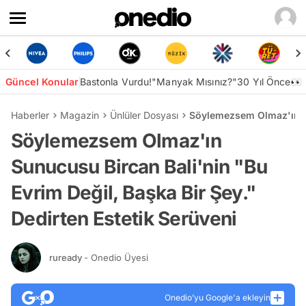
Güncel Konular
Bastonla Vurdu!
"Manyak Mısınız?"
30 Yıl Önce👀
Haberler
Magazin
Ünlüler Dosyası
Söylemezsem Olmaz'ın Sun
Söylemezsem Olmaz'ın
Sunucusu Bircan Bali'nin "Bu
Evrim Değil, Başka Bir Şey."
Dedirten Estetik Serüveni
ruready
- Onedio Üyesi
Onedio’yu Google'a ekleyin