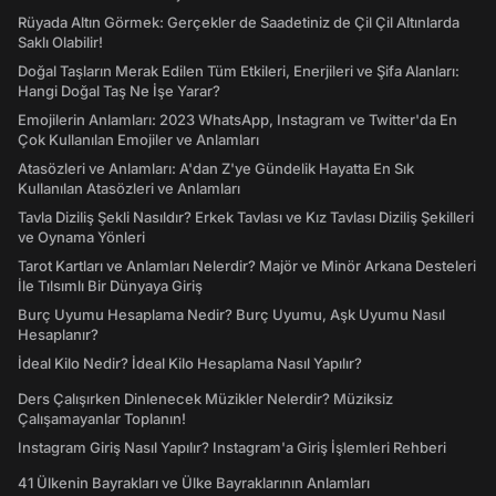
Rüyada Altın Görmek: Gerçekler de Saadetiniz de Çil Çil Altınlarda
Saklı Olabilir!
Doğal Taşların Merak Edilen Tüm Etkileri, Enerjileri ve Şifa Alanları:
Hangi Doğal Taş Ne İşe Yarar?
Emojilerin Anlamları: 2023 WhatsApp, Instagram ve Twitter'da En
Çok Kullanılan Emojiler ve Anlamları
Atasözleri ve Anlamları: A'dan Z'ye Gündelik Hayatta En Sık
Kullanılan Atasözleri ve Anlamları
Tavla Diziliş Şekli Nasıldır? Erkek Tavlası ve Kız Tavlası Diziliş Şekilleri
ve Oynama Yönleri
Tarot Kartları ve Anlamları Nelerdir? Majör ve Minör Arkana Desteleri
İle Tılsımlı Bir Dünyaya Giriş
Burç Uyumu Hesaplama Nedir? Burç Uyumu, Aşk Uyumu Nasıl
Hesaplanır?
İdeal Kilo Nedir? İdeal Kilo Hesaplama Nasıl Yapılır?
Ders Çalışırken Dinlenecek Müzikler Nelerdir? Müziksiz
Çalışamayanlar Toplanın!
Instagram Giriş Nasıl Yapılır? Instagram'a Giriş İşlemleri Rehberi
41 Ülkenin Bayrakları ve Ülke Bayraklarının Anlamları