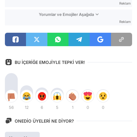
Reklam
Yorumlar ve Emojiler Aşağıda
Reklam
BU İÇERİĞE EMOJİYLE TEPKİ VER!
56
12
6
5
1
0
0
ONEDİO ÜYELERİ NE DİYOR?