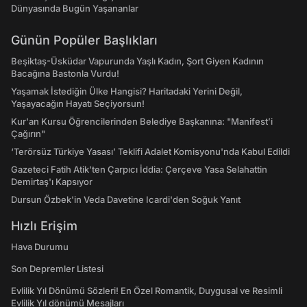
Dünyasında Bugün Yaşananlar
Günün Popüler Başlıkları
Beşiktaş-Üsküdar Vapurunda Yaşlı Kadın, Şort Giyen Kadının
Bacağına Bastonla Vurdu!
Yaşamak İstediğin Ülke Hangisi? Haritadaki Yerini Değil,
Yaşayacağın Hayatı Seçiyorsun!
Kur'an Kursu Öğrencilerinden Belediye Başkanına: "Manifest’i
Çağırın"
‘Terörsüz Türkiye Yasası’ Teklifi Adalet Komisyonu'nda Kabul Edildi
Gazeteci Fatih Atik'ten Çarpıcı İddia: Çerçeve Yasa Selahattin
Demirtaş'ı Kapsıyor
Dursun Özbek'in Veda Davetine Icardi'den Soğuk Yanıt
Hızlı Erişim
Hava Durumu
Son Depremler Listesi
Evlilik Yıl Dönümü Sözleri! En Özel Romantik, Duygusal ve Resimli
Evlilik Yıl dönümü Mesajları