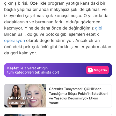
çıkmış birisi. Özellikle program yaptığı kanaldaki bir
başka yapıma bir anda makyajsız şekilde çıkması ve
izleyenleri şaşırtması çok konuşulmuştu. O yıllarda da
dudaklarının ve burnunun farklı olduğu gözlerden
kaçmıyor. Yine de daha önce de değindiğimiz
gibi
Bircan Bali, dolgu ve botoks gibi işlemleri estetik
operasyon
olarak değerlendirmiyor. Ancak ekran
Video
önündeki pek çok ünlü gibi farklı işlemler yaptırmaktan
Test
da geri kalmıyor.
Gündem
Magazin
Keşfet
ile ziyaret ettiğin
tüm kategorileri tek akışta gör!
Video
Test
Görenler Tanıyamadı! ÇGHB'den
Tanıdığımız Büşra Pekin'in Estetikleri
ve Yaşadığı Değişimi Şok Etkisi
Yarattı