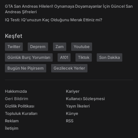
GTA San Andreas Hileleri! Oynamaya Doyamayanlar İçin Güncel San
Andreas Şifreleri
IQ Testi: IQ'unuzun Kaç Olduğunu Merak Ettiniz mi?
Keşfet
Twitter
Deprem
Zam
Youtube
Günlük Burç Yorumları
A101
Tiktok
Son Dakika
Bugün Ne Pişirsem
Gezilecek Yerler
Hakkımızda
Kariyer
Geri Bildirim
Kullanıcı Sözleşmesi
Gizlilik Politikası
Yayın İlkeleri
Topluluk Kuralları
Künye
Reklam
RSS
İletişim