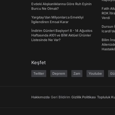
Evdeki Alışkanlıklarına Göre Ruh Eşinin
Burcu Ne Olmalı?
Fatih Al
ROK İtir
Yargıtay’dan Milyonlarca Emekliyi
Verdi
İlgilendiren Emsal Karar
Dursun 
İndirim Günleri Başlıyor! 8 - 14 Ağustos
Icardi'd
Haftasında A101 ve BİM Aktüel Ürünler
Listesinde Ne Var?
Bilim İns
Ailenizd
Hastalıkl
Keşfet
Twitter
Deprem
Zam
Youtube
Gü
Hakkımızda
Geri Bildirim
Gizlilik Politikası
Topluluk Kur