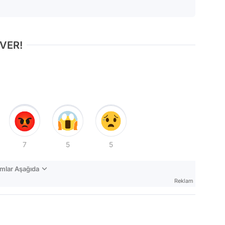
 VER!
7
5
5
mlar Aşağıda
Reklam