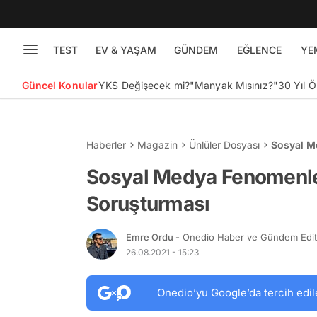
TEST
EV & YAŞAM
GÜNDEM
EĞLENCE
YE
Güncel Konular
YKS Değişecek mi?
"Manyak Mısınız?"
30 Yıl 
Haberler
Magazin
Ünlüler Dosyası
Sosyal Me
Sosyal Medya Fenomenleri
Soruşturması
Emre Ordu
- Onedio Haber ve Gündem Edi
26.08.2021 - 15:23
Onedio’yu Google’da tercih edil