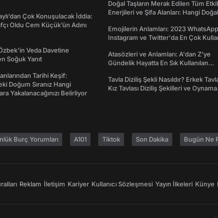
Doğal Taşların Merak Edilen Tüm Etkil
Enerjileri ve Şifa Alanları: Hangi Doğa
taylı’dan Çok Konuşulacak İddia:
Ne İşe Yarar?
afçı Oldu Cem Küçük’ün Adını
Emojilerin Anlamları: 2023 WhatsApp
Instagram ve Twitter'da En Çok Kulla
Emojiler ve Anlamları
Özbek'in Veda Davetine
Atasözleri ve Anlamları: A'dan Z'ye
en Soğuk Yanıt
Gündelik Hayatta En Sık Kullanılan
Atasözleri ve Anlamları
anlarından Tarihi Keşif:
Tavla Diziliş Şekli Nasıldır? Erkek Tavl
eki Doğum Sıranız Hangi
Kız Tavlası Diziliş Şekilleri ve Oynama
ara Yakalanacağınızı Belirliyor
Yönleri
nlük Burç Yorumları
A101
Tiktok
Son Dakika
Bugün Ne P
alları
Reklam
İletişim
Kariyer
Kullanıcı Sözleşmesi
Yayın İlkeleri
Künye