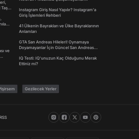
eri,
Toplanın!
l Taş
Instagram Giriş Nasıl Yapılır? Instagram'a
Giriş İşlemleri Rehberi
,
nılan
41 Ülkenin Bayrakları ve Ülke Bayraklarının
Anlamları
GTA San Andreas Hileleri! Oynamaya
Doyamayanlar İçin Güncel San Andreas
ası ve
Şifreleri
IQ Testi: IQ'unuzun Kaç Olduğunu Merak
Ettiniz mi?
işirsem
Gezilecek Yerler
RSS