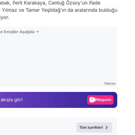
bak, Ferit Karakaya, Cantuğ Özsoy'un ifade
n Yılmaz ve Tamer Yeşildağ'ın da aralarında bulduğu
iyor.
e Emojiler Aşağıda
Video
Test
Reklam
Gündem
 akışta gör!
Magazin
Video
Test
Tüm içerikleri