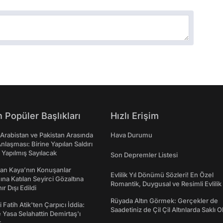
 Popüler Başlıkları
Hızlı Erişim
 Arabistan ve Pakistan Arasında
Hava Durumu
laşması: Birine Yapılan Saldırı
Yapılmış Sayılacak
Son Depremler Listesi
an Kaya’nın Konuşanlar
Evlilik Yıl Dönümü Sözleri! En Özel
na Katılan Seyirci Gözaltına
Romantik, Duygusal ve Resimli Evlilik 
nır Dışı Edildi
dönümü Mesajları
Rüyada Altın Görmek: Gerçekler de
 Fatih Atik'ten Çarpıcı İddia:
Saadetiniz de Çil Çil Altınlarda Saklı Ol
Yasa Selahattin Demirtaş'ı
r