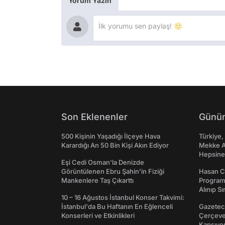
Yorum Yazın
Son Eklenenler
Günün
500 Kişinin Yaşadığı İlçeye Hava
Türkiye,
Karardığı An 50 Bin Kişi Akın Ediyor
Mekke An
Hepsine 
Eşi Cedi Osman'la Denizde
Görüntülenen Ebru Şahin'in Fiziği
Hasan C
Mankenlere Taş Çıkarttı
Programı
Alınıp Sı
10 – 16 Ağustos İstanbul Konser Takvimi:
İstanbul'da Bu Haftanın En Eğlenceli
Gazeteci
Konserleri ve Etkinlikleri
Çerçeve 
Kapsıyo