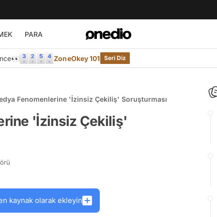
MEK
PARA
Önce👀
ZoneOkey 101
Seri Diz
dya Fenomenlerine 'İzinsiz Çekiliş' Soruşturması
ne 'İzinsiz Çekiliş'
törü
en kaynak olarak ekleyin