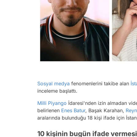
Sosyal medya
fenomenlerini takibe alan
İs
inceleme başlattı.
Milli Piyango
İdaresi'nden izin almadan video
belirlenen
Enes Batur
, Başak Karahan,
Rey
aralarında bulunduğu 18 kişi ifade için İst
10 kişinin bugün ifade vermes