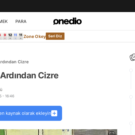
MEK
PARA
Zone Okey
Seri Diz
rdından Cizre
Ardından Cizre
rü
 - 16:46
en kaynak olarak ekleyin