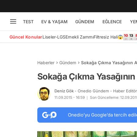
TEST
EV & YAŞAM
GÜNDEM
EĞLENCE
YE
Güncel Konular
Liseler-LGS
Emekli Zammı
Filtresiz Hali😱
Haberler
Gündem
Sokağa Çıkma Yasağının A
Sokağa Çıkma Yasağının 
Deniz Gök
- Onedio Gündem - Haber Editö
11.09.2015 - 16:59
Son Güncelleme: 12.09.2015
Onedio’yu Google’da tercih edil