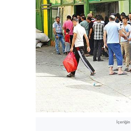
İçeriği