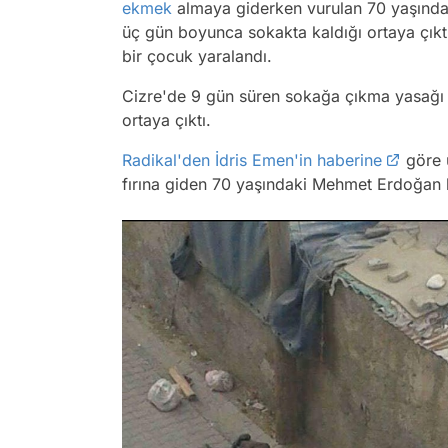
ekmek
almaya giderken vurulan 70 yaşınd
üç gün boyunca sokakta kaldığı ortaya çıkt
bir çocuk yaralandı.
Cizre'de 9 gün süren sokağa çıkma yasağı sa
ortaya çıktı.
Radikal'den İdris Emen'in haberine
göre 
fırına giden 70 yaşındaki Mehmet Erdoğan k