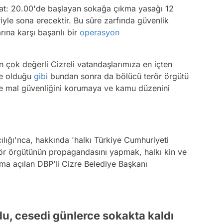
saat: 20.00'de başlayan sokağa çıkma yasağı 12
iyle sona erecektir. Bu süre zarfında güvenlik
ına karşı başarılı bir
operasyon
n çok değerli Cizreli vatandaşlarımıza en içten
ce olduğu
gibi
bundan sonra da bölücü terör örgütü
ve mal güvenliğini korumaya ve kamu düzenini
lığı'nca, hakkında 'halkı Türkiye Cumhuriyeti
erör örgütünün propagandasını yapmak, halkı kin ve
ma açılan DBP’li Cizre Belediye Başkanı
u, cesedi günlerce sokakta kaldı