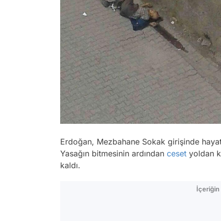
Erdoğan, Mezbahane Sokak girişinde hayatın
Yasağın bitmesinin ardından
ceset
yoldan ka
kaldı.
İçeriği