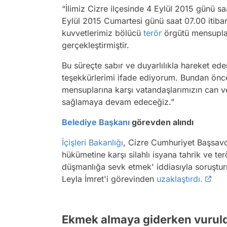
“İlimiz Cizre ilçesinde 4 Eylül 2015 günü 
Eylül 2015 Cumartesi günü saat 07.00 itibar
kuvvetlerimiz bölücü
terör
örgütü mensuplar
gerçekleştirmiştir.
Bu süreçte sabır ve duyarlılıkla hareket ede
teşekkürlerimi ifade ediyorum. Bundan ön
mensuplarına karşı vatandaşlarımızın can 
sağlamaya devam edeceğiz.”
Belediye Başkanı
görevden alındı
İçişleri Bakanlığı
, Cizre Cumhuriyet Başsavcı
hükümetine karşı silahlı isyana tahrik ve t
düşmanlığa sevk etmek' iddiasıyla soruştur
Leyla İmret'i görevinden
uzaklaştırdı.
Ekmek almaya giderken vuruld