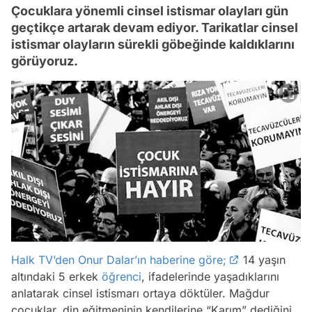
Çocuklara yönemli cinsel istismar olayları gün
geçtikçe artarak devam ediyor. Tarikatlar cinsel
istismar olayların sürekli göbeğinde kaldıklarını
görüyoruz.
Halk TV’den Onur Dalar’ın haberine göre;
14 yaşın
altındaki 5 erkek
öğrenci
, ifadelerinde yaşadıklarını
anlatarak cinsel istismarı ortaya döktüler. Mağdur
çocuklar, din eğitmeninin kendilerine “Karım” dediğini