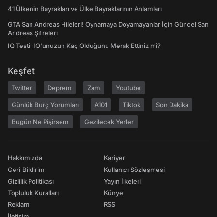
41 Ülkenin Bayrakları ve Ülke Bayraklarının Anlamları
GTA San Andreas Hileleri! Oynamaya Doyamayanlar İçin Güncel San
Andreas Şifreleri
IQ Testi: IQ'unuzun Kaç Olduğunu Merak Ettiniz mi?
Keşfet
Twitter
Deprem
Zam
Youtube
Günlük Burç Yorumları
A101
Tiktok
Son Dakika
Bugün Ne Pişirsem
Gezilecek Yerler
Hakkımızda
Kariyer
Geri Bildirim
Kullanıcı Sözleşmesi
Gizlilik Politikası
Yayın İlkeleri
Topluluk Kuralları
Künye
Reklam
RSS
İletişim