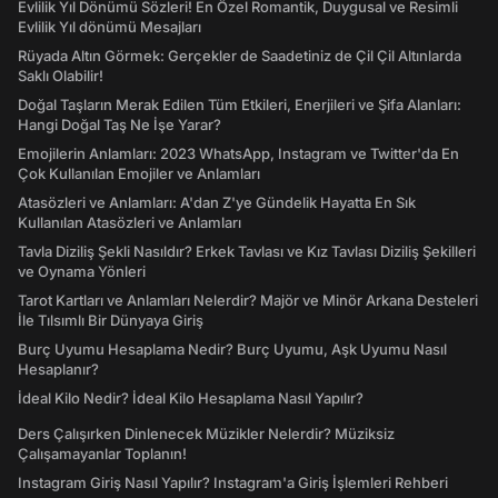
Evlilik Yıl Dönümü Sözleri! En Özel Romantik, Duygusal ve Resimli
Evlilik Yıl dönümü Mesajları
Rüyada Altın Görmek: Gerçekler de Saadetiniz de Çil Çil Altınlarda
Saklı Olabilir!
Doğal Taşların Merak Edilen Tüm Etkileri, Enerjileri ve Şifa Alanları:
Hangi Doğal Taş Ne İşe Yarar?
Emojilerin Anlamları: 2023 WhatsApp, Instagram ve Twitter'da En
Çok Kullanılan Emojiler ve Anlamları
Atasözleri ve Anlamları: A'dan Z'ye Gündelik Hayatta En Sık
Kullanılan Atasözleri ve Anlamları
Tavla Diziliş Şekli Nasıldır? Erkek Tavlası ve Kız Tavlası Diziliş Şekilleri
ve Oynama Yönleri
Tarot Kartları ve Anlamları Nelerdir? Majör ve Minör Arkana Desteleri
İle Tılsımlı Bir Dünyaya Giriş
Burç Uyumu Hesaplama Nedir? Burç Uyumu, Aşk Uyumu Nasıl
Hesaplanır?
İdeal Kilo Nedir? İdeal Kilo Hesaplama Nasıl Yapılır?
Ders Çalışırken Dinlenecek Müzikler Nelerdir? Müziksiz
Çalışamayanlar Toplanın!
Instagram Giriş Nasıl Yapılır? Instagram'a Giriş İşlemleri Rehberi