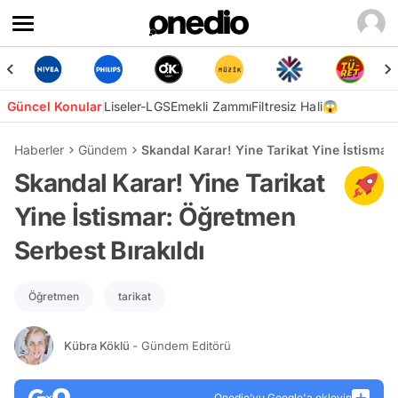
Güncel Konular
Liseler-LGS
Emekli Zammı
Filtresiz Hali😱
Haberler
Gündem
Skandal Karar! Yine Tarikat Yine İstismar
Skandal Karar! Yine Tarikat
Yine İstismar: Öğretmen
Serbest Bırakıldı
Öğretmen
tarikat
Kübra Köklü
- Gündem Editörü
Onedio’yu Google'a ekleyin