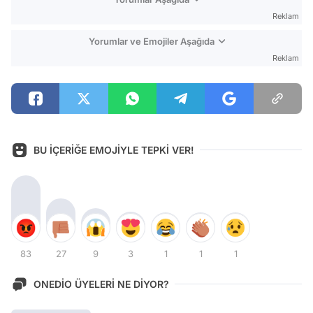
Reklam
Yorumlar ve Emojiler Aşağıda
Reklam
BU İÇERİĞE EMOJİYLE TEPKİ VER!
83
27
9
3
1
1
1
ONEDİO ÜYELERİ NE DİYOR?