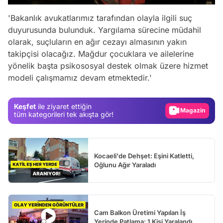
'Bakanlık avukatlarımız tarafından olayla ilgili suç
duyurusunda bulunduk. Yargılama sürecine müdahil
olarak, suçluların en ağır cezayı almasının yakın
takipçisi olacağız. Mağdur çocuklara ve ailelerine
Video
yönelik başta psikososyal destek olmak üzere hizmet
modeli çalışmamız devam etmektedir.'
Test
Gündem
Keşfet
ile ziyaret ettiğin
Magazin
tüm kategorileri tek akışta gör!
Video
Test
Kocaeli'de Dehşet: Eşini Katletti,
Oğlunu Ağır Yaraladı
Cam Balkon Üretimi Yapılan İş
Yerinde Patlama: 1 Kişi Yaralandı