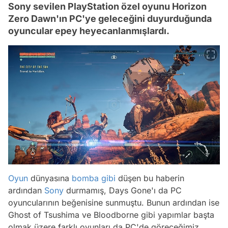
Sony sevilen PlayStation özel oyunu Horizon
Zero Dawn'ın PC'ye geleceğini duyurduğunda
oyuncular epey heyecanlanmışlardı.
Oyun
dünyasına
bomba
gibi
düşen bu haberin
ardından
Sony
durmamış, Days Gone'ı da PC
oyuncularının beğenisine sunmuştu. Bunun ardından ise
Ghost of Tsushima ve Bloodborne gibi yapımlar başta
olmak üzere farklı oyunları da PC'de göreceğimiz