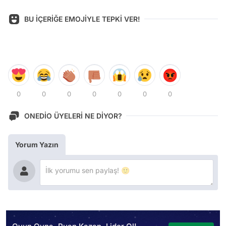
BU İÇERİĞE EMOJİYLE TEPKİ VER!
0
0
0
0
0
0
0
ONEDİO ÜYELERİ NE DİYOR?
Yorum Yazın