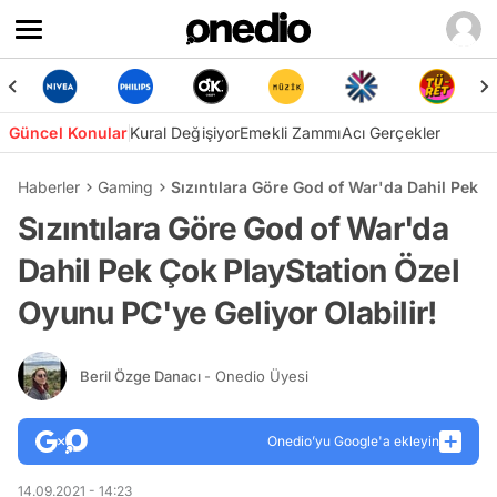
Güncel Konular
Kural Değişiyor
Emekli Zammı
Acı Gerçekler
Haberler
Gaming
Sızıntılara Göre God of War'da Dahil Pek Ç
Sızıntılara Göre God of War'da
Dahil Pek Çok PlayStation Özel
Oyunu PC'ye Geliyor Olabilir!
Beril Özge Danacı
- Onedio Üyesi
Onedio’yu Google'a ekleyin
14.09.2021 - 14:23