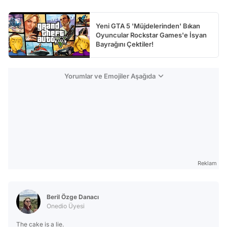
Yeni GTA 5 'Müjdelerinden' Bıkan
Oyuncular Rockstar Games'e İsyan
Bayrağını Çektiler!
Yorumlar ve Emojiler Aşağıda
Reklam
Beril Özge Danacı
Onedio Üyesi
The cake is a lie.