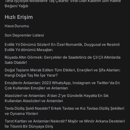
Tarla İşçisiydi Modellere Taş Çıkarttı: Viral Olan Kadının Son Haline
Beğeni Yağdı
Hızlı Erişim
Hava Durumu
Son Depremler Listesi
Evlilik Yıl Dönümü Sözleri! En Özel Romantik, Duygusal ve Resimli
Evlilik Yıl dönümü Mesajları
Rüyada Altın Görmek: Gerçekler de Saadetiniz de Çil Çil Altınlarda
Saklı Olabilir!
Doğal Taşların Merak Edilen Tüm Etkileri, Enerjileri ve Şifa Alanları:
Hangi Doğal Taş Ne İşe Yarar?
Emojilerin Anlamları: 2023 WhatsApp, Instagram ve Twitter'da En
Çok Kullanılan Emojiler ve Anlamları
Atasözleri ve Anlamları: A'dan Z'ye Gündelik Hayatta En Sık
Kullanılan Atasözleri ve Anlamları
Tavla Diziliş Şekli Nasıldır? Erkek Tavlası ve Kız Tavlası Diziliş Şekilleri
ve Oynama Yönleri
Tarot Kartları ve Anlamları Nelerdir? Majör ve Minör Arkana Desteleri
İle Tılsımlı Bir Dünyaya Giriş