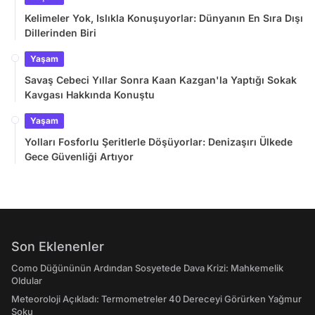
Kelimeler Yok, Islıkla Konuşuyorlar: Dünyanın En Sıra Dışı
Dillerinden Biri
Yaşam
Savaş Cebeci Yıllar Sonra Kaan Kazgan'la Yaptığı Sokak
Kavgası Hakkında Konuştu
Yaşam
Yolları Fosforlu Şeritlerle Döşüyorlar: Denizaşırı Ülkede
Gece Güvenliği Artıyor
Son Eklenenler
Como Düğününün Ardından Sosyetede Dava Krizi: Mahkemelik
Oldular
Meteoroloji Açıkladı: Termometreler 40 Dereceyi Görürken Yağmur
Şoku