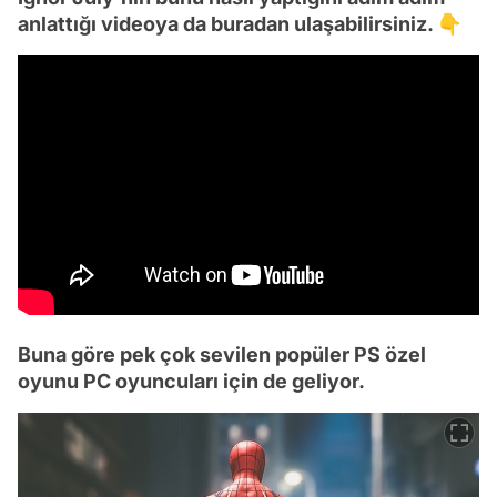
anlattığı videoya da buradan ulaşabilirsiniz. 👇
Buna göre pek çok sevilen popüler PS özel
oyunu PC oyuncuları için de geliyor.