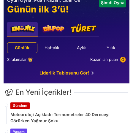
Oyun Oyna, Puan Kazan, Lider Ol!
Şimdi Oyna
Günün ilk 3’ü!
Günlük
Haftalık
Aylık
Yıllık
Sıralamalar 👑
Kazanılan puan
Liderlik Tablosunu Gör!
En Yeni İçerikler!
Gündem
Meteoroloji Açıkladı: Termometreler 40 Dereceyi
Görürken Yağmur Şoku
Yaşam