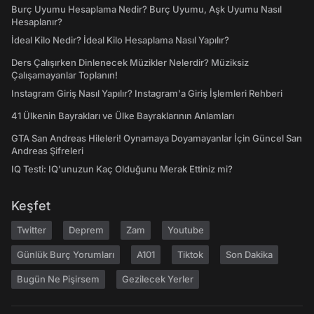
Burç Uyumu Hesaplama Nedir? Burç Uyumu, Aşk Uyumu Nasıl
Hesaplanır?
İdeal Kilo Nedir? İdeal Kilo Hesaplama Nasıl Yapılır?
Ders Çalışırken Dinlenecek Müzikler Nelerdir? Müziksiz
Çalışamayanlar Toplanın!
Instagram Giriş Nasıl Yapılır? Instagram'a Giriş İşlemleri Rehberi
41 Ülkenin Bayrakları ve Ülke Bayraklarının Anlamları
GTA San Andreas Hileleri! Oynamaya Doyamayanlar İçin Güncel San
Andreas Şifreleri
IQ Testi: IQ'unuzun Kaç Olduğunu Merak Ettiniz mi?
Keşfet
Twitter
Deprem
Zam
Youtube
Günlük Burç Yorumları
A101
Tiktok
Son Dakika
Bugün Ne Pişirsem
Gezilecek Yerler