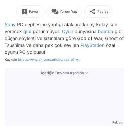
Favori
Yorum Yap
Paylaş
Sony
PC cephesine yaptığı ataklara kolay kolay son
verecek
gibi
görünmüyor.
Oyun
dünyasına
bomba
gibi
düşen söylenti ve sızıntılara göre God of War, Ghost of
Tsushima ve daha pek çok sevilen
PlayStation
özel
oyunu PC yolcusu!
Kaynak:
https://www.ign.com/articles/god-of-w...
İçeriğin Devamı Aşağıda
Reklam