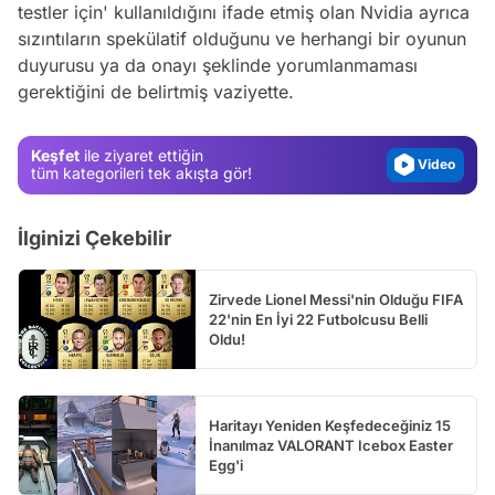
testler için' kullanıldığını ifade etmiş olan Nvidia ayrıca
Video
sızıntıların spekülatif olduğunu ve herhangi bir oyunun
Test
duyurusu ya da onayı şeklinde yorumlanmaması
gerektiğini de belirtmiş vaziyette.
Gündem
Magazin
Keşfet
ile ziyaret ettiğin
Video
tüm kategorileri tek akışta gör!
Test
İlginizi Çekebilir
Zirvede Lionel Messi'nin Olduğu FIFA
22'nin En İyi 22 Futbolcusu Belli
Oldu!
Haritayı Yeniden Keşfedeceğiniz 15
İnanılmaz VALORANT Icebox Easter
Egg'i