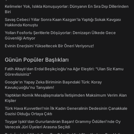
Kelimeler Yok, Islıkla Konuşuyorlar: Dünyanın En Sıra Dışı Dillerinden
Biri
Savaş Cebeci Yıllar Sonra Kaan Kazgan'la Yaptığı Sokak Kavgası
Hakkında Konuştu
Yolları Fosforlu Şeritlerle Döşüyorlar: Denizaşırı Ülkede Gece
Güvenliği Artıyor
Evinin Enerjisini Yükseltecek Bir Öneri Veriyoruz!
Günün Popüler Başlıkları
Fatih Altaylı'dan Erdal Beşikçioğlu'na Ağır Eleştiri: "Ulan Siz Kamu
Görevlisisiniz"
Google'ın Yapay Zeka Biriminin Başındaki Türk: Koray
Kavukçuoğlu'nu Tanıyalım!
Yaptıkları Komik Mesajlaşmalarla İletişimden Maksimum Verim Alan
Kişiler
Türk Hava Kuvvetleri'nin İlk Kadın Generalinin Dedesinin Çanakkale
Gazisi Olduğu Ortaya Çıktı
Toygar Işıklı'dan Gururlandıran Başarı! Grammy Ödülleri'nde Oy
Verecek Jüri Üyeleri Arasına Seçildi