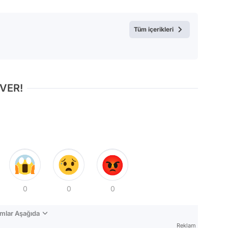
Test
Tüm içerikleri
 VER!
0
0
0
mlar Aşağıda
Reklam