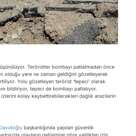
 düşünülüyor. Teröristler bombayı patlatmadan önce
ın olduğu yere ne zaman geldiğini gözetleyerek
liyor. Yolu gözetleyen terörist ‘tepeci’ olarak
ğını bildiriyor, tepeci de bombayı patlatıyor.
zlerini kolay kaybettirebilecekleri dağlık arazilerin
Davutoğlu
başkanlığında yapılan güvenlik
lu’da olayların gelişimine göre valilikten izin