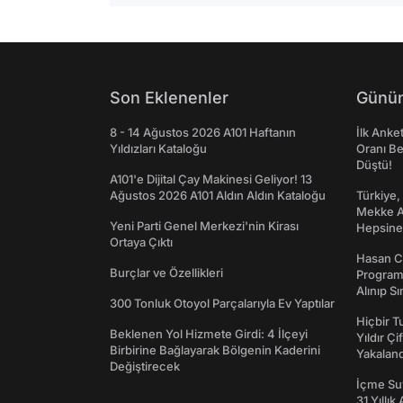
Son Eklenenler
Günün
8 - 14 Ağustos 2026 A101 Haftanın
İlk Anke
Yıldızları Kataloğu
Oranı Be
Düştü!
A101'e Dijital Çay Makinesi Geliyor! 13
Ağustos 2026 A101 Aldın Aldın Kataloğu
Türkiye,
Mekke An
Yeni Parti Genel Merkezi'nin Kirası
Hepsine 
Ortaya Çıktı
Hasan C
Burçlar ve Özellikleri
Programı
Alınıp Sı
300 Tonluk Otoyol Parçalarıyla Ev Yaptılar
Hiçbir 
Beklenen Yol Hizmete Girdi: 4 İlçeyi
Yıldır Çi
Birbirine Bağlayarak Bölgenin Kaderini
Yakaland
Değiştirecek
İçme Suy
31 Yıllık