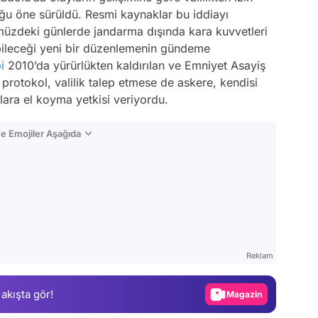
u öne sürüldü. Resmi kaynaklar bu iddiayı
müzdeki günlerde jandarma dışında kara kuvvetleri
ebileceği yeni bir düzenlemenin gündeme
i
2010’da yürürlükten kaldırılan ve Emniyet Asayiş
rotokol, valilik talep etmese de askere, kendisi
ara el koyma yetkisi veriyordu.
e Emojiler Aşağıda
Video
Test
Reklam
Gündem
 akışta gör!
Magazin
Video