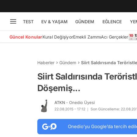
TEST
EV & YAŞAM
GÜNDEM
EĞLENCE
YE
Güncel Konular
Kural Değişiyor
Emekli Zammı
Acı Gerçekler
Haberler
Gündem
Siirt Saldırısında Terörist
Siirt Saldırısında Teröris
Döşemiş...
ATKN
- Onedio Üyesi
22.08.2015 - 17:12
Son Güncelleme: 22.08.201
Onedio’yu Google’da tercih edil