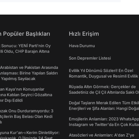
 Popüler Başlıkları
Hızlı Erişim
t Sonucu: YENİ Parti'nin Oy
Hava Durumu
lli Oldu, CHP Barajın Altına
Son Depremler Listesi
 Arabistan ve Pakistan Arasında
Evlilik Yıl Dönümü Sözleri! En Özel
laşması: Birine Yapılan Saldırı
Romantik, Duygusal ve Resimli Evlilik 
Yapılmış Sayılacak
dönümü Mesajları
Rüyada Altın Görmek: Gerçekler de
an Kaya’nın Konuşanlar
Saadetiniz de Çil Çil Altınlarda Saklı Ol
na Katılan Seyirci Gözaltına
nır Dışı Edildi
Doğal Taşların Merak Edilen Tüm Etkil
Enerjileri ve Şifa Alanları: Hangi Doğa
Tuzak Onu Durduramıyordu: 3
Ne İşe Yarar?
ftçilerin Baş Belası Olan Kedi
Emojilerin Anlamları: 2023 WhatsApp
ı
Instagram ve Twitter'da En Çok Kulla
Emojiler ve Anlamları
una Kur'an-ı Kerim Dinletiliyor:
Atasözleri ve Anlamları: A'dan Z'ye
 Alışkanlık, O İlimizde 24 Saat