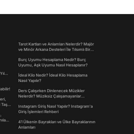
Tarot Kartları ve Anlamları Nelerdir? Majör
ve Minör Arkana Desteleri İle Tılsımlı Bir
Dünyaya Giriş
Burç Uyumu Hesaplama Nedir? Burç
Uyumu, Aşk Uyumu Nasıl Hesaplanır?
Yıl
İdeal Kilo Nedir? İdeal Kilo Hesaplama
Nasıl Yapılır?
abilir!
Ders Çalışırken Dinlenecek Müzikler
Nelerdir? Müziksiz Çalışamayanlar
eri,
Toplanın!
l Taş
Instagram Giriş Nasıl Yapılır? Instagram'a
Giriş İşlemleri Rehberi
,
nılan
41 Ülkenin Bayrakları ve Ülke Bayraklarının
Anlamları