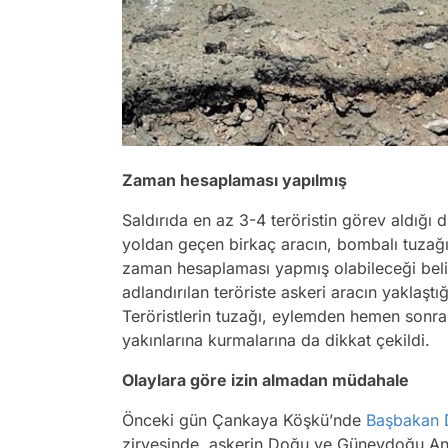
Zaman hesaplaması yapılmış
Saldırıda en az 3-4 teröristin görev aldığı
yoldan geçen birkaç aracın, bombalı tuzağ
zaman hesaplaması yapmış olabileceği belirti
adlandırılan teröriste askeri aracın yaklaştı
Teröristlerin tuzağı, eylemden hemen sonra i
yakınlarına kurmalarına da dikkat çekildi.
Olaylara göre izin almadan müdahale
Önceki gün Çankaya Köşkü’nde
Başbakan
zirvesinde, askerin Doğu ve Güneydoğu Anado