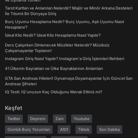
ve Oynama Yönleri
Tarot Kartları ve Anlamları Nelerdir? Majör ve Minör Arkana Desteleri
İle Tılsımlı Bir Dünyaya Giriş
Burç Uyumu Hesaplama Nedir? Burç Uyumu, Aşk Uyumu Nasıl
Hesaplanır?
İdeal Kilo Nedir? İdeal Kilo Hesaplama Nasıl Yapılır?
Ders Çalışırken Dinlenecek Müzikler Nelerdir? Müziksiz
Çalışamayanlar Toplanın!
Instagram Giriş Nasıl Yapılır? Instagram'a Giriş İşlemleri Rehberi
41 Ülkenin Bayrakları ve Ülke Bayraklarının Anlamları
GTA San Andreas Hileleri! Oynamaya Doyamayanlar İçin Güncel San
Andreas Şifreleri
IQ Testi: IQ'unuzun Kaç Olduğunu Merak Ettiniz mi?
Keşfet
Twitter
Deprem
Zam
Youtube
Günlük Burç Yorumları
A101
Tiktok
Son Dakika