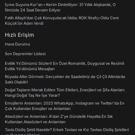
İçme Suyuna Kur'an-ı Kerim Dinletiliyor: 31 Yıllık Alışkanlık, O
İlimizde 24 Saat Devam Ediyor
Fatih Altaylı’dan Çok Konuşulacak İddia: ROK İtirafçı Oldu Cem
Küçük’ün Adını Verdi
Hızlı Erişim
Hava Durumu
Son Depremler Listesi
Evlilik Yıl Dönümü Sözleri! En Özel Romantik, Duygusal ve Resimli
Evlilik Yıl dönümü Mesajları
Rüyada Altın Görmek: Gerçekler de Saadetiniz de Çil Çil Altınlarda
Saklı Olabilir!
Doğal Taşların Merak Edilen Tüm Etkileri, Enerjileri ve Şifa Alanları:
Hangi Doğal Taş Ne İşe Yarar?
Emojilerin Anlamları: 2023 WhatsApp, Instagram ve Twitter'da En
Çok Kullanılan Emojiler ve Anlamları
Atasözleri ve Anlamları: A'dan Z'ye Gündelik Hayatta En Sık
Kullanılan Atasözleri ve Anlamları
Tavla Diziliş Şekli Nasıldır? Erkek Tavlası ve Kız Tavlası Diziliş Şekilleri