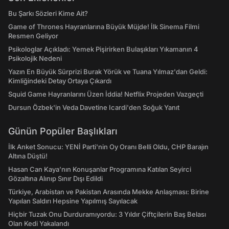
Bu Şarkı Sözleri Kime Ait?
Game of Thrones Hayranlarına Büyük Müjde! İlk Sinema Filmi
Resmen Geliyor
Psikologlar Açıkladı: Yemek Pişirirken Bulaşıkları Yıkamanın 4
Psikolojik Nedeni
Yazın En Büyük Sürprizi Burak Yörük ve Tuana Yılmaz'dan Geldi:
Kimliğindeki Detay Ortaya Çıkardı
Squid Game Hayranlarını Üzen İddia! Netflix Projeden Vazgeçti
Dursun Özbek'in Veda Davetine Icardi'den Soğuk Yanıt
Günün Popüler Başlıkları
İlk Anket Sonucu: YENİ Parti'nin Oy Oranı Belli Oldu, CHP Barajın
Altına Düştü!
Hasan Can Kaya’nın Konuşanlar Programına Katılan Seyirci
Gözaltına Alınıp Sınır Dışı Edildi
Türkiye, Arabistan ve Pakistan Arasında Mekke Anlaşması: Birine
Yapılan Saldırı Hepsine Yapılmış Sayılacak
Hiçbir Tuzak Onu Durduramıyordu: 3 Yıldır Çiftçilerin Baş Belası
Olan Kedi Yakalandı