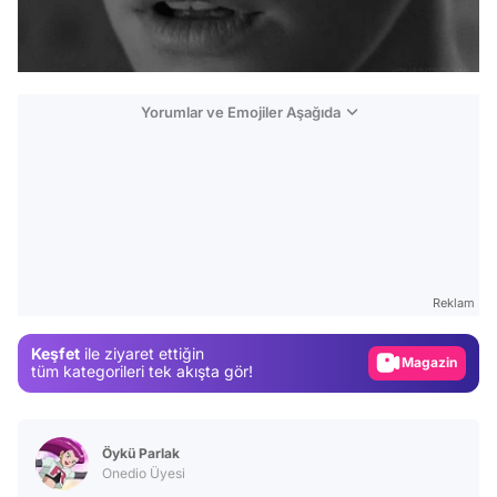
Yorumlar ve Emojiler Aşağıda
Video
Test
Gündem
Reklam
Magazin
Keşfet
ile ziyaret ettiğin
Video
tüm kategorileri tek akışta gör!
Test
Öykü Parlak
Onedio Üyesi