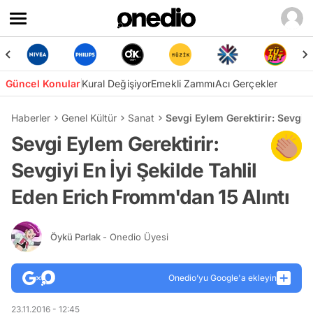
Güncel Konular
Kural Değişiyor
Emekli Zammı
Acı Gerçekler
Haberler
Genel Kültür
Sanat
Sevgi Eylem Gerektirir: Sevgiyi
Sevgi Eylem Gerektirir:
Sevgiyi En İyi Şekilde Tahlil
Eden Erich Fromm'dan 15 Alıntı
Öykü Parlak
- Onedio Üyesi
Onedio’yu Google'a ekleyin
23.11.2016 - 12:45