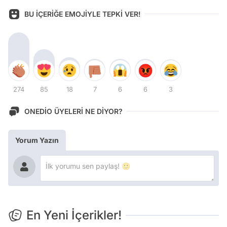
BU İÇERİĞE EMOJİYLE TEPKİ VER!
274
85
18
7
6
6
3
ONEDİO ÜYELERİ NE DİYOR?
Yorum Yazın
En Yeni İçerikler!