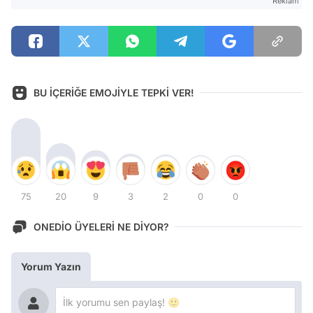
Reklam
BU İÇERİĞE EMOJİYLE TEPKİ VER!
75
20
9
3
2
0
0
ONEDİO ÜYELERİ NE DİYOR?
Yorum Yazın