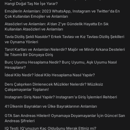
Hangi Doğal Taş Ne İşe Yarar?
Emojilerin Anlamları: 2023 WhatsApp, Instagram ve Twitter'da En
Çok Kullanılan Emojiler ve Anlamları
Atasözleri ve Anlamları: A'dan Z'ye Gündelik Hayatta En Sık
Kullanılan Atasözleri ve Anlamları
Tavla Diziliş Şekli Nasıldır? Erkek Tavlası ve Kız Tavlası Diziliş Şekilleri
ve Oynama Yönleri
Tarot Kartları ve Anlamları Nelerdir? Majör ve Minör Arkana Desteleri
İle Tılsımlı Bir Dünyaya Giriş
Burç Uyumu Hesaplama Nedir? Burç Uyumu, Aşk Uyumu Nasıl
Hesaplanır?
İdeal Kilo Nedir? İdeal Kilo Hesaplama Nasıl Yapılır?
Ders Çalışırken Dinlenecek Müzikler Nelerdir? Müziksiz
Çalışamayanlar Toplanın!
Instagram Giriş Nasıl Yapılır? Instagram'a Giriş İşlemleri Rehberi
41 Ülkenin Bayrakları ve Ülke Bayraklarının Anlamları
GTA San Andreas Hileleri! Oynamaya Doyamayanlar İçin Güncel San
Andreas Şifreleri
IQ Testi: IQ'unuzun Kaç Olduğunu Merak Ettiniz mi?