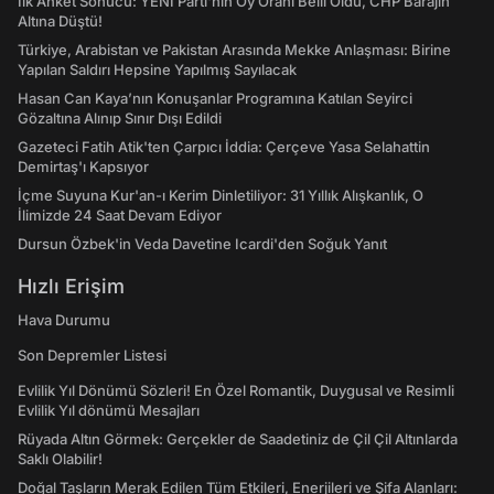
İlk Anket Sonucu: YENİ Parti'nin Oy Oranı Belli Oldu, CHP Barajın
Altına Düştü!
Türkiye, Arabistan ve Pakistan Arasında Mekke Anlaşması: Birine
Yapılan Saldırı Hepsine Yapılmış Sayılacak
Hasan Can Kaya’nın Konuşanlar Programına Katılan Seyirci
Gözaltına Alınıp Sınır Dışı Edildi
Gazeteci Fatih Atik'ten Çarpıcı İddia: Çerçeve Yasa Selahattin
Demirtaş'ı Kapsıyor
İçme Suyuna Kur'an-ı Kerim Dinletiliyor: 31 Yıllık Alışkanlık, O
İlimizde 24 Saat Devam Ediyor
Dursun Özbek'in Veda Davetine Icardi'den Soğuk Yanıt
Hızlı Erişim
Hava Durumu
Son Depremler Listesi
Evlilik Yıl Dönümü Sözleri! En Özel Romantik, Duygusal ve Resimli
Evlilik Yıl dönümü Mesajları
Rüyada Altın Görmek: Gerçekler de Saadetiniz de Çil Çil Altınlarda
Saklı Olabilir!
Doğal Taşların Merak Edilen Tüm Etkileri, Enerjileri ve Şifa Alanları: