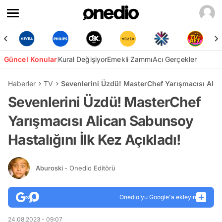
Güncel Konular
Kural Değişiyor
Emekli Zammı
Acı Gerçekler
Haberler
TV
Sevenlerini Üzdü! MasterChef Yarışmacısı Alica
Sevenlerini Üzdü! MasterChef
Yarışmacısı Alican Sabunsoy
Hastalığını İlk Kez Açıkladı!
Aburoski
- Onedio Editörü
Onedio’yu Google'a ekleyin
24.08.2023 - 09:07