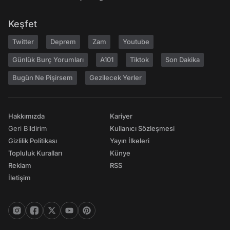
Keşfet
Twitter
Deprem
Zam
Youtube
Günlük Burç Yorumları
A101
Tiktok
Son Dakika
Bugün Ne Pişirsem
Gezilecek Yerler
Hakkımızda
Kariyer
Geri Bildirim
Kullanıcı Sözleşmesi
Gizlilik Politikası
Yayın İlkeleri
Topluluk Kuralları
Künye
Reklam
RSS
İletişim