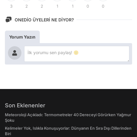
3
2
2
1
1
0
0
ONEDİO ÜYELERİ NE DİYOR?
Yorum Yazın
Son Eklenenler
Meteoroloji Açıkladı: Termometreler 40 Dereceyi Görürken Yağmur
Şoku
Kelimeler Yok, Islıkla Konuşuyorlar: Dünyanın En Sıra Dışı Dillerinden
Biri