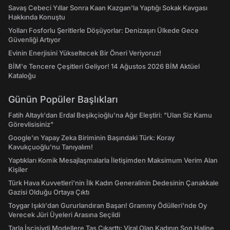
Savaş Cebeci Yıllar Sonra Kaan Kazgan'la Yaptığı Sokak Kavgası
Hakkında Konuştu
Yolları Fosforlu Şeritlerle Döşüyorlar: Denizaşırı Ülkede Gece
Güvenliği Artıyor
Evinin Enerjisini Yükseltecek Bir Öneri Veriyoruz!
BİM'e Tencere Çeşitleri Geliyor! 14 Ağustos 2026 BİM Aktüel
Kataloğu
Günün Popüler Başlıkları
Fatih Altaylı'dan Erdal Beşikçioğlu'na Ağır Eleştiri: "Ulan Siz Kamu
Görevlisisiniz"
Google'ın Yapay Zeka Biriminin Başındaki Türk: Koray
Kavukçuoğlu'nu Tanıyalım!
Yaptıkları Komik Mesajlaşmalarla İletişimden Maksimum Verim Alan
Kişiler
Türk Hava Kuvvetleri'nin İlk Kadın Generalinin Dedesinin Çanakkale
Gazisi Olduğu Ortaya Çıktı
Toygar Işıklı'dan Gururlandıran Başarı! Grammy Ödülleri'nde Oy
Verecek Jüri Üyeleri Arasına Seçildi
Tarla İşçisiydi Modellere Taş Çıkarttı: Viral Olan Kadının Son Haline