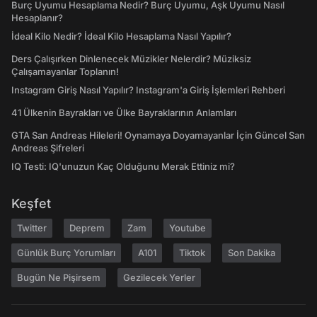
Burç Uyumu Hesaplama Nedir? Burç Uyumu, Aşk Uyumu Nasıl
Hesaplanır?
İdeal Kilo Nedir? İdeal Kilo Hesaplama Nasıl Yapılır?
Ders Çalışırken Dinlenecek Müzikler Nelerdir? Müziksiz
Çalışamayanlar Toplanın!
Instagram Giriş Nasıl Yapılır? Instagram'a Giriş İşlemleri Rehberi
41 Ülkenin Bayrakları ve Ülke Bayraklarının Anlamları
GTA San Andreas Hileleri! Oynamaya Doyamayanlar İçin Güncel San
Andreas Şifreleri
IQ Testi: IQ'unuzun Kaç Olduğunu Merak Ettiniz mi?
Keşfet
Twitter
Deprem
Zam
Youtube
Günlük Burç Yorumları
A101
Tiktok
Son Dakika
Bugün Ne Pişirsem
Gezilecek Yerler