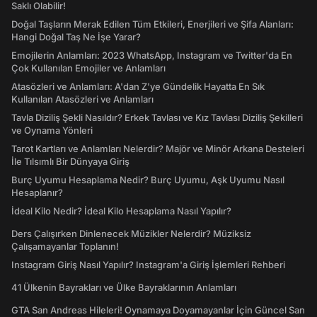
Saklı Olabilir!
Doğal Taşların Merak Edilen Tüm Etkileri, Enerjileri ve Şifa Alanları:
Hangi Doğal Taş Ne İşe Yarar?
Emojilerin Anlamları: 2023 WhatsApp, Instagram ve Twitter'da En
Çok Kullanılan Emojiler ve Anlamları
Atasözleri ve Anlamları: A'dan Z'ye Gündelik Hayatta En Sık
Kullanılan Atasözleri ve Anlamları
Tavla Diziliş Şekli Nasıldır? Erkek Tavlası ve Kız Tavlası Diziliş Şekilleri
ve Oynama Yönleri
Tarot Kartları ve Anlamları Nelerdir? Majör ve Minör Arkana Desteleri
İle Tılsımlı Bir Dünyaya Giriş
Burç Uyumu Hesaplama Nedir? Burç Uyumu, Aşk Uyumu Nasıl
Hesaplanır?
İdeal Kilo Nedir? İdeal Kilo Hesaplama Nasıl Yapılır?
Ders Çalışırken Dinlenecek Müzikler Nelerdir? Müziksiz
Çalışamayanlar Toplanın!
Instagram Giriş Nasıl Yapılır? Instagram'a Giriş İşlemleri Rehberi
41 Ülkenin Bayrakları ve Ülke Bayraklarının Anlamları
GTA San Andreas Hileleri! Oynamaya Doyamayanlar İçin Güncel San