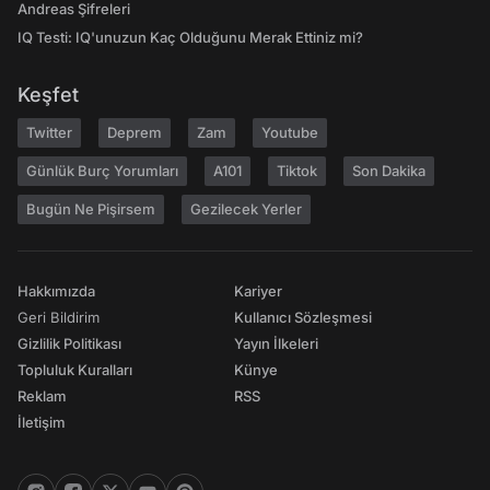
Andreas Şifreleri
IQ Testi: IQ'unuzun Kaç Olduğunu Merak Ettiniz mi?
Keşfet
Twitter
Deprem
Zam
Youtube
Günlük Burç Yorumları
A101
Tiktok
Son Dakika
Bugün Ne Pişirsem
Gezilecek Yerler
Hakkımızda
Kariyer
Geri Bildirim
Kullanıcı Sözleşmesi
Gizlilik Politikası
Yayın İlkeleri
Topluluk Kuralları
Künye
Reklam
RSS
İletişim