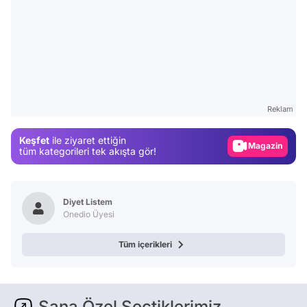
Video
Test
Reklam
Gündem
Keşfet
ile ziyaret ettiğin
Magazin
tüm kategorileri tek akışta gör!
Video
Test
Diyet Listem
Onedio Üyesi
Tüm içerikleri
Sana Özel Seçtiklerimiz