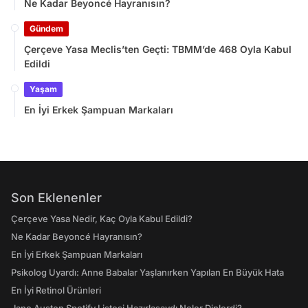
Ne Kadar Beyoncé Hayranısın?
Gündem
Çerçeve Yasa Meclis’ten Geçti: TBMM’de 468 Oyla Kabul
Edildi
Yaşam
En İyi Erkek Şampuan Markaları
Son Eklenenler
Çerçeve Yasa Nedir, Kaç Oyla Kabul Edildi?
Ne Kadar Beyoncé Hayranısın?
En İyi Erkek Şampuan Markaları
Psikolog Uyardı: Anne Babalar Yaşlanırken Yapılan En Büyük Hata
En İyi Retinol Ürünleri