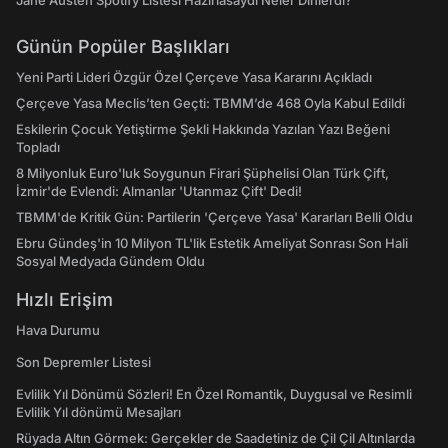
Jane Austen Spotify Listesi Hazırlasaydı Neler Dinlerdi?
Günün Popüler Başlıkları
Yeni Parti Lideri Özgür Özel Çerçeve Yasa Kararını Açıkladı
Çerçeve Yasa Meclis’ten Geçti: TBMM’de 468 Oyla Kabul Edildi
Eskilerin Çocuk Yetiştirme Şekli Hakkında Yazılan Yazı Beğeni
Topladı
8 Milyonluk Euro'luk Soygunun Firari Şüphelisi Olan Türk Çift,
İzmir'de Evlendi: Almanlar 'Utanmaz Çift' Dedi!
TBMM'de Kritik Gün: Partilerin 'Çerçeve Yasa' Kararları Belli Oldu
Ebru Gündeş'in 10 Milyon TL'lik Estetik Ameliyat Sonrası Son Hali
Sosyal Medyada Gündem Oldu
Hızlı Erişim
Hava Durumu
Son Depremler Listesi
Evlilik Yıl Dönümü Sözleri! En Özel Romantik, Duygusal ve Resimli
Evlilik Yıl dönümü Mesajları
Rüyada Altın Görmek: Gerçekler de Saadetiniz de Çil Çil Altınlarda