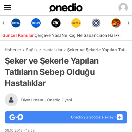
Güncel Konular
Çerçeve Yasa
Ne Koç Ne Sabancı
Son Hali👀
Haberler
Sağlık
Hastalıklar
Şeker ve Şekerle Yapılan Tatlıla
Şeker ve Şekerle Yapılan
Tatlıların Sebep Olduğu
Hastalıklar
Diyet Listem
- Onedio Üyesi
Onedio’yu Google'a ekleyin
09.10.2015 - 12:59