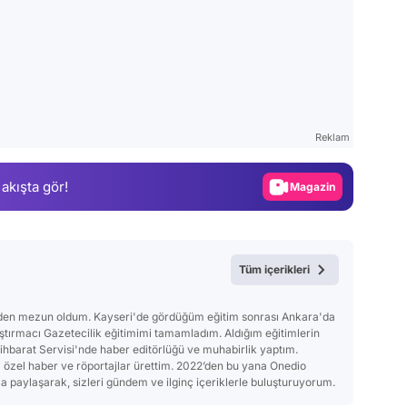
Video
Test
Reklam
Gündem
 akışta gör!
Magazin
Video
Test
Tüm içerikleri
'nden mezun oldum. Kayseri'de gördüğüm eğitim sonrası Ankara'da
ırmacı Gazetecilik eğitimimi tamamladım. Aldığım eğitimlerin
tihbarat Servisi'nde haber editörlüğü ve muhabirlik yaptım.
a özel haber ve röportajlar ürettim. 2022’den bu yana Onedio
 paylaşarak, sizleri gündem ve ilginç içeriklerle buluşturuyorum.