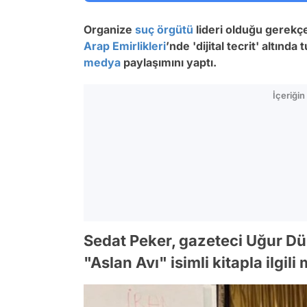
Organize
suç örgütü
lideri olduğu gerekçe
Arap Emirlikleri
’nde 'dijital tecrit' altında
medya
paylaşımını yaptı.
İçeriği
Sedat Peker, gazeteci Uğur Dün
"Aslan Avı" isimli kitapla ilgili