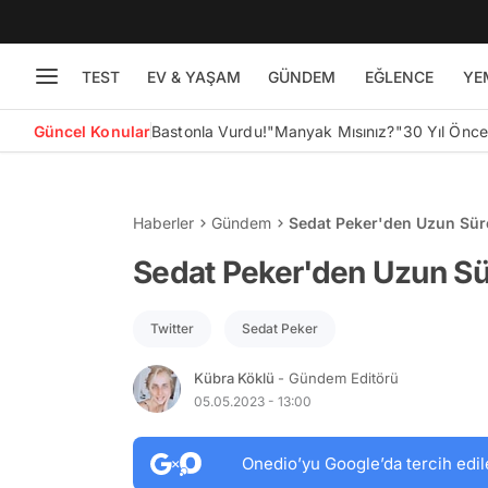
TEST
EV & YAŞAM
GÜNDEM
EĞLENCE
YE
Güncel Konular
Bastonla Vurdu!
"Manyak Mısınız?"
30 Yıl Önc
Haberler
Gündem
Sedat Peker'den Uzun Süre
Sedat Peker'den Uzun Sür
Twitter
Sedat Peker
Kübra Köklü
- Gündem Editörü
05.05.2023 - 13:00
Onedio’yu Google’da tercih edil