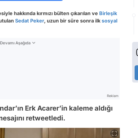
siyle hakkında kırmızı bülten çıkarılan ve
Birleşik
 tutulan
Sedat Peker
, uzun bir süre sonra ilk
sosyal
n Devamı Aşağıda
Reklam
dar’ın Erk Acarer’in kaleme aldığı
 mesajını retweetledi.