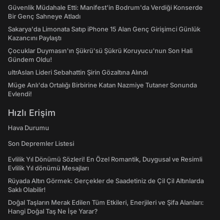
Güvenlik Müdahale Etti: Manifest'in Bodrum'da Verdiği Konserde
Bir Genç Sahneye Atladı
Sakarya'da Limonata Satıp iPhone 15 Alan Genç Girişimci Günlük
Kazancını Paylaştı
Çocuklar Duymasın'ın Şükrü'sü Şükrü Koruyucu'nun Son Hali
Gündem Oldu!
ultrAslan Lideri Sebahattin Şirin Gözaltına Alındı
Müge Anlı'da Ortalığı Birbirine Katan Nazmiye Tutaner Sonunda
Evlendi!
Hızlı Erişim
Hava Durumu
Son Depremler Listesi
Evlilik Yıl Dönümü Sözleri! En Özel Romantik, Duygusal ve Resimli
Evlilik Yıl dönümü Mesajları
Rüyada Altın Görmek: Gerçekler de Saadetiniz de Çil Çil Altınlarda
Saklı Olabilir!
Doğal Taşların Merak Edilen Tüm Etkileri, Enerjileri ve Şifa Alanları:
Hangi Doğal Taş Ne İşe Yarar?