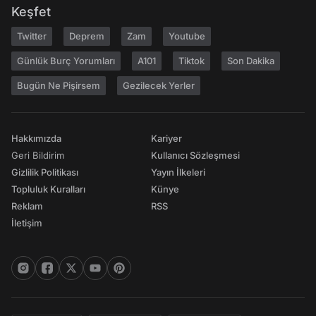
Keşfet
Twitter
Deprem
Zam
Youtube
Günlük Burç Yorumları
A101
Tiktok
Son Dakika
Bugün Ne Pişirsem
Gezilecek Yerler
Hakkımızda
Kariyer
Geri Bildirim
Kullanıcı Sözleşmesi
Gizlilik Politikası
Yayın İlkeleri
Topluluk Kuralları
Künye
Reklam
RSS
İletişim