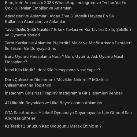
Emojilerin Anlamları: 2023 WhatsApp, Instagram ve Twitter'da En
Çok Kullanılan Emojiler ve Anlamları
Atasözleri ve Anlamları: A'dan Z'ye Gündelik Hayatta En Sık
Kullanılan Atasözleri ve Anlamları
Tavla Diziliş Şekli Nasıldır? Erkek Tavlası ve Kız Tavlası Diziliş Şekilleri
ve Oynama Yönleri
Tarot Kartları ve Anlamları Nelerdir? Majör ve Minör Arkana Desteleri
İle Tılsımlı Bir Dünyaya Giriş
Burç Uyumu Hesaplama Nedir? Burç Uyumu, Aşk Uyumu Nasıl
Hesaplanır?
İdeal Kilo Nedir? İdeal Kilo Hesaplama Nasıl Yapılır?
Ders Çalışırken Dinlenecek Müzikler Nelerdir? Müziksiz
Çalışamayanlar Toplanın!
Instagram Giriş Nasıl Yapılır? Instagram'a Giriş İşlemleri Rehberi
41 Ülkenin Bayrakları ve Ülke Bayraklarının Anlamları
GTA San Andreas Hileleri! Oynamaya Doyamayanlar İçin Güncel San
Andreas Şifreleri
IQ Testi: IQ'unuzun Kaç Olduğunu Merak Ettiniz mi?