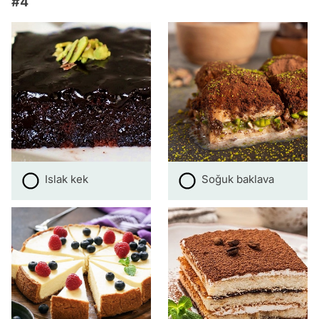
#4
Islak kek
Soğuk baklava