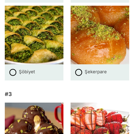
Şöbiyet
Şekerpare
#3