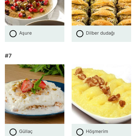
Aşure
Dilber dudağı
#7
Güllaç
Höşmerim