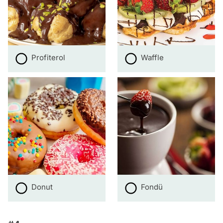
Profiterol
Waffle
Donut
Fondü