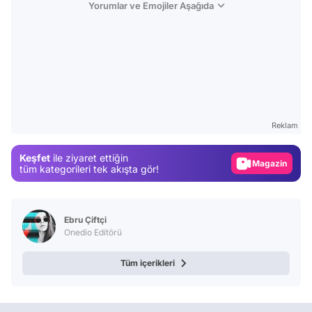
Yorumlar ve Emojiler Aşağıda
Video
Test
Gündem
Reklam
Magazin
Keşfet
ile ziyaret ettiğin
Video
tüm kategorileri tek akışta gör!
Test
Ebru Çiftçi
Onedio Editörü
Tüm içerikleri