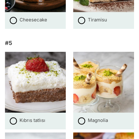
Cheesecake
Tiramisu
#5
Kıbrıs tatlısı
Magnolia