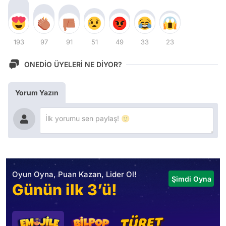
193
97
91
51
49
33
23
ONEDİO ÜYELERİ NE DİYOR?
Yorum Yazın
Oyun Oyna, Puan Kazan, Lider Ol!
Şimdi Oyna
Günün ilk 3’ü!