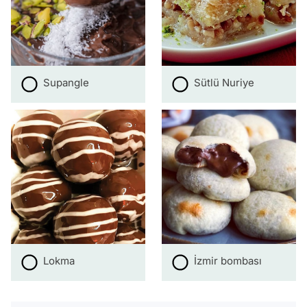
Supangle
Sütlü Nuriye
Lokma
İzmir bombası