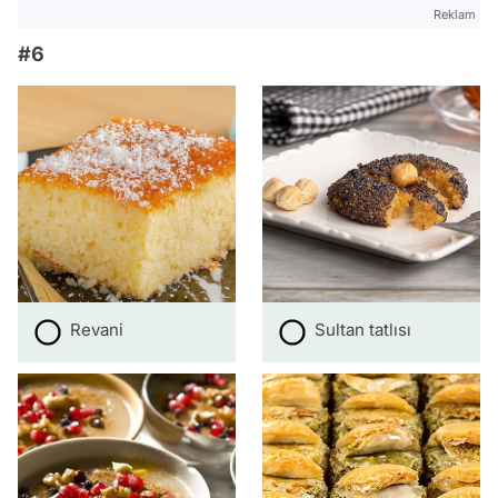
Reklam
#6
Revani
Sultan tatlısı