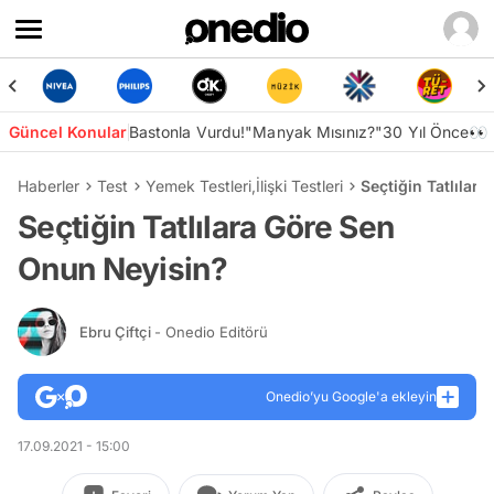
Güncel Konular
Bastonla Vurdu!
"Manyak Mısınız?"
30 Yıl Önce👀
Haberler
Test
Yemek Testleri
,
İlişki Testleri
Seçtiğin Tatlılar
Seçtiğin Tatlılara Göre Sen
Onun Neyisin?
Ebru Çiftçi
- Onedio Editörü
Onedio’yu Google'a ekleyin
17.09.2021 - 15:00