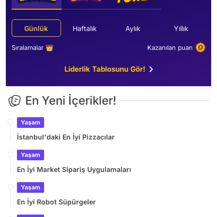
Günlük
Haftalık
Aylık
Yıllık
Sıralamalar 👑
Kazanılan puan
Liderlik Tablosunu Gör!
En Yeni İçerikler!
Yaşam
İstanbul'daki En İyi Pizzacılar
Yaşam
En İyi Market Sipariş Uygulamaları
Yaşam
En İyi Robot Süpürgeler