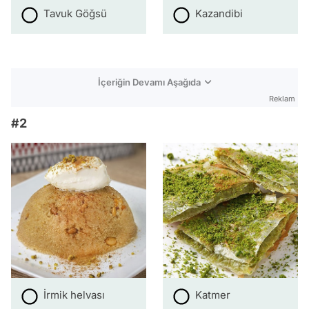
Tavuk Göğsü
Kazandibi
İçeriğin Devamı Aşağıda
Reklam
#2
İrmik helvası
Katmer