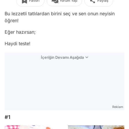
Favori
Yorum Yap
Paylaş
Bu lezzetli tatlılardan birini seç ve sen onun neyisin
öğren!
Eğer hazırsan;
Haydi teste!
İçeriğin Devamı Aşağıda
Reklam
#1