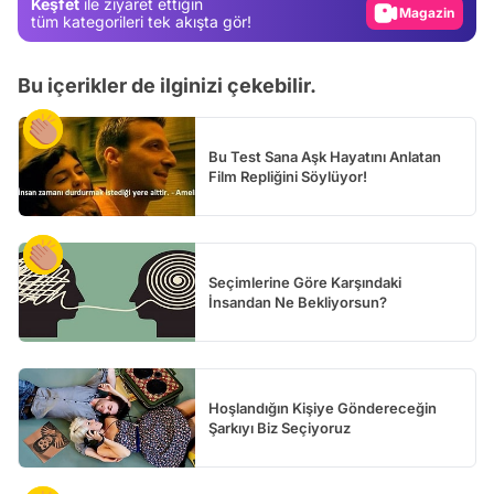
Keşfet
ile ziyaret ettiğin
Video
tüm kategorileri tek akışta gör!
Test
Bu içerikler de ilginizi çekebilir.
Bu Test Sana Aşk Hayatını Anlatan
Film Repliğini Söylüyor!
Seçimlerine Göre Karşındaki
İnsandan Ne Bekliyorsun?
Hoşlandığın Kişiye Göndereceğin
Şarkıyı Biz Seçiyoruz