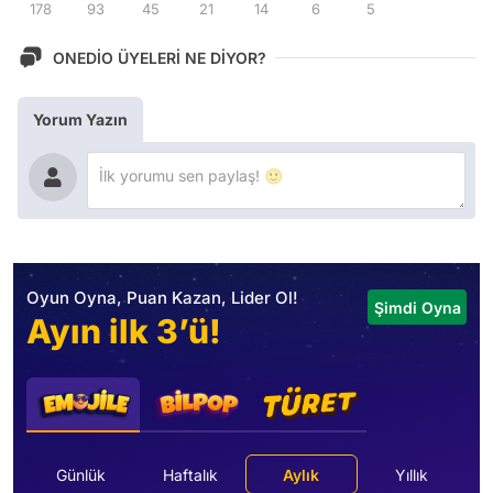
178
93
45
21
14
6
5
ONEDİO ÜYELERİ NE DİYOR?
Yorum Yazın
Oyun Oyna, Puan Kazan, Lider Ol!
Şimdi Oyna
Ayın ilk 3’ü!
Günlük
Haftalık
Aylık
Yıllık