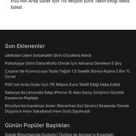
PSG’nin Arda Güler İçin 115 Milyon Euro Teklif Ettiği İddia
Edildi
Son Eklenenler
ultrAslan Lideri Sebahattin Şirin Gözaltına Alındı
Psikolojiye Göre Daha Mutlu Olmak İçin Almanız Gereken 5 Şey
Çeşme'de Kumrucuya Tepki Yağdı! 1,5 Saatlik Süreyi Aşana 2 Bin TL
Ücret
PSG’nin Arda Güler İçin 115 Milyon Euro Teklif Ettiği İddia Edildi
Sakarya'da Limonata Satıp iPhone 15 Alan Genç Girişimci Günlük
Kazancını Paylaştı
Brezilya'da İnanılmaz Anlar: Maranhao Gol Sevinci Sırasında Tünele
Düşünce Hem Sakatlandı Hem Golü Sayılmadı
Günün Popüler Başlıkları
Sokak Röportajında Gurbetçi Türkiye ile Avrupa'yı Kıyasladı: