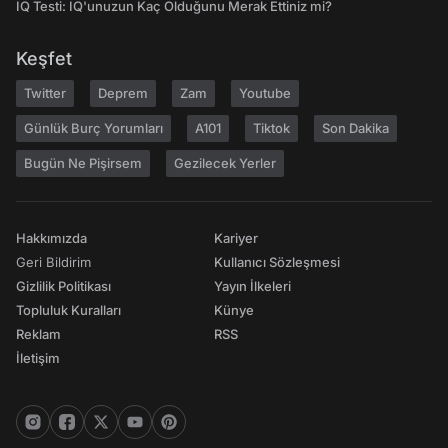
IQ Testi: IQ'unuzun Kaç Olduğunu Merak Ettiniz mi?
Keşfet
Twitter
Deprem
Zam
Youtube
Günlük Burç Yorumları
A101
Tiktok
Son Dakika
Bugün Ne Pişirsem
Gezilecek Yerler
Hakkımızda
Kariyer
Geri Bildirim
Kullanıcı Sözleşmesi
Gizlilik Politikası
Yayın İlkeleri
Topluluk Kuralları
Künye
Reklam
RSS
İletişim