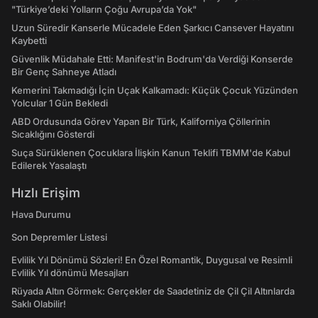
"Türkiye’deki Yolların Çoğu Avrupa’da Yok"
Uzun Süredir Kanserle Mücadele Eden Şarkıcı Cansever Hayatını
Kaybetti
Güvenlik Müdahale Etti: Manifest'in Bodrum'da Verdiği Konserde
Bir Genç Sahneye Atladı
Kemerini Takmadığı İçin Uçak Kalkamadı: Küçük Çocuk Yüzünden
Yolcular 1 Gün Bekledi
ABD Ordusunda Görev Yapan Bir Türk, Kaliforniya Çöllerinin
Sıcaklığını Gösterdi
Suça Sürüklenen Çocuklara İlişkin Kanun Teklifi TBMM'de Kabul
Edilerek Yasalaştı
Hızlı Erişim
Hava Durumu
Son Depremler Listesi
Evlilik Yıl Dönümü Sözleri! En Özel Romantik, Duygusal ve Resimli
Evlilik Yıl dönümü Mesajları
Rüyada Altın Görmek: Gerçekler de Saadetiniz de Çil Çil Altınlarda
Saklı Olabilir!