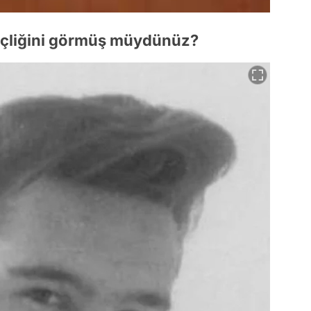
nçliğini görmüş müydünüz?