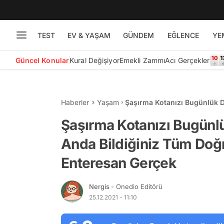
TEST
EV & YAŞAM
GÜNDEM
EĞLENCE
YE
Güncel Konular
Kural Değişiyor
Emekli Zammı
Acı Gerçekler
Haberler
Yaşam
Şaşırma Kotanızı Bugünlük 
Unutturacak 15 Enteresan G
Şaşırma Kotanızı Bugün
Anda Bildiğiniz Tüm Doğr
Enteresan Gerçek
Nergis
- Onedio Editörü
25.12.2021 - 11:10