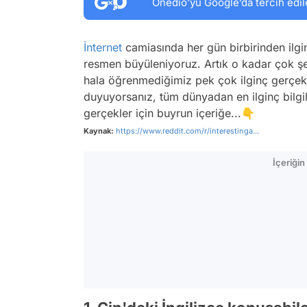
Onedio’yu Google’da tercih edil
İnternet
camiasında her gün birbirinden ilgin
resmen büyüleniyoruz. Artık o kadar çok şe
hala öğrenmediğimiz pek çok ilginç gerçek de
duyuyorsanız, tüm dünyadan en ilginç bilgile
gerçekler için buyrun içeriğe...👇
Kaynak:
https://www.reddit.com/r/interestinga...
İçeriği