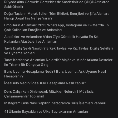
Rüyada Altın Görmek: Gerçekler de Saadetiniz de Çil Çil Altınlarda
Saklı Olabilir!
Doğal Taşların Merak Edilen Tüm Etkileri, Enerjileri ve Şifa Alanları:
Hangi Doğal Taş Ne İşe Yarar?
Emojilerin Anlamları: 2023 WhatsApp, Instagram ve Twitter'da En
Çok Kullanılan Emojiler ve Anlamları
Atasözleri ve Anlamları: A'dan Z'ye Gündelik Hayatta En Sık
Kullanılan Atasözleri ve Anlamları
Tavla Diziliş Şekli Nasıldır? Erkek Tavlası ve Kız Tavlası Diziliş Şekilleri
ve Oynama Yönleri
Tarot Kartları ve Anlamları Nelerdir? Majör ve Minör Arkana Desteleri
İle Tılsımlı Bir Dünyaya Giriş
Burç Uyumu Hesaplama Nedir? Burç Uyumu, Aşk Uyumu Nasıl
Hesaplanır?
İdeal Kilo Nedir? İdeal Kilo Hesaplama Nasıl Yapılır?
Ders Çalışırken Dinlenecek Müzikler Nelerdir? Müziksiz
Çalışamayanlar Toplanın!
Instagram Giriş Nasıl Yapılır? Instagram'a Giriş İşlemleri Rehberi
41 Ülkenin Bayrakları ve Ülke Bayraklarının Anlamları