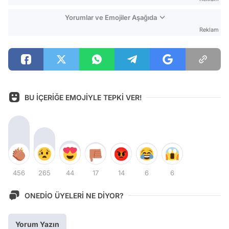
Yorumlar ve Emojiler Aşağıda
Reklam
BU İÇERİĞE EMOJİYLE TEPKİ VER!
456
265
44
17
14
6
6
ONEDİO ÜYELERİ NE DİYOR?
Yorum Yazın