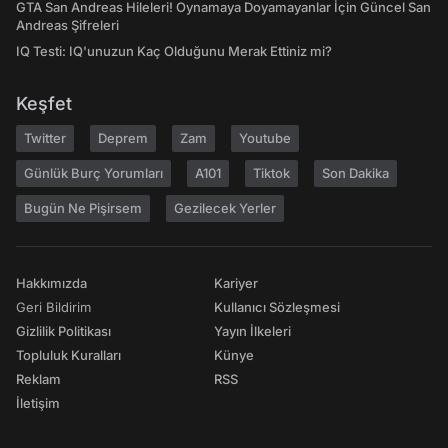
GTA San Andreas Hileleri! Oynamaya Doyamayanlar İçin Güncel San
Andreas Şifreleri
IQ Testi: IQ'unuzun Kaç Olduğunu Merak Ettiniz mi?
Keşfet
Twitter
Deprem
Zam
Youtube
Günlük Burç Yorumları
A101
Tiktok
Son Dakika
Bugün Ne Pişirsem
Gezilecek Yerler
Hakkımızda
Kariyer
Geri Bildirim
Kullanıcı Sözleşmesi
Gizlilik Politikası
Yayın İlkeleri
Topluluk Kuralları
Künye
Reklam
RSS
İletişim