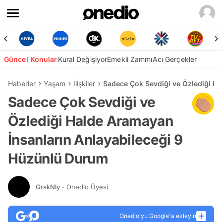
Güncel Konular
Kural Değişiyor
Emekli Zammı
Acı Gerçekler
Haberler
Yaşam
İlişkiler
Sadece Çok Sevdiği ve Özlediği H
Sadece Çok Sevdiği ve
Özlediği Halde Aramayan
İnsanların Anlayabileceği 9
Hüzünlü Durum
GrskNly
- Onedio Üyesi
Onedio’yu Google'a ekleyin