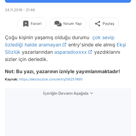
24.11.2016 - 21:46
Favori
Yorum Yap
Paylaş
Çoğu kişinin yaşamış olduğu durumu
çok sevip
özlediği halde aramayan
entry'sinde ele almış
Ekşi
Sözlük
yazarlarından
asparadoxxxx
yazdıklarını
sizler için derledik.
Not: Bu yazı, yazarının izniyle yayımlanmaktadır!
Kaynak:
https://eksisozluk.com/entry/56257490
İçeriğin Devamı Aşağıda