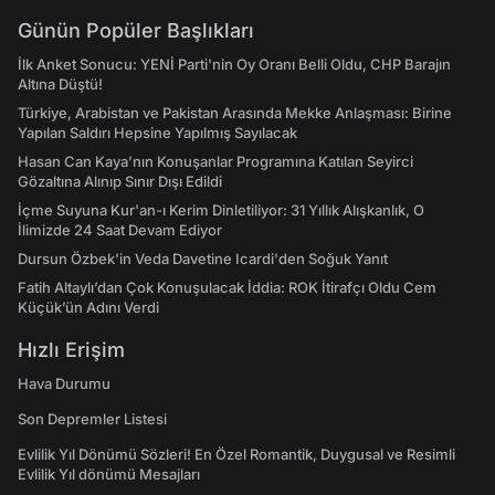
Günün Popüler Başlıkları
İlk Anket Sonucu: YENİ Parti'nin Oy Oranı Belli Oldu, CHP Barajın
Altına Düştü!
Türkiye, Arabistan ve Pakistan Arasında Mekke Anlaşması: Birine
Yapılan Saldırı Hepsine Yapılmış Sayılacak
Hasan Can Kaya’nın Konuşanlar Programına Katılan Seyirci
Gözaltına Alınıp Sınır Dışı Edildi
İçme Suyuna Kur'an-ı Kerim Dinletiliyor: 31 Yıllık Alışkanlık, O
İlimizde 24 Saat Devam Ediyor
Dursun Özbek'in Veda Davetine Icardi'den Soğuk Yanıt
Fatih Altaylı’dan Çok Konuşulacak İddia: ROK İtirafçı Oldu Cem
Küçük’ün Adını Verdi
Hızlı Erişim
Hava Durumu
Son Depremler Listesi
Evlilik Yıl Dönümü Sözleri! En Özel Romantik, Duygusal ve Resimli
Evlilik Yıl dönümü Mesajları