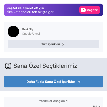
Magazin
Keşfet
ile ziyaret ettiğin
Video
tüm kategorileri tek akışta gör!
Test
GrskNly
Onedio Üyesi
Tüm içerikleri
Sana Özel Seçtiklerimiz
Daha Fazla Sana Özel İçerikler
Yorumlar Aşağıda
Reklam