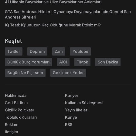
41 Ülkenin Bayrakları ve Ülke Bayraklarının Anlamları
GTA San Andreas Hileleri! Oynamaya Doyamayanlar İçin Güncel San
Andreas Şifreleri
IQ Testi: IQ'unuzun Kaç Olduğunu Merak Ettiniz mi?
Keşfet
Twitter
Deprem
Zam
Youtube
Günlük Burç Yorumları
A101
Tiktok
Son Dakika
Bugün Ne Pişirsem
Gezilecek Yerler
Hakkımızda
Kariyer
Geri Bildirim
Kullanıcı Sözleşmesi
Gizlilik Politikası
Yayın İlkeleri
Topluluk Kuralları
Künye
Reklam
RSS
İletişim