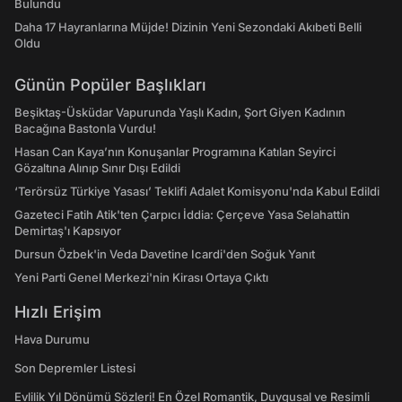
Bulundu
Daha 17 Hayranlarına Müjde! Dizinin Yeni Sezondaki Akıbeti Belli
Oldu
Günün Popüler Başlıkları
Beşiktaş-Üsküdar Vapurunda Yaşlı Kadın, Şort Giyen Kadının
Bacağına Bastonla Vurdu!
Hasan Can Kaya’nın Konuşanlar Programına Katılan Seyirci
Gözaltına Alınıp Sınır Dışı Edildi
‘Terörsüz Türkiye Yasası’ Teklifi Adalet Komisyonu'nda Kabul Edildi
Gazeteci Fatih Atik'ten Çarpıcı İddia: Çerçeve Yasa Selahattin
Demirtaş'ı Kapsıyor
Dursun Özbek'in Veda Davetine Icardi'den Soğuk Yanıt
Yeni Parti Genel Merkezi'nin Kirası Ortaya Çıktı
Hızlı Erişim
Hava Durumu
Son Depremler Listesi
Evlilik Yıl Dönümü Sözleri! En Özel Romantik, Duygusal ve Resimli