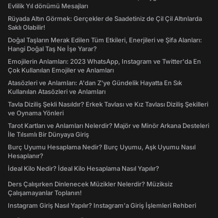
Evlilik Yıl dönümü Mesajları
Rüyada Altın Görmek: Gerçekler de Saadetiniz de Çil Çil Altınlarda
Saklı Olabilir!
Doğal Taşların Merak Edilen Tüm Etkileri, Enerjileri ve Şifa Alanları:
Hangi Doğal Taş Ne İşe Yarar?
Emojilerin Anlamları: 2023 WhatsApp, Instagram ve Twitter'da En
Çok Kullanılan Emojiler ve Anlamları
Atasözleri ve Anlamları: A'dan Z'ye Gündelik Hayatta En Sık
Kullanılan Atasözleri ve Anlamları
Tavla Diziliş Şekli Nasıldır? Erkek Tavlası ve Kız Tavlası Diziliş Şekilleri
ve Oynama Yönleri
Tarot Kartları ve Anlamları Nelerdir? Majör ve Minör Arkana Desteleri
İle Tılsımlı Bir Dünyaya Giriş
Burç Uyumu Hesaplama Nedir? Burç Uyumu, Aşk Uyumu Nasıl
Hesaplanır?
İdeal Kilo Nedir? İdeal Kilo Hesaplama Nasıl Yapılır?
Ders Çalışırken Dinlenecek Müzikler Nelerdir? Müziksiz
Çalışamayanlar Toplanın!
Instagram Giriş Nasıl Yapılır? Instagram'a Giriş İşlemleri Rehberi