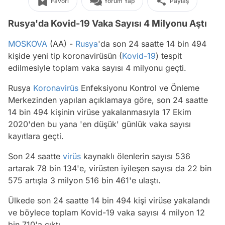
Favori
Yorum Yap
Paylaş
Rusya'da Kovid-19 Vaka Sayısı 4 Milyonu Aştı
MOSKOVA
(AA) -
Rusya
'da son 24 saatte 14 bin 494
kişide yeni tip koronavirüsün (
Kovid-19
) tespit
edilmesiyle toplam vaka sayısı 4 milyonu geçti.
Rusya
Koronavirüs
Enfeksiyonu Kontrol ve Önleme
Merkezinden yapılan açıklamaya göre, son 24 saatte
14 bin 494 kişinin virüse yakalanmasıyla 17 Ekim
2020'den bu yana 'en düşük' günlük vaka sayısı
kayıtlara geçti.
Son 24 saatte
virüs
kaynaklı ölenlerin sayısı 536
artarak 78 bin 134'e, virüsten iyileşen sayısı da 22 bin
575 artışla 3 milyon 516 bin 461'e ulaştı.
Ülkede son 24 saatte 14 bin 494 kişi virüse yakalandı
ve böylece toplam Kovid-19 vaka sayısı 4 milyon 12
bin 710'a çıktı.