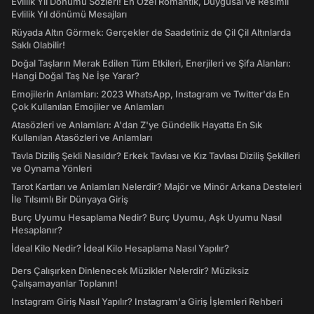
Evlilik Yıl Dönümü Sözleri! En Özel Romantik, Duygusal ve Resimli
Evlilik Yıl dönümü Mesajları
Rüyada Altın Görmek: Gerçekler de Saadetiniz de Çil Çil Altınlarda
Saklı Olabilir!
Doğal Taşların Merak Edilen Tüm Etkileri, Enerjileri ve Şifa Alanları:
Hangi Doğal Taş Ne İşe Yarar?
Emojilerin Anlamları: 2023 WhatsApp, Instagram ve Twitter'da En
Çok Kullanılan Emojiler ve Anlamları
Atasözleri ve Anlamları: A'dan Z'ye Gündelik Hayatta En Sık
Kullanılan Atasözleri ve Anlamları
Tavla Diziliş Şekli Nasıldır? Erkek Tavlası ve Kız Tavlası Diziliş Şekilleri
ve Oynama Yönleri
Tarot Kartları ve Anlamları Nelerdir? Majör ve Minör Arkana Desteleri
İle Tılsımlı Bir Dünyaya Giriş
Burç Uyumu Hesaplama Nedir? Burç Uyumu, Aşk Uyumu Nasıl
Hesaplanır?
İdeal Kilo Nedir? İdeal Kilo Hesaplama Nasıl Yapılır?
Ders Çalışırken Dinlenecek Müzikler Nelerdir? Müziksiz
Çalışamayanlar Toplanın!
Instagram Giriş Nasıl Yapılır? Instagram'a Giriş İşlemleri Rehberi