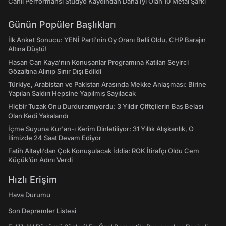
Canlı Performansı Stüdyo Kaydından Daha İyi Olan 10 Metal Şarkı
Günün Popüler Başlıkları
İlk Anket Sonucu: YENİ Parti'nin Oy Oranı Belli Oldu, CHP Barajın
Altına Düştü!
Hasan Can Kaya’nın Konuşanlar Programına Katılan Seyirci
Gözaltına Alınıp Sınır Dışı Edildi
Türkiye, Arabistan ve Pakistan Arasında Mekke Anlaşması: Birine
Yapılan Saldırı Hepsine Yapılmış Sayılacak
Hiçbir Tuzak Onu Durduramıyordu: 3 Yıldır Çiftçilerin Baş Belası
Olan Kedi Yakalandı
İçme Suyuna Kur'an-ı Kerim Dinletiliyor: 31 Yıllık Alışkanlık, O
İlimizde 24 Saat Devam Ediyor
Fatih Altaylı’dan Çok Konuşulacak İddia: ROK İtirafçı Oldu Cem
Küçük’ün Adını Verdi
Hızlı Erişim
Hava Durumu
Son Depremler Listesi