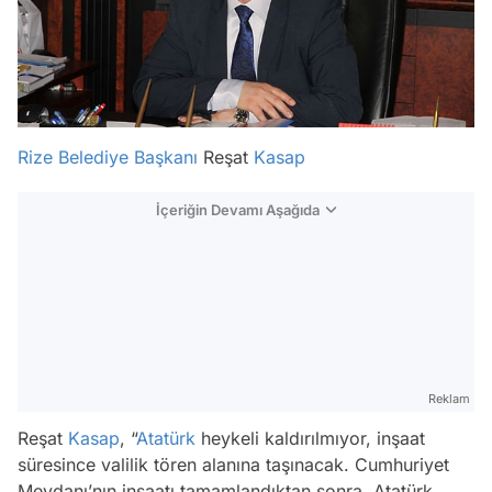
Rize
Belediye Başkanı
Reşat
Kasap
İçeriğin Devamı Aşağıda
Reklam
Reşat
Kasap
, “
Atatürk
heykeli kaldırılmıyor, inşaat
süresince valilik tören alanına taşınacak. Cumhuriyet
Meydanı’nın inşaatı tamamlandıktan sonra, Atatürk