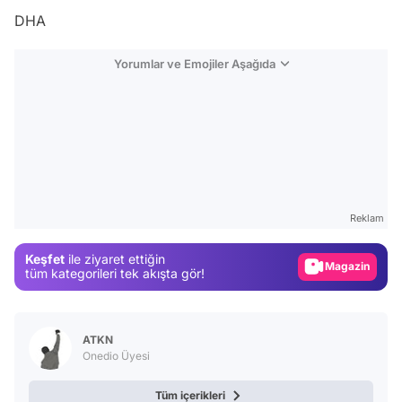
DHA
Yorumlar ve Emojiler Aşağıda
Video
Test
Reklam
Gündem
Keşfet
ile ziyaret ettiğin
Magazin
tüm kategorileri tek akışta gör!
Video
Test
ATKN
Onedio Üyesi
Tüm içerikleri