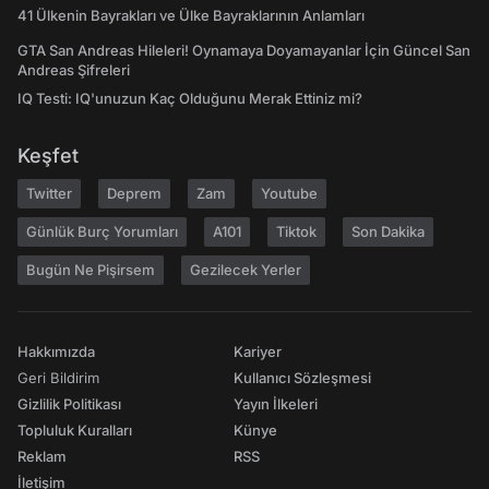
41 Ülkenin Bayrakları ve Ülke Bayraklarının Anlamları
GTA San Andreas Hileleri! Oynamaya Doyamayanlar İçin Güncel San
Andreas Şifreleri
IQ Testi: IQ'unuzun Kaç Olduğunu Merak Ettiniz mi?
Keşfet
Twitter
Deprem
Zam
Youtube
Günlük Burç Yorumları
A101
Tiktok
Son Dakika
Bugün Ne Pişirsem
Gezilecek Yerler
Hakkımızda
Kariyer
Geri Bildirim
Kullanıcı Sözleşmesi
Gizlilik Politikası
Yayın İlkeleri
Topluluk Kuralları
Künye
Reklam
RSS
İletişim