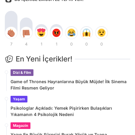
7
4
1
1
0
0
0
En Yeni İçerikler!
Dizi & Film
Game of Thrones Hayranlarına Büyük Müjde! İlk Sinema
Filmi Resmen Geliyor
Yaşam
Psikologlar Açıkladı: Yemek Pişirirken Bulaşıkları
Yıkamanın 4 Psikolojik Nedeni
Magazin
Yazın En Büyük Sürprizi Burak Yörük ve Tuana