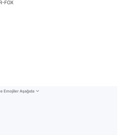
R-FOX
e Emojiler Aşağıda
Video