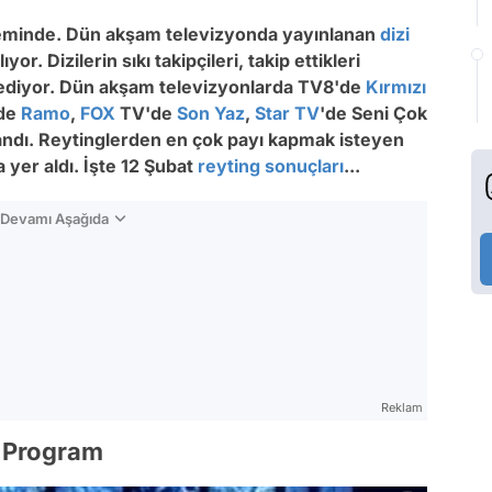
eminde. Dün akşam televizyonda yayınlanan
dizi
or. Dizilerin sıkı takipçileri, takip ettikleri
 ediyor. Dün akşam televizyonlarda TV8'de
Kırmızı
de
Ramo
,
FOX
TV'de
Son Yaz
,
Star TV
'de Seni Çok
nlandı. Reytinglerden en çok payı kapmak isteyen
 yer aldı. İşte 12 Şubat
reyting sonuçları
...
n Devamı Aşağıda
Reklam
0 Program