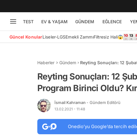
TEST
EV & YAŞAM
GÜNDEM
EĞLENCE
YE
Güncel Konular
Liseler-LGS
Emekli Zammı
Filtresiz Hali😱
Haberler
Gündem
Reyting Sonuçları: 12 Şuba
Oda Mı, Son Yaz Mı?
Reyting Sonuçları: 12 Şu
Program Birinci Oldu? Kı
İsmail Kahraman
- Gündem Editörü
13.02.2021 - 11:48
Onedio’yu Google’da tercih edil