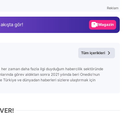
Test
Reklam
Gündem
 akışta gör!
Magazin
Video
Test
Tüm içerikleri
 her zaman daha fazla ilgi duyduğum habercilik sektöründe
anlarında görev aldıktan sonra 2021 yılında beri Onedio’nun
Türkiye ve dünyadan haberleri sizlere ulaştırmak için
 VER!