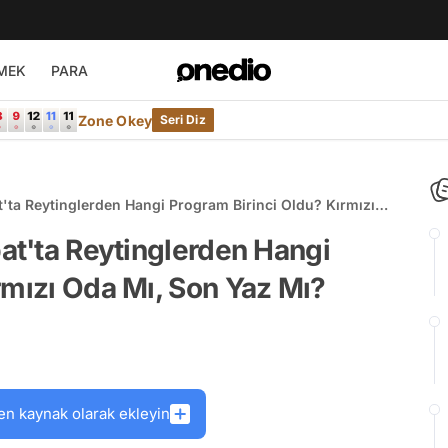
MEK
PARA
Zone Okey
Seri Diz
t'ta Reytinglerden Hangi Program Birinci Oldu? Kırmızı
bat'ta Reytinglerden Hangi
rmızı Oda Mı, Son Yaz Mı?
en kaynak olarak ekleyin