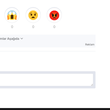
0
0
0
mlar Aşağıda
Reklam