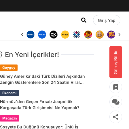
Giriş Yap
Görüş Bildir
En Yeni İçerikler!
Goygoy
Güney Amerika'daki Türk Dizileri Aşkından
Zengin Gösterenlere Son 24 Saatin Viral
Tweetleri
Ekonomi
Hürmüz'den Geçen Fırsat: Jeopolitik
Kargaşada Türk Girişimcisi Ne Yapmalı?
Magazin
Sosyete Bu Düğünü Konuşuyor: Ünlü İş