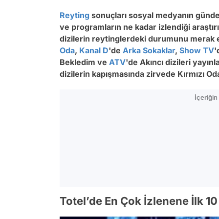
Reyting
sonuçları sosyal medyanın günd
ve programların ne kadar izlendiği araştırılıy
dizilerin reytinglerdeki durumunu merak
Oda
,
Kanal D
'de
Arka Sokaklar
,
Show TV
'
Bekledim ve
ATV
'de Akıncı dizileri yayı
dizilerin kapışmasında zirvede Kırmızı Oda
İçeriği
Totel’de En Çok İzlenene İlk 1