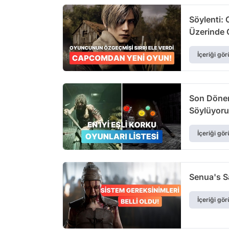
Söylenti:
Üzerinde Ç
İçeriği gör
Son Döneml
Söylüyoru
İçeriği gör
Senua's Sa
İçeriği gör