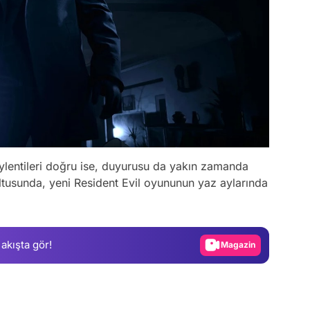
ylentileri doğru ise, duyurusu da yakın zamanda
Video
ultusunda, yeni Resident Evil oyununun yaz aylarında
Test
Gündem
 akışta gör!
Magazin
Video
Test