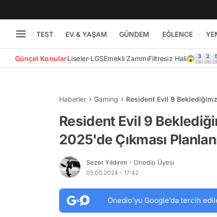
TEST
EV & YAŞAM
GÜNDEM
EĞLENCE
YE
Güncel Konular
Liseler-LGS
Emekli Zammı
Filtresiz Hali😱
Haberler
Gaming
Resident Evil 9 Beklediğim
Resident Evil 9 Beklediği
2025'de Çıkması Planlan
Sezer Yıldırım
- Onedio Üyesi
05.05.2024 - 17:42
Onedio’yu Google’da tercih edil