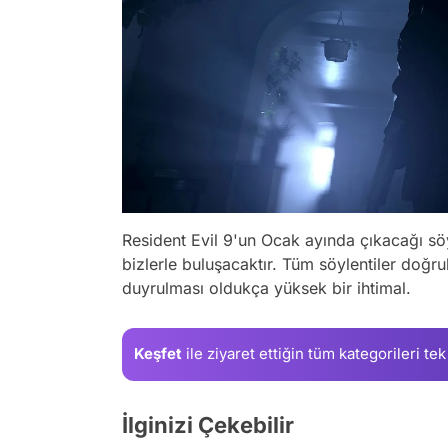
Resident Evil 9'un Ocak ayında çıkacağı sö
bizlerle buluşacaktır. Tüm söylentiler doğr
duyrulması oldukça yüksek bir ihtimal.
Keşfet
ile ziyaret ettiğin
tüm kategorileri tek
İlginizi Çekebilir