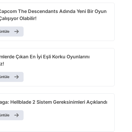
 Capcom The Descendants Adında Yeni Bir Oyun
alışıyor Olabilir!
üntüle
erde Çıkan En İyi Eşli Korku Oyunlarını
z!
üntüle
ga: Hellblade 2 Sistem Gereksinimleri Açıklandı
üntüle