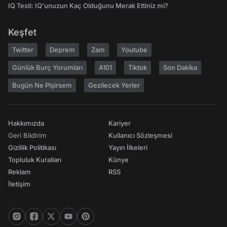
IQ Testi: IQ'unuzun Kaç Olduğunu Merak Ettiniz mi?
Keşfet
Twitter
Deprem
Zam
Youtube
Günlük Burç Yorumları
A101
Tiktok
Son Dakika
Bugün Ne Pişirsem
Gezilecek Yerler
Hakkımızda
Kariyer
Geri Bildirim
Kullanıcı Sözleşmesi
Gizlilik Politikası
Yayın İlkeleri
Topluluk Kuralları
Künye
Reklam
RSS
İletişim