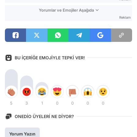
Yorumlar ve Emojiler Aşağıda
Reklam
BU İÇERİĞE EMOJİYLE TEPKİ VER!
5
3
1
0
0
0
0
ONEDİO ÜYELERİ NE DİYOR?
Yorum Yazın