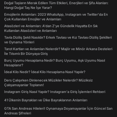
Doğal Taşların Merak Edilen Tüm Etkileri, Enerjileri ve Şifa Alanları:
Hangi Doğal Taş Ne İşe Yarar?
Emojilerin Anlamları: 2023 WhatsApp, Instagram ve Twitter'da En
Çok Kullanılan Emojiler ve Anlamları
Atasözleri ve Anlamları: A'dan Z'ye Gündelik Hayatta En Sık
Kullanılan Atasözleri ve Anlamları
Tavla Diziliş Şekli Nasıldır? Erkek Tavlası ve Kız Tavlası Diziliş Şekilleri
ve Oynama Yönleri
Tarot Kartları ve Anlamları Nelerdir? Majör ve Minör Arkana Desteleri
İle Tılsımlı Bir Dünyaya Giriş
Burç Uyumu Hesaplama Nedir? Burç Uyumu, Aşk Uyumu Nasıl
Hesaplanır?
İdeal Kilo Nedir? İdeal Kilo Hesaplama Nasıl Yapılır?
Ders Çalışırken Dinlenecek Müzikler Nelerdir? Müziksiz
Çalışamayanlar Toplanın!
Instagram Giriş Nasıl Yapılır? Instagram'a Giriş İşlemleri Rehberi
41 Ülkenin Bayrakları ve Ülke Bayraklarının Anlamları
GTA San Andreas Hileleri! Oynamaya Doyamayanlar İçin Güncel San
Andreas Şifreleri