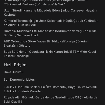
Sokak Röportajında Gurbetçi Türkiye ile Avrupa'yı Kıyasladı:
"Türkiye’deki Yolların Çoğu Avrupa’da Yok"
Uzun Süredir Kanserle Mücadele Eden Şarkıcı Cansever Hayatını
Kaybetti
Kemerini Takmadığı İçin Uçak Kalkamadı: Küçük Çocuk Yüzünden
Yolcular 1 Gün Bekledi
Güvenlik Müdahale Etti: Manifest'in Bodrum'da Verdiği Konserde
Bir Genç Sahneye Atladı
ABD Ordusunda Görev Yapan Bir Türk, Kaliforniya Çöllerinin
Sıcaklığını Gösterdi
Suça Sürüklenen Çocuklara İlişkin Kanun Teklifi TBMM'de Kabul
Edilerek Yasalaştı
Hızlı Erişim
Hava Durumu
Son Depremler Listesi
Evlilik Yıl Dönümü Sözleri! En Özel Romantik, Duygusal ve Resimli
Evlilik Yıl dönümü Mesajları
Rüyada Altın Görmek: Gerçekler de Saadetiniz de Çil Çil Altınlarda
Saklı Olabilir!