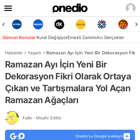
Güncel Konular
Kural Değişiyor
Emekli Zammı
Acı Gerçekler
Haberler
Yaşam
Ramazan Ayı İçin Yeni Bir Dekorasyon Fikri
Ramazan Ayı İçin Yeni Bir
Dekorasyon Fikri Olarak Ortaya
Çıkan ve Tartışmalara Yol Açan
Ramazan Ağaçları
Fulin
- Misafir Editör
Onedio’yu Google'a ekleyin