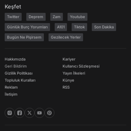
Keşfet
Twitter
Deprem
Zam
Youtube
Günlük Burç Yorumları
A101
Tiktok
Son Dakika
Bugün Ne Pişirsem
Gezilecek Yerler
Hakkımızda
Kariyer
Geri Bildirim
Kullanıcı Sözleşmesi
Gizlilik Politikası
Yayın İlkeleri
Topluluk Kuralları
Künye
Reklam
RSS
İletişim