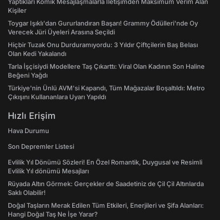
Yaptıkları Komik Mesajlaşmalarla İletişimden Maksimum Verim Alan
Kişiler
Toygar Işıklı'dan Gururlandıran Başarı! Grammy Ödülleri'nde Oy
Verecek Jüri Üyeleri Arasına Seçildi
Hiçbir Tuzak Onu Durduramıyordu: 3 Yıldır Çiftçilerin Baş Belası
Olan Kedi Yakalandı
Tarla İşçisiydi Modellere Taş Çıkarttı: Viral Olan Kadının Son Haline
Beğeni Yağdı
Türkiye'nin Ünlü AVM'si Kapandı, Tüm Mağazalar Boşaltıldı: Metro
Çıkışını Kullananlara Uyarı Yapıldı
Hızlı Erişim
Hava Durumu
Son Depremler Listesi
Evlilik Yıl Dönümü Sözleri! En Özel Romantik, Duygusal ve Resimli
Evlilik Yıl dönümü Mesajları
Rüyada Altın Görmek: Gerçekler de Saadetiniz de Çil Çil Altınlarda
Saklı Olabilir!
Doğal Taşların Merak Edilen Tüm Etkileri, Enerjileri ve Şifa Alanları:
Hangi Doğal Taş Ne İşe Yarar?