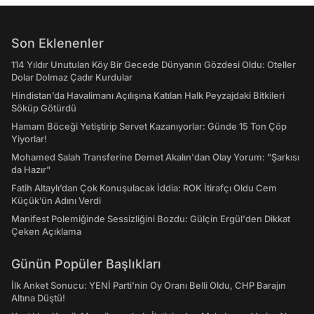
Son Eklenenler
114 Yıldır Unutulan Köy Bir Gecede Dünyanın Gözdesi Oldu: Oteller
Dolar Dolmaz Çadır Kurdular
Hindistan’da Havalimanı Açılışına Katılan Halk Peyzajdaki Bitkileri
Söküp Götürdü
Hamam Böceği Yetiştirip Servet Kazanıyorlar: Günde 15 Ton Çöp
Yiyorlar!
Mohamed Salah Transferine Demet Akalın'dan Olay Yorum: "Şarkısı
da Hazır"
Fatih Altaylı’dan Çok Konuşulacak İddia: ROK İtirafçı Oldu Cem
Küçük’ün Adını Verdi
Manifest Polemiğinde Sessizliğini Bozdu: Gülçin Ergül'den Dikkat
Çeken Açıklama
Günün Popüler Başlıkları
İlk Anket Sonucu: YENİ Parti'nin Oy Oranı Belli Oldu, CHP Barajın
Altına Düştü!