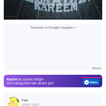
Yorumlar ve Emojiler Aşağıda
Video
Test
Gündem
Reklam
Magazin
Keşfet
ile ziyaret ettiğin
Video
tüm kategorileri tek akışta gör!
Test
Fulin
Misafir Editör