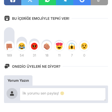
BU İÇERİĞE EMOJİYLE TEPKİ VER!
189
54
31
18
11
7
0
ONEDİO ÜYELERİ NE DİYOR?
Yorum Yazın