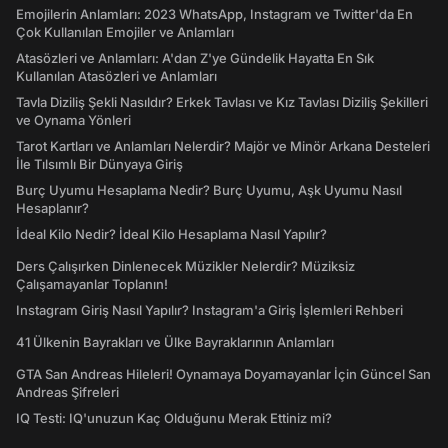
Emojilerin Anlamları: 2023 WhatsApp, Instagram ve Twitter'da En
Çok Kullanılan Emojiler ve Anlamları
Atasözleri ve Anlamları: A'dan Z'ye Gündelik Hayatta En Sık
Kullanılan Atasözleri ve Anlamları
Tavla Diziliş Şekli Nasıldır? Erkek Tavlası ve Kız Tavlası Diziliş Şekilleri
ve Oynama Yönleri
Tarot Kartları ve Anlamları Nelerdir? Majör ve Minör Arkana Desteleri
İle Tılsımlı Bir Dünyaya Giriş
Burç Uyumu Hesaplama Nedir? Burç Uyumu, Aşk Uyumu Nasıl
Hesaplanır?
İdeal Kilo Nedir? İdeal Kilo Hesaplama Nasıl Yapılır?
Ders Çalışırken Dinlenecek Müzikler Nelerdir? Müziksiz
Çalışamayanlar Toplanın!
Instagram Giriş Nasıl Yapılır? Instagram'a Giriş İşlemleri Rehberi
41 Ülkenin Bayrakları ve Ülke Bayraklarının Anlamları
GTA San Andreas Hileleri! Oynamaya Doyamayanlar İçin Güncel San
Andreas Şifreleri
IQ Testi: IQ'unuzun Kaç Olduğunu Merak Ettiniz mi?