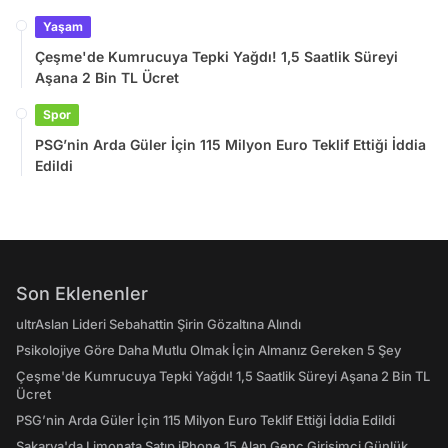
Yaşam
Çeşme'de Kumrucuya Tepki Yağdı! 1,5 Saatlik Süreyi
Aşana 2 Bin TL Ücret
Spor
PSG’nin Arda Güler İçin 115 Milyon Euro Teklif Ettiği İddia
Edildi
Son Eklenenler
ultrAslan Lideri Sebahattin Şirin Gözaltına Alındı
Psikolojiye Göre Daha Mutlu Olmak İçin Almanız Gereken 5 Şey
Çeşme'de Kumrucuya Tepki Yağdı! 1,5 Saatlik Süreyi Aşana 2 Bin TL
Ücret
PSG’nin Arda Güler İçin 115 Milyon Euro Teklif Ettiği İddia Edildi
Sakarya'da Limonata Satıp iPhone 15 Alan Genç Girişimci Günlük