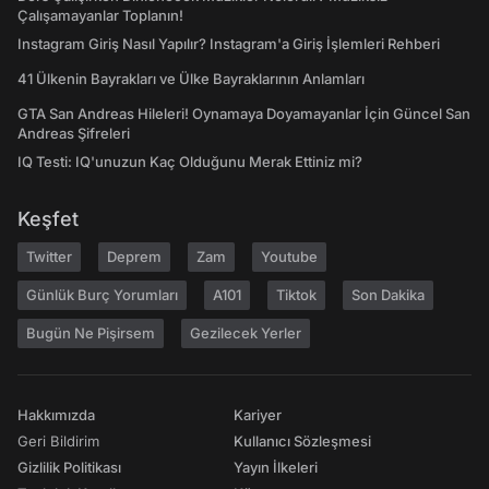
Çalışamayanlar Toplanın!
Instagram Giriş Nasıl Yapılır? Instagram'a Giriş İşlemleri Rehberi
41 Ülkenin Bayrakları ve Ülke Bayraklarının Anlamları
GTA San Andreas Hileleri! Oynamaya Doyamayanlar İçin Güncel San
Andreas Şifreleri
IQ Testi: IQ'unuzun Kaç Olduğunu Merak Ettiniz mi?
Keşfet
Twitter
Deprem
Zam
Youtube
Günlük Burç Yorumları
A101
Tiktok
Son Dakika
Bugün Ne Pişirsem
Gezilecek Yerler
Hakkımızda
Kariyer
Geri Bildirim
Kullanıcı Sözleşmesi
Gizlilik Politikası
Yayın İlkeleri