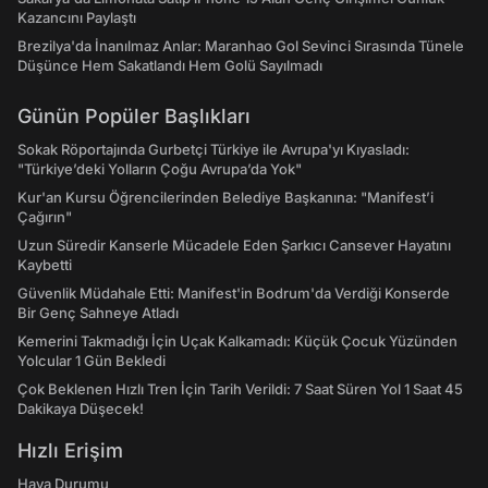
Kazancını Paylaştı
Brezilya'da İnanılmaz Anlar: Maranhao Gol Sevinci Sırasında Tünele
Düşünce Hem Sakatlandı Hem Golü Sayılmadı
Günün Popüler Başlıkları
Sokak Röportajında Gurbetçi Türkiye ile Avrupa'yı Kıyasladı:
"Türkiye’deki Yolların Çoğu Avrupa’da Yok"
Kur'an Kursu Öğrencilerinden Belediye Başkanına: "Manifest’i
Çağırın"
Uzun Süredir Kanserle Mücadele Eden Şarkıcı Cansever Hayatını
Kaybetti
Güvenlik Müdahale Etti: Manifest'in Bodrum'da Verdiği Konserde
Bir Genç Sahneye Atladı
Kemerini Takmadığı İçin Uçak Kalkamadı: Küçük Çocuk Yüzünden
Yolcular 1 Gün Bekledi
Çok Beklenen Hızlı Tren İçin Tarih Verildi: 7 Saat Süren Yol 1 Saat 45
Dakikaya Düşecek!
Hızlı Erişim
Hava Durumu