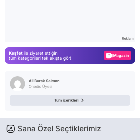
Video
Test
Reklam
Gündem
Keşfet
ile ziyaret ettiğin
Magazin
tüm kategorileri tek akışta gör!
Video
Test
Ali Burak Salman
Onedio Üyesi
Tüm içerikleri
Sana Özel Seçtiklerimiz