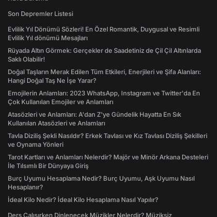
Son Depremler Listesi
Evlilik Yıl Dönümü Sözleri! En Özel Romantik, Duygusal ve Resimli
Evlilik Yıl dönümü Mesajları
Rüyada Altın Görmek: Gerçekler de Saadetiniz de Çil Çil Altınlarda
Saklı Olabilir!
Doğal Taşların Merak Edilen Tüm Etkileri, Enerjileri ve Şifa Alanları:
Hangi Doğal Taş Ne İşe Yarar?
Emojilerin Anlamları: 2023 WhatsApp, Instagram ve Twitter'da En
Çok Kullanılan Emojiler ve Anlamları
Atasözleri ve Anlamları: A'dan Z'ye Gündelik Hayatta En Sık
Kullanılan Atasözleri ve Anlamları
Tavla Diziliş Şekli Nasıldır? Erkek Tavlası ve Kız Tavlası Diziliş Şekilleri
ve Oynama Yönleri
Tarot Kartları ve Anlamları Nelerdir? Majör ve Minör Arkana Desteleri
İle Tılsımlı Bir Dünyaya Giriş
Burç Uyumu Hesaplama Nedir? Burç Uyumu, Aşk Uyumu Nasıl
Hesaplanır?
İdeal Kilo Nedir? İdeal Kilo Hesaplama Nasıl Yapılır?
Ders Çalışırken Dinlenecek Müzikler Nelerdir? Müziksiz