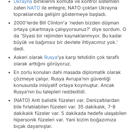
Ukrayna
birliklerini komuta ve kontrol sistemleri
zaten
NATO
ile entegre, NATO çoktan Ukrayna
topraklarında gelişim göstermeye başladı.
2000'lerde Bill Clinton'a 'neden bizden düşman
ortaya çıkartmaya çalışıyorsunuz?' diye sordum. O
da 'Siyasi bir rejimden kaynaklanmıyor. Bu kadar
büyük ve bağımsız bir devlete ihtiyacımız yok.'
dedi.
Askeri olarak
Rusya
’ya karşı tehdidin çok taraflı
olarak arttığını görüyoruz.
En zorlu konuları dahi masada diplomatik olarak
çözmeye çalışır. Rusya Avrupa’nın güvenliği
konusunda inisiyatif ortaya koymuştur. Ancak
Rusya’nın bu talepleri reddedildi.
(NATO) Anti balistik füzeleri var. Denizaltılardan
bile fırlatılabilen füzeleri var. 35 dakikalık, 7-8
dakikalık füzeler var. 5 dakikada hedefe ulaşabilen
hipersonik füzeleri var. Yani bizim boğazımıza
bıçak dayamışlar.