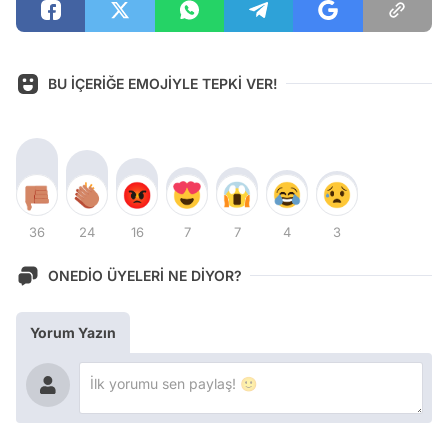
BU İÇERİĞE EMOJİYLE TEPKİ VER!
36
24
16
7
7
4
3
ONEDİO ÜYELERİ NE DİYOR?
Yorum Yazın