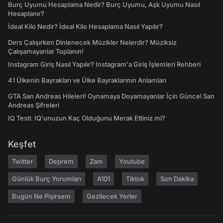
Burç Uyumu Hesaplama Nedir? Burç Uyumu, Aşk Uyumu Nasıl
Hesaplanır?
İdeal Kilo Nedir? İdeal Kilo Hesaplama Nasıl Yapılır?
Ders Çalışırken Dinlenecek Müzikler Nelerdir? Müziksiz
Çalışamayanlar Toplanın!
Instagram Giriş Nasıl Yapılır? Instagram'a Giriş İşlemleri Rehberi
41 Ülkenin Bayrakları ve Ülke Bayraklarının Anlamları
GTA San Andreas Hileleri! Oynamaya Doyamayanlar İçin Güncel San
Andreas Şifreleri
IQ Testi: IQ'unuzun Kaç Olduğunu Merak Ettiniz mi?
Keşfet
Twitter
Deprem
Zam
Youtube
Günlük Burç Yorumları
A101
Tiktok
Son Dakika
Bugün Ne Pişirsem
Gezilecek Yerler