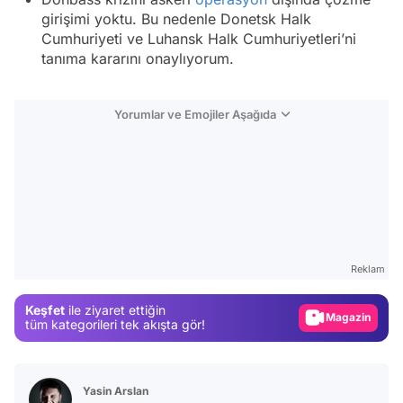
girişimi yoktu. Bu nedenle Donetsk Halk
Cumhuriyeti ve Luhansk Halk Cumhuriyetleri’ni
tanıma kararını onaylıyorum.
Yorumlar ve Emojiler Aşağıda
Video
Test
Reklam
Gündem
Keşfet
ile ziyaret ettiğin
Magazin
tüm kategorileri tek akışta gör!
Video
Test
Yasin Arslan