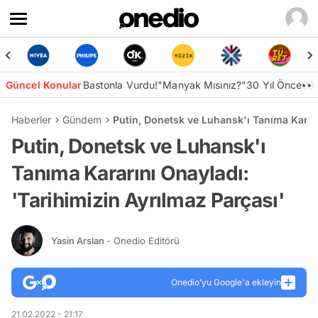
Güncel Konular
Bastonla Vurdu!
"Manyak Mısınız?"
30 Yıl Önce👀
Haberler
Gündem
Putin, Donetsk ve Luhansk'ı Tanıma Kararı
Putin, Donetsk ve Luhansk'ı
Tanıma Kararını Onayladı:
'Tarihimizin Ayrılmaz Parçası'
Yasin Arslan
- Onedio Editörü
Onedio’yu Google'a ekleyin
21.02.2022 - 21:17