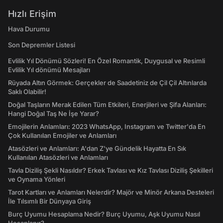
Hızlı Erişim
Hava Durumu
Son Depremler Listesi
Evlilik Yıl Dönümü Sözleri! En Özel Romantik, Duygusal ve Resimli
Evlilik Yıl dönümü Mesajları
Rüyada Altın Görmek: Gerçekler de Saadetiniz de Çil Çil Altınlarda
Saklı Olabilir!
Doğal Taşların Merak Edilen Tüm Etkileri, Enerjileri ve Şifa Alanları:
Hangi Doğal Taş Ne İşe Yarar?
Emojilerin Anlamları: 2023 WhatsApp, Instagram ve Twitter'da En
Çok Kullanılan Emojiler ve Anlamları
Atasözleri ve Anlamları: A'dan Z'ye Gündelik Hayatta En Sık
Kullanılan Atasözleri ve Anlamları
Tavla Diziliş Şekli Nasıldır? Erkek Tavlası ve Kız Tavlası Diziliş Şekilleri
ve Oynama Yönleri
Tarot Kartları ve Anlamları Nelerdir? Majör ve Minör Arkana Desteleri
İle Tılsımlı Bir Dünyaya Giriş
Burç Uyumu Hesaplama Nedir? Burç Uyumu, Aşk Uyumu Nasıl