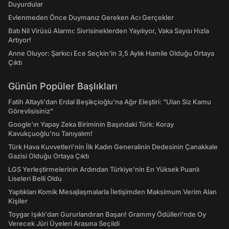
Duyurdular
Evlenmeden Önce Duymanız Gereken Acı Gerçekler
Batı Nil Virüsü Alarmı: Sivrisineklerden Yayılıyor, Vaka Sayısı Hızla
Artıyor!
Anne Oluyor: Şarkıcı Ece Seçkin'in 3,5 Aylık Hamile Olduğu Ortaya
Çıktı
Günün Popüler Başlıkları
Fatih Altaylı'dan Erdal Beşikçioğlu'na Ağır Eleştiri: "Ulan Siz Kamu
Görevlisisiniz"
Google'ın Yapay Zeka Biriminin Başındaki Türk: Koray
Kavukçuoğlu'nu Tanıyalım!
Türk Hava Kuvvetleri'nin İlk Kadın Generalinin Dedesinin Çanakkale
Gazisi Olduğu Ortaya Çıktı
LGS Yerleştirmelerinin Ardından Türkiye'nin En Yüksek Puanlı
Liseleri Belli Oldu
Yaptıkları Komik Mesajlaşmalarla İletişimden Maksimum Verim Alan
Kişiler
Toygar Işıklı'dan Gururlandıran Başarı! Grammy Ödülleri'nde Oy
Verecek Jüri Üyeleri Arasına Seçildi