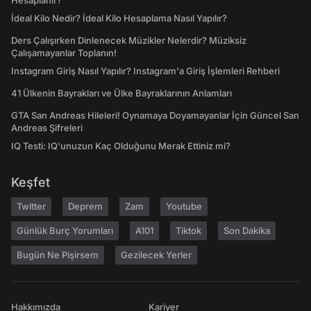
Hesaplanır?
İdeal Kilo Nedir? İdeal Kilo Hesaplama Nasıl Yapılır?
Ders Çalışırken Dinlenecek Müzikler Nelerdir? Müziksiz
Çalışamayanlar Toplanın!
Instagram Giriş Nasıl Yapılır? Instagram'a Giriş İşlemleri Rehberi
41 Ülkenin Bayrakları ve Ülke Bayraklarının Anlamları
GTA San Andreas Hileleri! Oynamaya Doyamayanlar İçin Güncel San
Andreas Şifreleri
IQ Testi: IQ'unuzun Kaç Olduğunu Merak Ettiniz mi?
Keşfet
Twitter
Deprem
Zam
Youtube
Günlük Burç Yorumları
A101
Tiktok
Son Dakika
Bugün Ne Pişirsem
Gezilecek Yerler
Hakkımızda
Kariyer