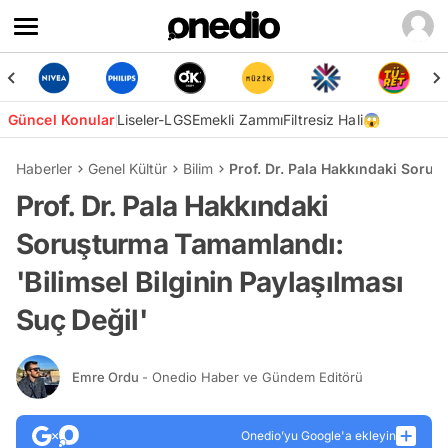
Güncel Konular
Liseler-LGS
Emekli Zammı
Filtresiz Hali😱
Haberler
Genel Kültür
Bilim
Prof. Dr. Pala Hakkındaki Soruş
Prof. Dr. Pala Hakkındaki
Soruşturma Tamamlandı:
'Bilimsel Bilginin Paylaşılması
Suç Değil'
Emre Ordu
- Onedio Haber ve Gündem Editörü
Onedio’yu Google'a ekleyin