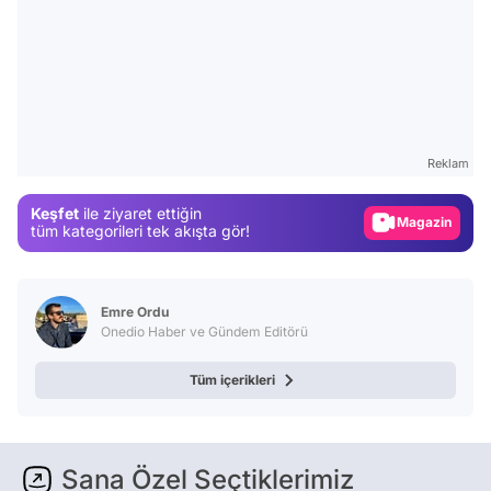
Video
Test
Reklam
Gündem
Keşfet
ile ziyaret ettiğin
Magazin
tüm kategorileri tek akışta gör!
Video
Test
Emre Ordu
Onedio Haber ve Gündem Editörü
Tüm içerikleri
Sana Özel Seçtiklerimiz