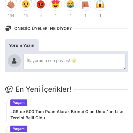
164
15
4
1
1
1
1
ONEDİO ÜYELERİ NE DİYOR?
Yorum Yazın
En Yeni İçerikler!
Yaşam
LGS'de 500 Tam Puan Alarak Birinci Olan Umut'un Lise
Tercihi Belli Oldu
Yaşam